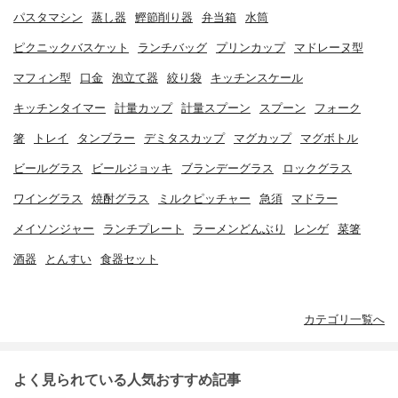
パスタマシン
蒸し器
鰹節削り器
弁当箱
水筒
ピクニックバスケット
ランチバッグ
プリンカップ
マドレーヌ型
マフィン型
口金
泡立て器
絞り袋
キッチンスケール
キッチンタイマー
計量カップ
計量スプーン
スプーン
フォーク
箸
トレイ
タンブラー
デミタスカップ
マグカップ
マグボトル
ビールグラス
ビールジョッキ
ブランデーグラス
ロックグラス
ワイングラス
焼酎グラス
ミルクピッチャー
急須
マドラー
メイソンジャー
ランチプレート
ラーメンどんぶり
レンゲ
菜箸
酒器
とんすい
食器セット
カテゴリ一覧へ
よく見られている人気おすすめ記事