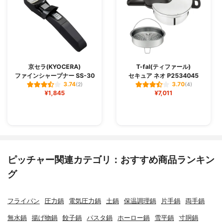
京セラ(KYOCERA)
T-fal(ティファール)
ファインシャープナー SS-30
セキュア ネオ P2534045
3.74
3.70
(2)
(4)
¥1,845
¥7,011
ピッチャー関連カテゴリ：おすすめ商品ランキン
グ
フライパン
圧力鍋
電気圧力鍋
土鍋
保温調理鍋
片手鍋
両手鍋
無水鍋
揚げ物鍋
餃子鍋
パスタ鍋
ホーロー鍋
雪平鍋
寸胴鍋