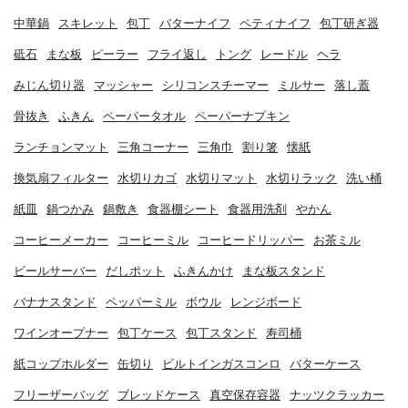
中華鍋
スキレット
包丁
バターナイフ
ペティナイフ
包丁研ぎ器
砥石
まな板
ピーラー
フライ返し
トング
レードル
ヘラ
みじん切り器
マッシャー
シリコンスチーマー
ミルサー
落し蓋
骨抜き
ふきん
ペーパータオル
ペーパーナプキン
ランチョンマット
三角コーナー
三角巾
割り箸
懐紙
換気扇フィルター
水切りカゴ
水切りマット
水切りラック
洗い桶
紙皿
鍋つかみ
鍋敷き
食器棚シート
食器用洗剤
やかん
コーヒーメーカー
コーヒーミル
コーヒードリッパー
お茶ミル
ビールサーバー
だしポット
ふきんかけ
まな板スタンド
バナナスタンド
ペッパーミル
ボウル
レンジボード
ワインオープナー
包丁ケース
包丁スタンド
寿司桶
紙コップホルダー
缶切り
ビルトインガスコンロ
バターケース
フリーザーバッグ
ブレッドケース
真空保存容器
ナッツクラッカー