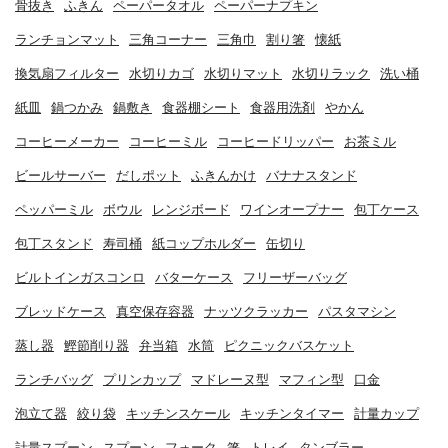
骨抜き
ふきん
ペーパータオル
ペーパーナプキン
ランチョンマット
三角コーナー
三角巾
割り箸
懐紙
換気扇フィルター
水切りカゴ
水切りマット
水切りラック
洗い桶
紙皿
鍋つかみ
鍋敷き
食器棚シート
食器用洗剤
やかん
コーヒーメーカー
コーヒーミル
コーヒードリッパー
お茶ミル
ビールサーバー
だしポット
ふきんかけ
バナナスタンド
ペッパーミル
ボウル
レンジボード
ワインオープナー
包丁ケース
包丁スタンド
寿司桶
紙コップホルダー
缶切り
ビルトインガスコンロ
バターケース
フリーザーバッグ
ブレッドケース
真空保存容器
ナッツクラッカー
パスタマシン
蒸し器
鰹節削り器
弁当箱
水筒
ピクニックバスケット
ランチバッグ
プリンカップ
マドレーヌ型
マフィン型
口金
泡立て器
絞り袋
キッチンスケール
キッチンタイマー
計量カップ
計量スプーン
スプーン
フォーク
箸
トレイ
タンブラー