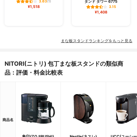
タンド タワー 6775
3.63
(1)
¥1,518
3.15
¥1,408
まな板スタンドランキングをもっと見る
NITORI(ニトリ) 包丁まな板スタンドの類似商
品：評価・料金比較表
商品名
象印(ZOJIRUSHI)
Nestle(ネスレ)
UCC(ユーシー