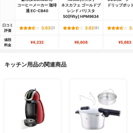
コーヒーメーカー 珈琲
ネスカフェ ゴールドブ
ドリップポッド 
通 EC-CB40
レンド バリスタ
50[Fifty] HPM9634
口コミ
3.63
(2)
3.62
(8)
3
評価
値段
¥4,232
¥6,608
¥5,883
料金
キッチン用品の関連商品