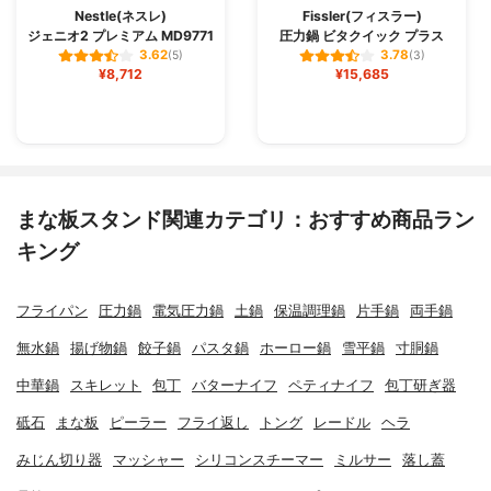
Nestle(ネスレ)
Fissler(フィスラー)
ジェニオ2 プレミアム MD9771
圧力鍋 ビタクイック プラス
3.62
3.78
(5)
(3)
¥8,712
¥15,685
まな板スタンド関連カテゴリ：おすすめ商品ラン
キング
フライパン
圧力鍋
電気圧力鍋
土鍋
保温調理鍋
片手鍋
両手鍋
無水鍋
揚げ物鍋
餃子鍋
パスタ鍋
ホーロー鍋
雪平鍋
寸胴鍋
中華鍋
スキレット
包丁
バターナイフ
ペティナイフ
包丁研ぎ器
砥石
まな板
ピーラー
フライ返し
トング
レードル
ヘラ
みじん切り器
マッシャー
シリコンスチーマー
ミルサー
落し蓋