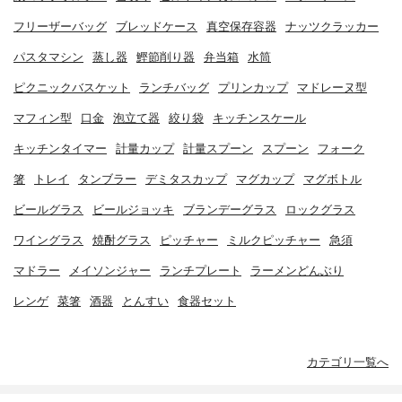
フリーザーバッグ
ブレッドケース
真空保存容器
ナッツクラッカー
パスタマシン
蒸し器
鰹節削り器
弁当箱
水筒
ピクニックバスケット
ランチバッグ
プリンカップ
マドレーヌ型
マフィン型
口金
泡立て器
絞り袋
キッチンスケール
キッチンタイマー
計量カップ
計量スプーン
スプーン
フォーク
箸
トレイ
タンブラー
デミタスカップ
マグカップ
マグボトル
ビールグラス
ビールジョッキ
ブランデーグラス
ロックグラス
ワイングラス
焼酎グラス
ピッチャー
ミルクピッチャー
急須
マドラー
メイソンジャー
ランチプレート
ラーメンどんぶり
レンゲ
菜箸
酒器
とんすい
食器セット
カテゴリ一覧へ