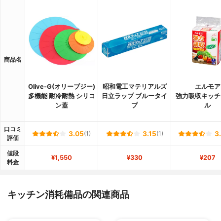
商品名
Olive-G(オリーブジー)
昭和電工マテリアルズ
エルモア
多機能 耐冷耐熱 シリコ
日立ラップ ブルータイ
強力吸収キッチ
ン蓋
プ
ル
口コミ
3.05
(1)
3.15
(1)
3
評価
値段
¥1,550
¥330
¥207
料金
キッチン消耗備品の関連商品