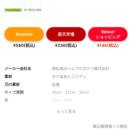
Yahoo!
Amazon
楽天市場
ショッピング
¥580(税込)
¥236(税込)
¥148(税込)
メーカー会社名
旭化成ホームプロダクツ株式会社
素材
ポリ塩化ビニリデン
刃の素材
金属
サイズ展開
15cm、22cm、30cm
量
20m、50m
耐熱温度
140℃
もっと見る
耐冷温度
-60℃
記載情報ミス報告