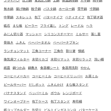
フライパン
圧力鍋
電気圧力鍋
土鍋
保温調理鍋
片手鍋
両手鍋
無水鍋
揚げ物鍋
餃子鍋
パスタ鍋
ホーロー鍋
雪平鍋
寸胴鍋
中華鍋
スキレット
包丁
バターナイフ
ペティナイフ
包丁研ぎ器
砥石
まな板
ピーラー
フライ返し
トング
レードル
ヘラ
みじん切り器
マッシャー
シリコンスチーマー
ミルサー
落し蓋
骨抜き
ふきん
ペーパータオル
ペーパーナプキン
ランチョンマット
三角コーナー
三角巾
割り箸
懐紙
換気扇フィルター
水切りカゴ
水切りマット
水切りラック
洗い桶
紙皿
鍋つかみ
鍋敷き
食器棚シート
食器用洗剤
やかん
コーヒーメーカー
コーヒーミル
コーヒードリッパー
お茶ミル
ビールサーバー
だしポット
ふきんかけ
まな板スタンド
バナナスタンド
ペッパーミル
ボウル
レンジボード
ワインオープナー
包丁ケース
包丁スタンド
寿司桶
紙コップホルダー
缶切り
ビルトインガスコンロ
バターケース