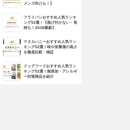
メンズ向けも！】
フライパンおすすめ人気ランキ
ング52選！【焦げ付かない・長
4位
5位
持ち！2026最新】
マヌカハニーおすすめ人気ラン
キング52選！味や栄養価の高さ
を徹底比較・検証
ドッグフードおすすめ人気ラン
キング52選！無添加・アレルギ
ー対策商品を紹介
TRIPLNK(トリプラック)
DHC(ディーエイチシー)
グァー豆茶
カラダ対策茶Ｗ
3.15
3.15
(7)
¥4,104
¥1,215