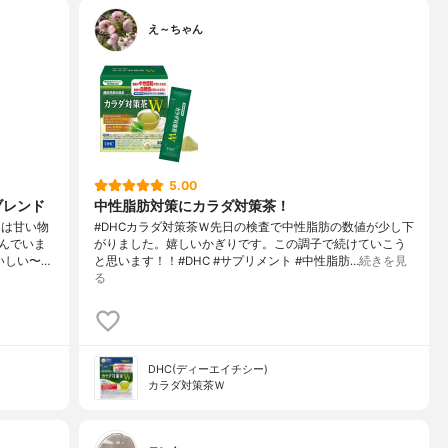
え～ちゃん
5.00
ブレンド
中性脂肪対策にカラダ対策茶！
ドは甘い物
#DHCカラダ対策茶Ｗ先日の検査で中性脂肪の数値が少し下
んでいま
がりました。嬉しいかぎりです。この調子で続けていこう
いしい〜…
と思います！！#DHC #サプリメント #中性脂肪…
続きを見
る
DHC(ディーエイチシー)
カラダ対策茶Ｗ