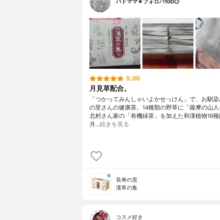
バドママ★フォロバ100◎
5.00
月見草配合。
「つかってみんしゃいよかせっけん」で、お馴染
の里さんの健康茶。14種類の野草に「薩摩の山人
北村さん家の「有機緑茶」を加えた和漢植物16種
月…
続きを見る
長寿の里
漢草の集
コスメ好き