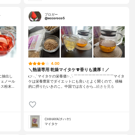
…
ブロガー
@eccoroco5
4.00
＼熱湯専用 乾燥マイタケ🍄香りも濃厚！／
に抽出し
👉 ˗ˏˋ マイタケの栄養価✨ˎˊ˗ ￣￣￣￣￣￣￣￣￣￣￣⁡マイタ
フェノール
ケは栄養豊富でダイエットにも良いとよく聞くので、積極
キス粉末…
的に摂りたいきのこ。中国では古くから…
続きを見る
CHIHAYA(チハヤ)
マイタケ