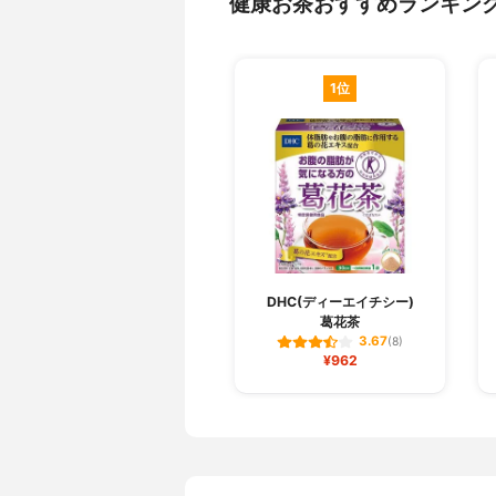
健康お茶おすすめランキン
1位
DHC(ディーエイチシー)
葛花茶
3.67
(8)
¥962