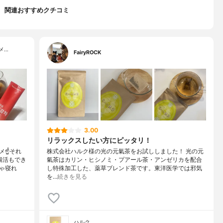
関連おすすめクチコミ
メ…
FairyROCK
3.00
リラックスしたい方にピッタリ！
☝️それ
株式会社ハルク様の光の元氣茶をお試ししました！ 光の元
腸活もでき
氣茶はカリン・ヒシノミ・プアール茶・アンゼリカを配合
ゃ寝れ
し特殊加工した、薬草ブレンド茶です。東洋医学では邪気
を…
続きを見る
ハルク