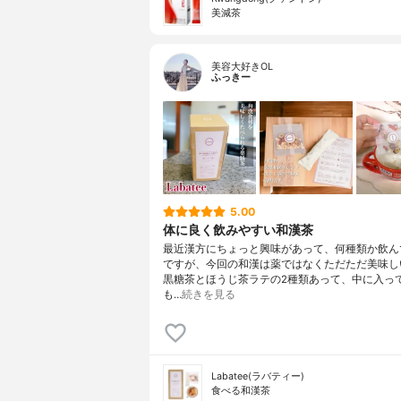
美減茶
美容大好きOL
ふっきー
5.00
体に良く飲みやすい和漢茶
最近漢方にちょっと興味があって、何種類か飲ん
ですが、今回の和漢は薬ではなくただただ美味し
黒糖茶とほうじ茶ラテの2種類あって、中に入っ
も…
続きを見る
Labatee(ラバティー)
食べる和漢茶