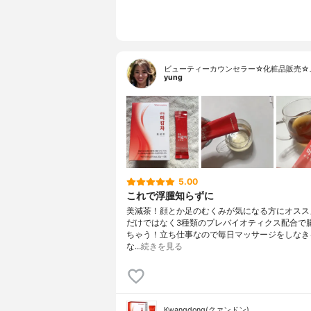
ビューティーカウンセラー☆化粧品販売☆
yung
5.00
これで浮腫知らずに
美減茶！顔とか足のむくみが気になる方にオススメ
だけではなく3種類のプレバイオティクス配合で
ちゃう！立ち仕事なので毎日マッサージをしなき
な…
続きを見る
Kwangdong(クァンドン)