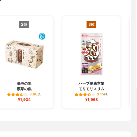
グ
2位
3位
長寿の里
ハーブ健康本舗
漢草の集
モリモリスリム
3.60
3.15
(1)
(4)
¥1,934
¥1,968