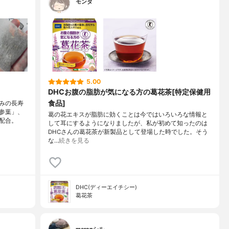
モンタ
5.00
DHCお腹の脂肪が気になる方の葛花茶[特定保健用
食品]
みの長寿
参葉」、
葛の花エキスが脂肪に効くことは今ではいろいろな情報と
配合。
して耳にするようになりましたが、私が初めて知ったのは
DHCさんの葛花茶が新製品として登場した時でした。そう
な…
続きを見る
DHC(ディーエイチシー)
葛花茶