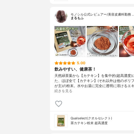
モノシル公式レビュアー/美容皮膚科勤務 
まるもふ
5.00
飲みやすい、健康茶！
天然緑茶葉から【カテキン】を集中的(超高濃度)
た、ほぼ全て【カテキン】(それ以外は他のポリ
が主)の粉末。水やお湯に完全に透明に溶けるエ
続きを見る
Qualselect(クオルセレクト)
茶カテキン粉末 超高濃度