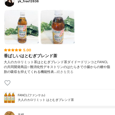
yk_free12636
5.00
香ばしいはとむぎブレンド茶
大人のカロリミット茶はとむぎブレンド茶ダイドードリンコとFANCL
の共同開発商品✨難消化性デキストリンのはたらきで小腸からの糖や脂
肪の吸収を抑えてくれる機能性表…
続きを見る
FANCL(ファンケル)
大人のカロリミット はとむぎブレンド茶
主婦