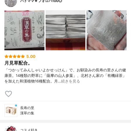
バドママ★フォロバ100◎
5.00
月見草配合。
「つかってみんしゃいよかせっけん」で、お馴染みの長寿の里さんの健
康茶。14種類の野草に「薩摩の山人参葉」、北村さん家の「有機緑茶」
を加えた和漢植物16種配合。月…
続きを見る
長寿の里
漢草の集
コスメ好き