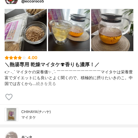
@eccoroco5
4.00
＼熱湯専用 乾燥マイタケ🍄香りも濃厚！／
👉 ˗ˏˋ マイタケの栄養価✨ˎˊ˗ ￣￣￣￣￣￣￣￣￣￣￣⁡マイタケは栄養豊
富でダイエットにも良いとよく聞くので、積極的に摂りたいきのこ。中
国では古くから…
続きを見る
CHIHAYA(チハヤ)
マイタケ
モンタ