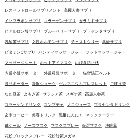
レスベラトロールサプリメント
高麗人参サプリ
イソフラボンサプリ
コラーゲンサプリ
セラミドサプリ
ヒアルロン酸サプリ
ブルーベリーサプリ
プラセンタサプリ
乳酸菌サプリ
女性ホルモンサプリ
チェストツリー
葉酸サプリ
ビタミンCサプリ
ハンディマッサージャー
フットマッサージャー
マッサージシート
ホットアイマスク
いびき防止枕
内反小趾サポーター
外反母趾サポーター
猫背矯正ベルト
膝サポーター
骨盤ショーツ
ゲルマニウムブレスレット
ごぼう茶
なた豆茶
よもぎ茶
サラシア茶
スギナ茶
高麗人参茶
コラーゲンドリンク
コンブチャ
ノニジュース
プラセンタドリンク
玄米コーヒー
美容ドリンク
黒酢にんにく
ネッククーラー
鍼シール
ノーズマスク
マスクスプレー
保湿マスク
洗眼薬
花粉ブロックスプレー
花粉対策メガネ