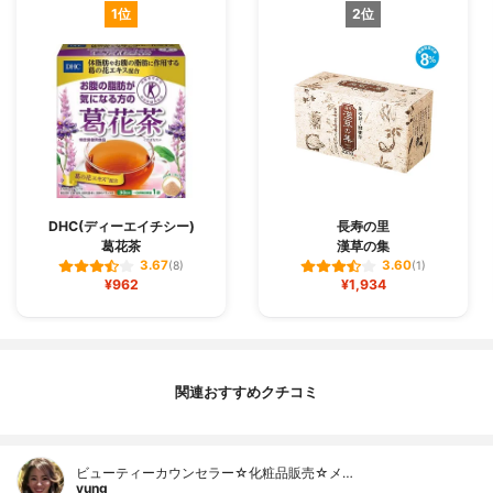
1位
2位
DHC(ディーエイチシー)
長寿の里
葛花茶
漢草の集
3.67
3.60
(8)
(1)
¥962
¥1,934
関連おすすめクチコミ
ビューティーカウンセラー☆化粧品販売☆メ…
yung