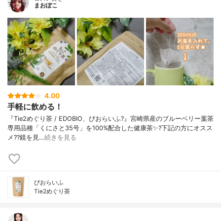
まおぽこ
4.00
手軽に飲める！
『Tie2めぐり茶 / EDOBIO、びおらいふ?』宮崎県産のブルーベリー葉茶
専用品種「くにさと35号」を100%配合した健康茶✨?下記の方にオスス
メ??鏡を見…
続きを見る
びおらいふ
Tie2めぐり茶