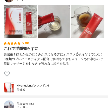
5.00
これで浮腫知らずに
美減茶！顔とか足のむくみが気になる方にオススメ☝️それだけではなく
3種類のプレバイオティクス配合で腸活もできちゃう！立ち仕事なので
毎日マッサージをしなきゃ寝れな…
続きを見る
Kwangdong(クァンドン)
美減茶
美容大好きOL
ふっきー