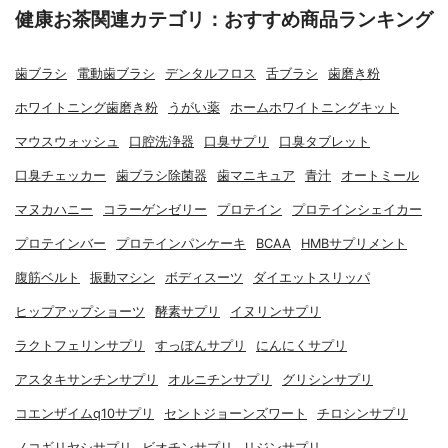
健康お茶関連カテゴリ：おすすめ商品ランキング
歯ブラシ
電動歯ブラシ
デンタルフロス
舌ブラシ
歯磨き粉
ホワイトニング歯磨き粉
うがい薬
ホームホワイトニングキット
マウスウォッシュ
口腔洗浄器
口臭サプリ
口臭タブレット
口臭チェッカー
歯ブラシ除菌器
歯マニキュア
青汁
オートミール
マヌカハニー
コラーゲンゼリー
プロテイン
プロテインシェイカー
プロテインバー
プロテインパンケーキ
BCAA
HMBサプリメント
腹筋ベルト
振動マシン
ボディスーツ
ダイエットスリッパ
ヒップアップショーツ
酵素サプリ
イヌリンサプリ
ラクトフェリンサプリ
すっぽんサプリ
にんにくサプリ
アスタキサンチンサプリ
オルニチンサプリ
グリシンサプリ
コエンザイムq10サプリ
セントジョーンズワート
チロシンサプリ
ノコギリヤシサプリ
ビオチンサプリ
リジンサプリ