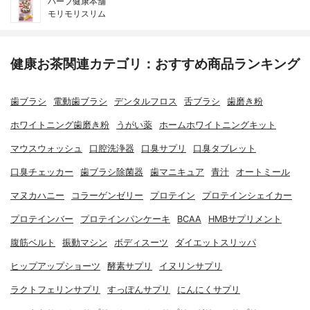
ハーブ健康本舗
モリモリスリム
健康お茶関連カテゴリ：おすすめ商品ランキング
歯ブラシ
電動歯ブラシ
デンタルフロス
舌ブラシ
歯磨き粉
ホワイトニング歯磨き粉
うがい薬
ホームホワイトニングキット
マウスウォッシュ
口腔洗浄器
口臭サプリ
口臭タブレット
口臭チェッカー
歯ブラシ除菌器
歯マニキュア
青汁
オートミール
マヌカハニー
コラーゲンゼリー
プロテイン
プロテインシェイカー
プロテインバー
プロテインパンケーキ
BCAA
HMBサプリメント
腹筋ベルト
振動マシン
ボディスーツ
ダイエットスリッパ
ヒップアップショーツ
酵素サプリ
イヌリンサプリ
ラクトフェリンサプリ
すっぽんサプリ
にんにくサプリ