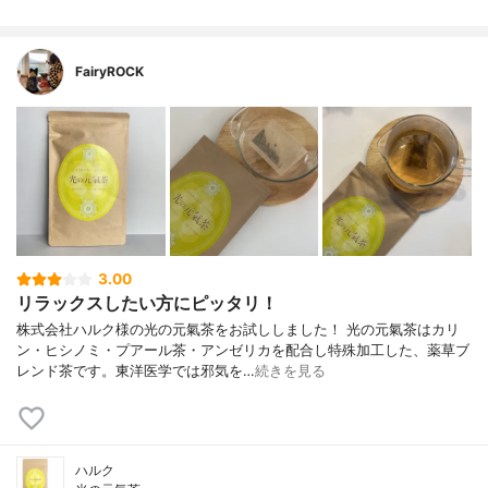
FairyROCK
3.00
リラックスしたい方にピッタリ！
株式会社ハルク様の光の元氣茶をお試ししました！ 光の元氣茶はカリ
ン・ヒシノミ・プアール茶・アンゼリカを配合し特殊加工した、薬草ブ
レンド茶です。東洋医学では邪気を…
続きを見る
ハルク