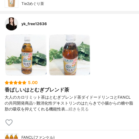
Tie2めぐり茶
yk_free12636
5.00
香ばしいはとむぎブレンド茶
大人のカロリミット茶はとむぎブレンド茶ダイドードリンコとFANCL
の共同開発商品✨難消化性デキストリンのはたらきで小腸からの糖や脂
肪の吸収を抑えてくれる機能性表…
続きを見る
FANCL(ファンケル)