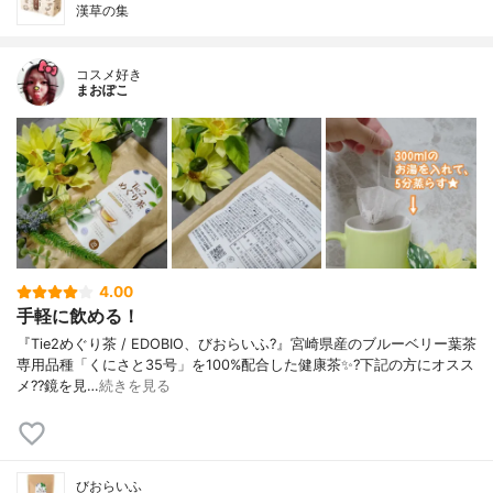
漢草の集
コスメ好き
まおぽこ
4.00
手軽に飲める！
『Tie2めぐり茶 / EDOBIO、びおらいふ?』宮崎県産のブルーベリー葉茶
専用品種「くにさと35号」を100%配合した健康茶✨?下記の方にオスス
メ??鏡を見…
続きを見る
びおらいふ