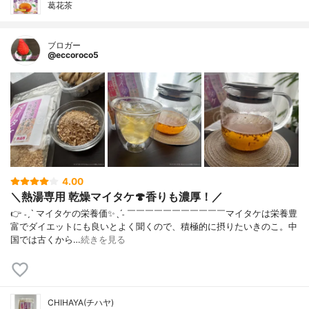
葛花茶
ブロガー
@eccoroco5
4.00
＼熱湯専用 乾燥マイタケ🍄香りも濃厚！／
👉 ˗ˏˋ マイタケの栄養価✨ˎˊ˗ ￣￣￣￣￣￣￣￣￣￣￣⁡マイタケは栄養豊
富でダイエットにも良いとよく聞くので、積極的に摂りたいきのこ。中
国では古くから…
続きを見る
CHIHAYA(チハヤ)