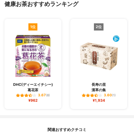
健康お茶おすすめランキング
1位
2位
DHC(ディーエイチシー)
長寿の里
葛花茶
漢草の集
3.67
3.60
(8)
(1)
¥962
¥1,934
関連おすすめクチコミ