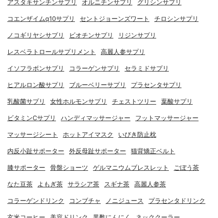
アスタキサンチンサプリ
オルニチンサプリ
グリシンサプリ
コエンザイムq10サプリ
セントジョーンズワート
チロシンサプリ
ノコギリヤシサプリ
ビオチンサプリ
リジンサプリ
レスベラトロールサプリメント
高麗人参サプリ
イソフラボンサプリ
コラーゲンサプリ
セラミドサプリ
ヒアルロン酸サプリ
ブルーベリーサプリ
プラセンタサプリ
乳酸菌サプリ
女性ホルモンサプリ
チェストツリー
葉酸サプリ
ビタミンCサプリ
ハンディマッサージャー
フットマッサージャー
マッサージシート
ホットアイマスク
いびき防止枕
内反小趾サポーター
外反母趾サポーター
猫背矯正ベルト
膝サポーター
骨盤ショーツ
ゲルマニウムブレスレット
ごぼう茶
なた豆茶
よもぎ茶
サラシア茶
スギナ茶
高麗人参茶
コラーゲンドリンク
コンブチャ
ノニジュース
プラセンタドリンク
玄米コーヒー
美容ドリンク
黒酢にんにく
ネッククーラー