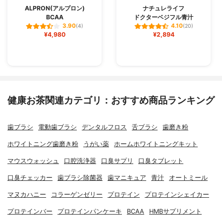
ALPRON(アルプロン)
ナチュレライフ
BCAA
ドクターベジフル青汁
3.90
4.10
(4)
(20)
¥4,980
¥2,894
健康お茶関連カテゴリ：おすすめ商品ランキング
歯ブラシ
電動歯ブラシ
デンタルフロス
舌ブラシ
歯磨き粉
ホワイトニング歯磨き粉
うがい薬
ホームホワイトニングキット
マウスウォッシュ
口腔洗浄器
口臭サプリ
口臭タブレット
口臭チェッカー
歯ブラシ除菌器
歯マニキュア
青汁
オートミール
マヌカハニー
コラーゲンゼリー
プロテイン
プロテインシェイカー
プロテインバー
プロテインパンケーキ
BCAA
HMBサプリメント