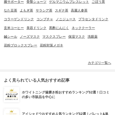
膝サポーター
骨盤ショーツ
ゲルマニウムブレスレット
ごぼう茶
なた豆茶
よもぎ茶
サラシア茶
スギナ茶
高麗人参茶
コラーゲンドリンク
コンブチャ
ノニジュース
プラセンタドリンク
玄米コーヒー
美容ドリンク
黒酢にんにく
ネッククーラー
鍼シール
ノーズマスク
マスクスプレー
保湿マスク
洗眼薬
花粉ブロックスプレー
花粉対策メガネ
カテゴリ一覧へ
よく見られている人気おすすめ記事
ホワイトニング歯磨き粉おすすめランキング52選！口コミ
の多い市販品を中心に
アイシャドウおすすめ人気ランキング52選！パレット&単