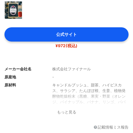
公式サイト
¥972(税込)
メーカー会社名
株式会社ファイナール
原産地
-
原材料
キャンドルブッシュ、甜茶、ハイビスカ
ス、サラシア、たんぽぽ根、生姜、植物発
酵物乾燥粉末（黒糖、果実・野菜（オレン
ジ、パイナップル、バナナ、リンゴ、パパ
イア、グァバ、ニンジン、キウイフルー
もっと見る
ツ、その他）、野草エキス（パフィア、ロ
ーズマリー、カツアバ、紫イぺ、キャッツ
クロー、その他）、穀物（玄米、インゲン
記載情報ミス報告
豆、トウモロコシ、オーツ麦、大麦、エン