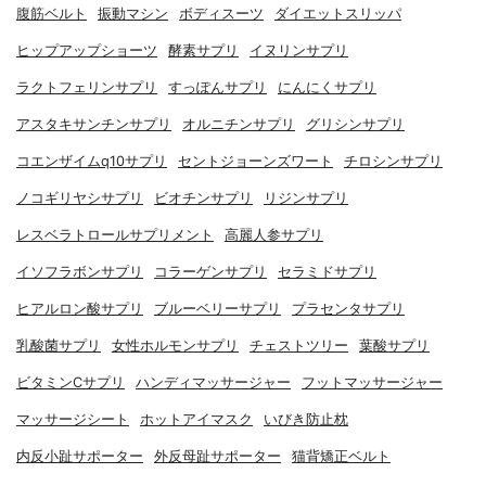
腹筋ベルト
振動マシン
ボディスーツ
ダイエットスリッパ
ヒップアップショーツ
酵素サプリ
イヌリンサプリ
ラクトフェリンサプリ
すっぽんサプリ
にんにくサプリ
アスタキサンチンサプリ
オルニチンサプリ
グリシンサプリ
コエンザイムq10サプリ
セントジョーンズワート
チロシンサプリ
ノコギリヤシサプリ
ビオチンサプリ
リジンサプリ
レスベラトロールサプリメント
高麗人参サプリ
イソフラボンサプリ
コラーゲンサプリ
セラミドサプリ
ヒアルロン酸サプリ
ブルーベリーサプリ
プラセンタサプリ
乳酸菌サプリ
女性ホルモンサプリ
チェストツリー
葉酸サプリ
ビタミンCサプリ
ハンディマッサージャー
フットマッサージャー
マッサージシート
ホットアイマスク
いびき防止枕
内反小趾サポーター
外反母趾サポーター
猫背矯正ベルト