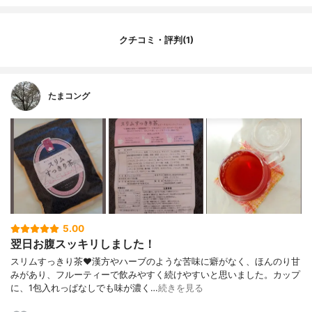
ドウ豆、カシューナッツ、黒ゴマ、キビ、
大豆、ライ麦、その他）、海藻（わかめ、
昆布、海苔）、ハチミツ、ゴボウ根、桑の
クチコミ・評判(1)
葉、クマザサ、キダチアロエ、ハトムギ、
月桃葉、ローズヒップ、マキベリー末、香
料
内容量
81g（2.7g×30包）
たまコング
5.00
翌日お腹スッキリしました！
スリムすっきり茶♥漢方やハーブのような苦味に癖がなく、ほんのり甘
みがあり、フルーティーで飲みやすく続けやすいと思いました。カップ
に、1包入れっぱなしでも味が濃く…
続きを見る