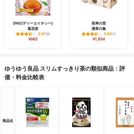
DHC(ディーエイチシー)
長寿の里
葛花茶
漢草の集
3.67
3.60
(8)
(1)
¥962
¥1,934
ゆうゆう良品 スリムすっきり茶の類似商品：評
価・料金比較表
商品名