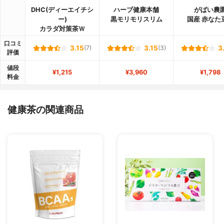
DHC(ディーエイチシ
ハーブ健康本舗
がばい農
ー)
黒モリモリスリム
国産 赤なた
カラダ対策茶Ｗ
口コミ
3.15
(7)
3.15
(3)
3
評価
値段
¥1,215
¥3,960
¥1,798
料金
健康茶の関連商品