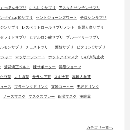
すっぽんサプリ
にんにくサプリ
アスタキサンチンサプリ
ンザイムq10サプリ
セントジョーンズワート
チロシンサプリ
ジンサプリ
レスベラトロールサプリメント
高麗人参サプリ
セラミドサプリ
ヒアルロン酸サプリ
ブルーベリーサプリ
ルモンサプリ
チェストツリー
葉酸サプリ
ビタミンCサプリ
ージャー
マッサージシート
ホットアイマスク
いびき防止枕
ー
猫背矯正ベルト
膝サポーター
骨盤ショーツ
た豆茶
よもぎ茶
サラシア茶
スギナ茶
高麗人参茶
ュース
プラセンタドリンク
玄米コーヒー
美容ドリンク
ノーズマスク
マスクスプレー
保湿マスク
洗眼薬
カテゴリ一覧へ