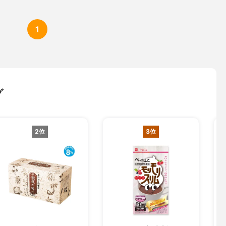
1
グ
2位
3位