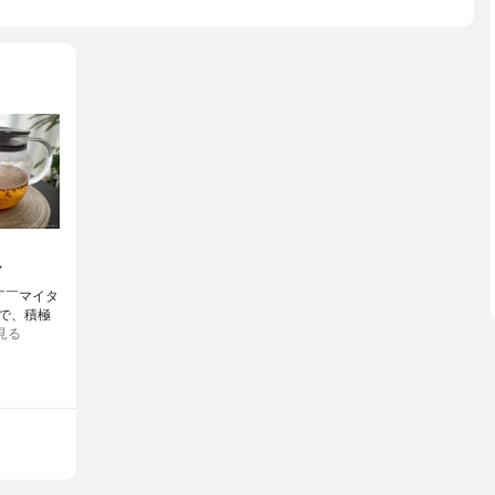
／
￣￣⁡マイタ
で、積極
見る