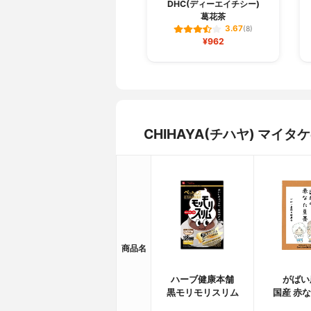
DHC(ディーエイチシー)
葛花茶
3.67
(8)
¥962
CHIHAYA(チハヤ) マ
商品名
ハーブ健康本舗
がばい
黒モリモリスリム
国産 赤