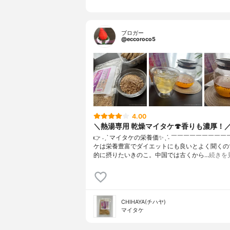
ブロガー
@eccoroco5
4.00
＼熱湯専用 乾燥マイタケ🍄香りも濃厚！
👉 ˗ˏˋ マイタケの栄養価✨ˎˊ˗ ￣￣￣￣￣￣￣￣￣
ケは栄養豊富でダイエットにも良いとよく聞くの
的に摂りたいきのこ。中国では古くから…
続きを
CHIHAYA(チハヤ)
マイタケ