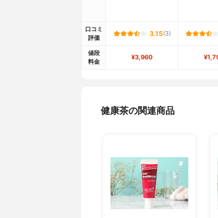
口コミ
3.15
(3)
評価
値段
¥3,960
¥1,7
料金
健康茶の関連商品