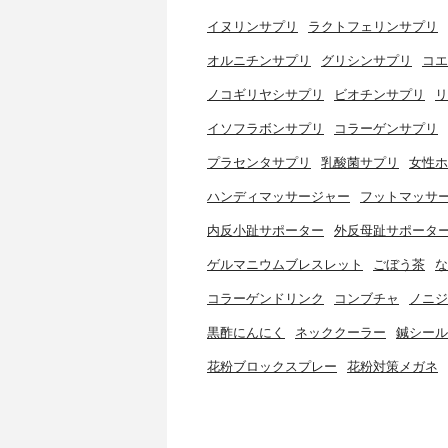
イヌリンサプリ
ラクトフェリンサプリ
オルニチンサプリ
グリシンサプリ
コエ
ノコギリヤシサプリ
ビオチンサプリ
リ
イソフラボンサプリ
コラーゲンサプリ
プラセンタサプリ
乳酸菌サプリ
女性ホ
ハンディマッサージャー
フットマッサ
内反小趾サポーター
外反母趾サポータ
ゲルマニウムブレスレット
ごぼう茶
な
コラーゲンドリンク
コンブチャ
ノニジ
黒酢にんにく
ネッククーラー
鍼シール
花粉ブロックスプレー
花粉対策メガネ