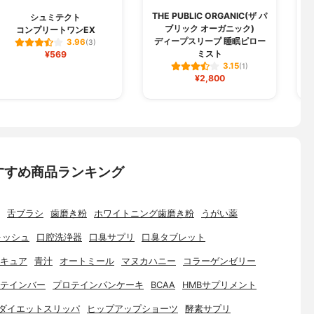
THE PUBLIC ORGANIC(ザ パ
シュミテクト
ブリック オーガニック)
コンプリートワンEX
歯
ディープスリープ 睡眠ピロー
3.96
(3)
ミスト
¥569
3.15
(1)
¥2,800
すすめ商品ランキング
舌ブラシ
歯磨き粉
ホワイトニング歯磨き粉
うがい薬
ォッシュ
口腔洗浄器
口臭サプリ
口臭タブレット
キュア
青汁
オートミール
マヌカハニー
コラーゲンゼリー
テインバー
プロテインパンケーキ
BCAA
HMBサプリメント
ダイエットスリッパ
ヒップアップショーツ
酵素サプリ