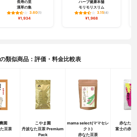
長寿の里
ハーブ健康本舗
漢草の集
モリモリスリム
3.60
3.15
(1)
(4)
¥1,934
¥1,968
イタケの類似商品：評価・料金比較表
農園
こやま園
mama select(ママセレ
赤なた豆
なた豆茶
丹波なた豆茶 Premium
クト)
富士の赤な
Pack
赤なた豆茶