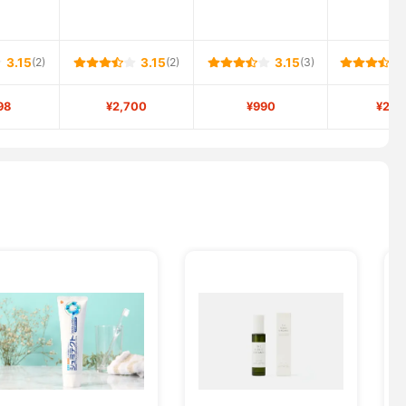
3.15
(2)
3.15
(2)
3.15
(3)
98
¥2,700
¥990
¥2,6