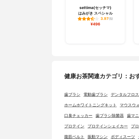
settima(セッチマ)
はみがき スペシャル
3.97
(5)
¥496
健康お茶関連カテゴリ：お
歯ブラシ
電動歯ブラシ
デンタルフロス
ホームホワイトニングキット
マウスウ
口臭チェッカー
歯ブラシ除菌器
歯マニ
プロテイン
プロテインシェイカー
プロ
腹筋ベルト
振動マシン
ボディスーツ