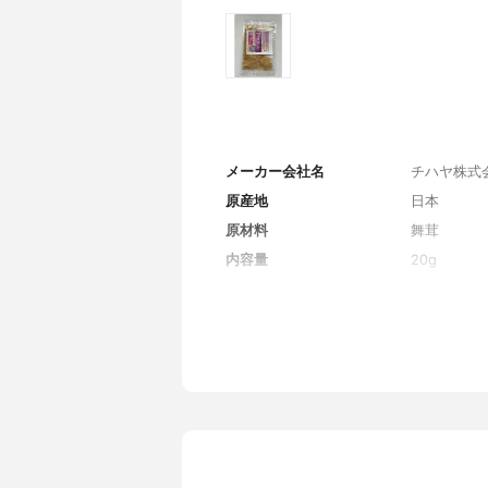
メーカー会社名
チハヤ株式
原産地
日本
原材料
舞茸
内容量
20g