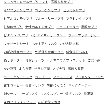
レスベラトロールサプリメント
高麗人参サプリ
イソフラボンサプリ
コラーゲンサプリ
セラミドサプリ
ヒアルロン酸サプリ
ブルーベリーサプリ
プラセンタサプリ
乳酸菌サプリ
女性ホルモンサプリ
チェストツリー
葉酸サプリ
ビタミンCサプリ
ハンディマッサージャー
フットマッサージャー
マッサージシート
ホットアイマスク
いびき防止枕
内反小趾サポーター
外反母趾サポーター
猫背矯正ベルト
膝サポーター
骨盤ショーツ
ゲルマニウムブレスレット
ごぼう茶
なた豆茶
よもぎ茶
サラシア茶
スギナ茶
高麗人参茶
コラーゲンドリンク
コンブチャ
ノニジュース
プラセンタドリンク
玄米コーヒー
美容ドリンク
黒酢にんにく
ネッククーラー
鍼シール
ノーズマスク
マスクスプレー
保湿マスク
洗眼薬
花粉ブロックスプレー
花粉対策メガネ