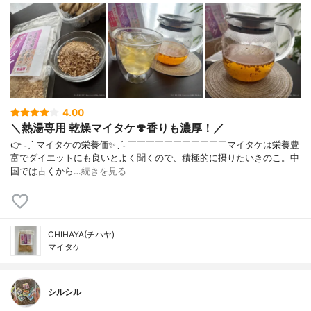
4.00
＼熱湯専用 乾燥マイタケ🍄香りも濃厚！／
👉 ˗ˏˋ マイタケの栄養価✨ˎˊ˗ ￣￣￣￣￣￣￣￣￣￣￣⁡マイタケは栄養豊
富でダイエットにも良いとよく聞くので、積極的に摂りたいきのこ。中
国では古くから…
続きを見る
CHIHAYA(チハヤ)
マイタケ
シルシル