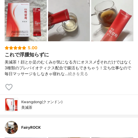
5.00
これで浮腫知らずに
美減茶！顔とか足のむくみが気になる方にオススメ☝️それだけではなく
3種類のプレバイオティクス配合で腸活もできちゃう！立ち仕事なので
毎日マッサージをしなきゃ寝れな…
続きを見る
Kwangdong(クァンドン)
美減茶
FairyROCK