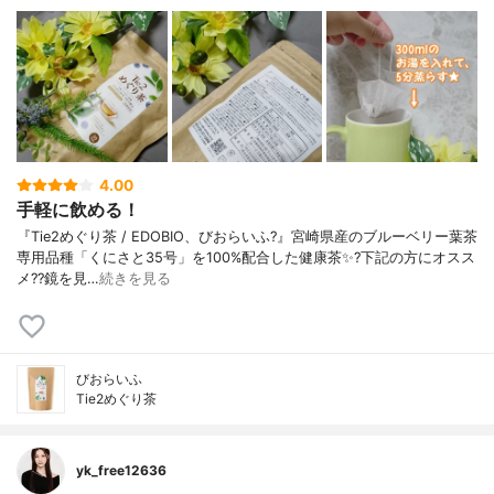
4.00
手軽に飲める！
『Tie2めぐり茶 / EDOBIO、びおらいふ?』宮崎県産のブルーベリー葉茶
専用品種「くにさと35号」を100%配合した健康茶✨?下記の方にオスス
メ??鏡を見…
続きを見る
びおらいふ
Tie2めぐり茶
yk_free12636