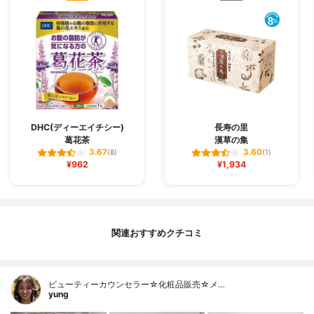
DHC(ディーエイチシー)
長寿の里
葛花茶
漢草の集
3.67
3.60
(8)
(1)
¥962
¥1,934
関連おすすめクチコミ
ビューティーカウンセラー☆化粧品販売☆メ…
yung