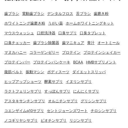
歯ブラシ
電動歯ブラシ
デンタルフロス
舌ブラシ
歯磨き粉
ホワイトニング歯磨き粉
うがい薬
ホームホワイトニングキット
マウスウォッシュ
口腔洗浄器
口臭サプリ
口臭タブレット
口臭チェッカー
歯ブラシ除菌器
歯マニキュア
青汁
オートミール
マヌカハニー
コラーゲンゼリー
プロテイン
プロテインシェイカー
プロテインバー
プロテインパンケーキ
BCAA
HMBサプリメント
腹筋ベルト
振動マシン
ボディスーツ
ダイエットスリッパ
ヒップアップショーツ
酵素サプリ
イヌリンサプリ
ラクトフェリンサプリ
すっぽんサプリ
にんにくサプリ
アスタキサンチンサプリ
オルニチンサプリ
グリシンサプリ
コエンザイムq10サプリ
セントジョーンズワート
チロシンサプリ
ノコギリヤシサプリ
ビオチンサプリ
リジンサプリ