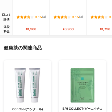
口コミ
3.15
(4)
3.15
(3)
3
評価
値段
¥1,968
¥3,960
¥1,798
料金
健康茶の関連商品
B/H COLLECT(ビーエイチコ
ConCool(コンクール)