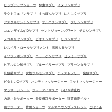
ヒップアップショーツ
酵素サプリ
イヌリンサプリ
ラクトフェリンサプリ
すっぽんサプリ
にんにくサプリ
アスタキサンチンサプリ
オルニチンサプリ
グリシンサプリ
コエンザイムq10サプリ
セントジョーンズワート
チロシンサプリ
ノコギリヤシサプリ
ビオチンサプリ
リジンサプリ
レスベラトロールサプリメント
高麗人参サプリ
イソフラボンサプリ
コラーゲンサプリ
セラミドサプリ
ヒアルロン酸サプリ
ブルーベリーサプリ
プラセンタサプリ
乳酸菌サプリ
女性ホルモンサプリ
チェストツリー
葉酸サプリ
ビタミンCサプリ
ハンディマッサージャー
フットマッサージャー
マッサージシート
ホットアイマスク
いびき防止枕
内反小趾サポーター
外反母趾サポーター
猫背矯正ベルト
膝サポーター
骨盤ショーツ
ゲルマニウムブレスレット
ごぼう茶