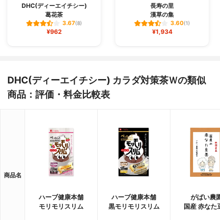
DHC(ディーエイチシー)
長寿の里
葛花茶
漢草の集
3.67
3.60
(8)
(1)
¥962
¥1,934
DHC(ディーエイチシー) カラダ対策茶Ｗの類似
商品：評価・料金比較表
商品名
ハーブ健康本舗
ハーブ健康本舗
がばい農
モリモリスリム
黒モリモリスリム
国産 赤なた