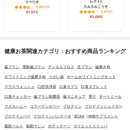
レクト)
リペリオ
スルスルこうそ
3.80
(10)
3.84
¥1,073
(2)
¥2,080
健康お茶関連カテゴリ：おすすめ商品ランキング
歯ブラシ
電動歯ブラシ
デンタルフロス
舌ブラシ
歯磨き粉
ホワイトニング歯磨き粉
うがい薬
ホームホワイトニングキット
マウスウォッシュ
口腔洗浄器
口臭サプリ
口臭タブレット
口臭チェッカー
歯ブラシ除菌器
歯マニキュア
青汁
オートミール
マヌカハニー
コラーゲンゼリー
プロテイン
プロテインシェイカー
プロテインバー
プロテインパンケーキ
BCAA
HMBサプリメント
腹筋ベルト
振動マシン
ボディスーツ
ダイエットスリッパ