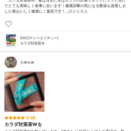
「カラダ対策茶W」夏は冷水に冬はポットのお湯でホットにサッと溶け
てとても美味しく食事に合います！健康診断の気になる数値も改善しま
した😄おいしく健康に！最高です！…
続きを見る
DHC(ディーエイチシー)
カラダ対策茶Ｗ
シルシル
5.00
カラダ対策茶Wを