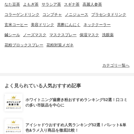
なた豆茶
よもぎ茶
サラシア茶
スギナ茶
高麗人参茶
コラーゲンドリンク
コンブチャ
ノニジュース
プラセンタドリンク
玄米コーヒー
美容ドリンク
黒酢にんにく
ネッククーラー
鍼シール
ノーズマスク
マスクスプレー
保湿マスク
洗眼薬
花粉ブロックスプレー
花粉対策メガネ
カテゴリ一覧へ
よく見られている人気おすすめ記事
ホワイトニング歯磨き粉おすすめランキング52選！口コミ
の多い市販品を中心に
アイシャドウおすすめ人気ランキング52選！パレット&単
色&ラメ入り商品を徹底比較！