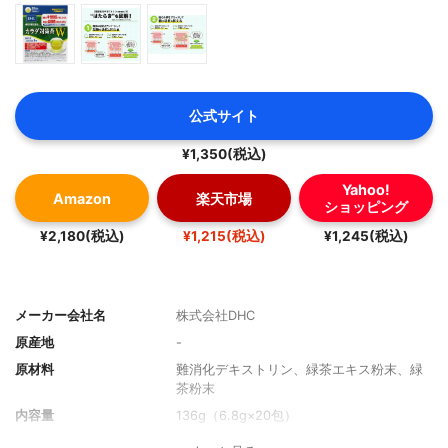
公式サイト
¥1,350(税込)
Yahoo!
Amazon
楽天市場
ショッピング
¥2,180(税込)
¥1,215(税込)
¥1,245(税込)
メーカー会社名
株式会社DHC
原産地
-
原材料
難消化デキストリン、緑茶エキス粉末、緑
茶粉末
内容量
136g（6.8g×20包）