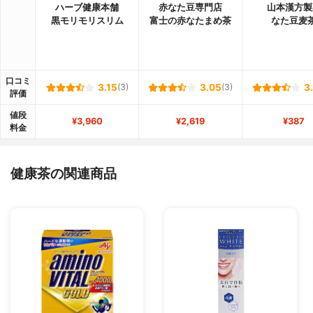
ハーブ健康本舗
赤なた豆専門店
山本漢方製
黒モリモリスリム
富士の赤なたまめ茶
なた豆麦
口コミ
3.15
(3)
3.05
(3)
3
評価
値段
¥3,960
¥2,619
¥387
料金
健康茶の関連商品