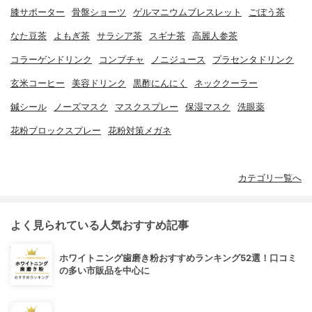
膝サポーター
骨盤ショーツ
ゲルマニウムブレスレット
ごぼう茶
なた豆茶
よもぎ茶
サラシア茶
スギナ茶
高麗人参茶
コラーゲンドリンク
コンブチャ
ノニジュース
プラセンタドリンク
玄米コーヒー
美容ドリンク
黒酢にんにく
ネッククーラー
鍼シール
ノーズマスク
マスクスプレー
保湿マスク
洗眼薬
花粉ブロックスプレー
花粉対策メガネ
カテゴリ一覧へ
よく見られている人気おすすめ記事
ホワイトニング歯磨き粉おすすめランキング52選！口コミ
の多い市販品を中心に