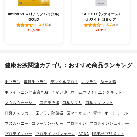
amino VITAL(アミノバイタル)
CITEETH(シティース)
GOLD
ホワイト 口臭ケア
3.65
3.72
(4)
(1)
¥3,940
¥1,151
健康お茶関連カテゴリ：おすすめ商品ランキング
歯ブラシ
電動歯ブラシ
デンタルフロス
舌ブラシ
歯磨き粉
ホワイトニング歯磨き粉
うがい薬
ホームホワイトニングキット
マウスウォッシュ
口腔洗浄器
口臭サプリ
口臭タブレット
口臭チェッカー
歯ブラシ除菌器
歯マニキュア
青汁
オートミール
マヌカハニー
コラーゲンゼリー
プロテイン
プロテインシェイカー
プロテインバー
プロテインパンケーキ
BCAA
HMBサプリメント