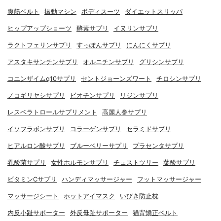
腹筋ベルト
振動マシン
ボディスーツ
ダイエットスリッパ
ヒップアップショーツ
酵素サプリ
イヌリンサプリ
ラクトフェリンサプリ
すっぽんサプリ
にんにくサプリ
アスタキサンチンサプリ
オルニチンサプリ
グリシンサプリ
コエンザイムq10サプリ
セントジョーンズワート
チロシンサプリ
ノコギリヤシサプリ
ビオチンサプリ
リジンサプリ
レスベラトロールサプリメント
高麗人参サプリ
イソフラボンサプリ
コラーゲンサプリ
セラミドサプリ
ヒアルロン酸サプリ
ブルーベリーサプリ
プラセンタサプリ
乳酸菌サプリ
女性ホルモンサプリ
チェストツリー
葉酸サプリ
ビタミンCサプリ
ハンディマッサージャー
フットマッサージャー
マッサージシート
ホットアイマスク
いびき防止枕
内反小趾サポーター
外反母趾サポーター
猫背矯正ベルト