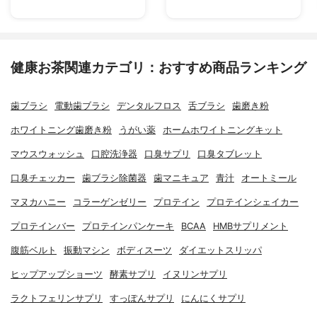
健康お茶関連カテゴリ：おすすめ商品ランキング
歯ブラシ
電動歯ブラシ
デンタルフロス
舌ブラシ
歯磨き粉
ホワイトニング歯磨き粉
うがい薬
ホームホワイトニングキット
マウスウォッシュ
口腔洗浄器
口臭サプリ
口臭タブレット
口臭チェッカー
歯ブラシ除菌器
歯マニキュア
青汁
オートミール
マヌカハニー
コラーゲンゼリー
プロテイン
プロテインシェイカー
プロテインバー
プロテインパンケーキ
BCAA
HMBサプリメント
腹筋ベルト
振動マシン
ボディスーツ
ダイエットスリッパ
ヒップアップショーツ
酵素サプリ
イヌリンサプリ
ラクトフェリンサプリ
すっぽんサプリ
にんにくサプリ