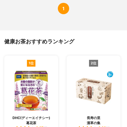
1
健康お茶おすすめランキング
1位
2位
DHC(ディーエイチシー)
長寿の里
葛花茶
漢草の集