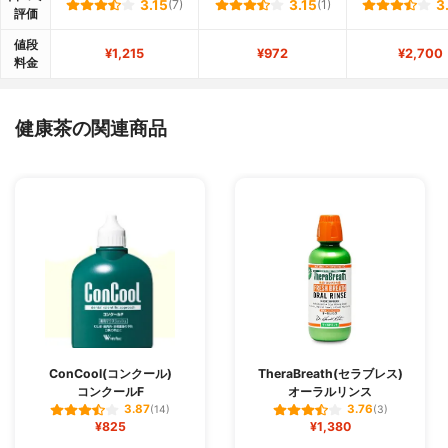
3.15
(7)
3.15
(1)
3
評価
値段
¥1,215
¥972
¥2,700
料金
健康茶の関連商品
ConCool(コンクール)
TheraBreath(セラブレス)
コンクールF
オーラルリンス
3.87
3.76
(14)
(3)
¥825
¥1,380