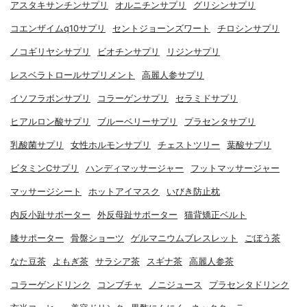
アスタキサンチンサプリ
オルニチンサプリ
グリシンサプリ
コエンザイムq10サプリ
セントジョーンズワート
チロシンサプリ
ノコギリヤシサプリ
ビオチンサプリ
リジンサプリ
レスベラトロールサプリメント
高麗人参サプリ
イソフラボンサプリ
コラーゲンサプリ
セラミドサプリ
ヒアルロン酸サプリ
ブルーベリーサプリ
プラセンタサプリ
乳酸菌サプリ
女性ホルモンサプリ
チェストツリー
葉酸サプリ
ビタミンCサプリ
ハンディマッサージャー
フットマッサージャー
マッサージシート
ホットアイマスク
いびき防止枕
内反小趾サポーター
外反母趾サポーター
猫背矯正ベルト
膝サポーター
骨盤ショーツ
ゲルマニウムブレスレット
ごぼう茶
なた豆茶
よもぎ茶
サラシア茶
スギナ茶
高麗人参茶
コラーゲンドリンク
コンブチャ
ノニジュース
プラセンタドリンク