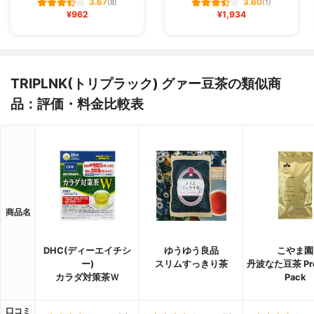
3.67
3.60
(8)
(1)
¥962
¥1,934
TRIPLNK(トリプラック) グァー豆茶の類似商
品：評価・料金比較表
商品名
DHC(ディーエイチシ
ゆうゆう良品
こやま園
ー)
スリムすっきり茶
丹波なた豆茶 Pr
カラダ対策茶Ｗ
Pack
口コミ