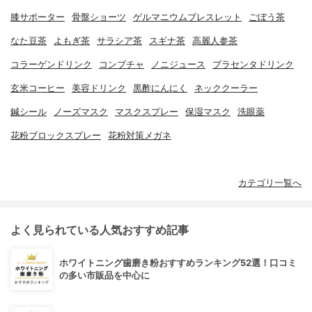
膝サポーター
骨盤ショーツ
ゲルマニウムブレスレット
ごぼう茶
なた豆茶
よもぎ茶
サラシア茶
スギナ茶
高麗人参茶
コラーゲンドリンク
コンブチャ
ノニジュース
プラセンタドリンク
玄米コーヒー
美容ドリンク
黒酢にんにく
ネッククーラー
鍼シール
ノーズマスク
マスクスプレー
保湿マスク
洗眼薬
花粉ブロックスプレー
花粉対策メガネ
カテゴリ一覧へ
よく見られている人気おすすめ記事
ホワイトニング歯磨き粉おすすめランキング52選！口コミ
の多い市販品を中心に