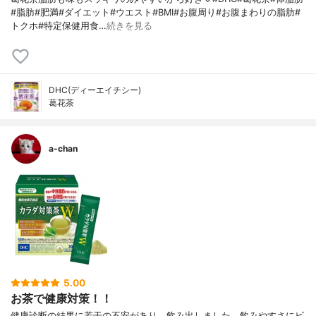
#脂肪#肥満#ダイエット#ウエスト#BMI#お腹周り#お腹まわりの脂肪#
トクホ#特定保健用食…
続きを見る
DHC(ディーエイチシー)
葛花茶
a-chan
5.00
お茶で健康対策！！
健康診断の結果に若干の不安があり、飲み出しました。飲みやすさにビ