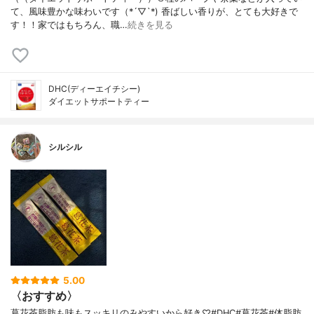
て、風味豊かな味わいです（*´▽`*) 香ばしい香りが、とても大好きで
す！！家ではもちろん、職…
続きを見る
DHC(ディーエイチシー)
ダイエットサポートティー
シルシル
5.00
〈おすすめ〉
葛花茶脂肪も味もスッキリのみやすいから好き♡#DHC#葛花茶#体脂肪