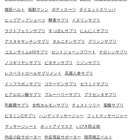
腹筋ベルト
振動マシン
ボディスーツ
ダイエットスリッパ
ヒップアップショーツ
酵素サプリ
イヌリンサプリ
ラクトフェリンサプリ
すっぽんサプリ
にんにくサプリ
アスタキサンチンサプリ
オルニチンサプリ
グリシンサプリ
コエンザイムq10サプリ
セントジョーンズワート
チロシンサプリ
ノコギリヤシサプリ
ビオチンサプリ
リジンサプリ
レスベラトロールサプリメント
高麗人参サプリ
イソフラボンサプリ
コラーゲンサプリ
セラミドサプリ
ヒアルロン酸サプリ
ブルーベリーサプリ
プラセンタサプリ
乳酸菌サプリ
女性ホルモンサプリ
チェストツリー
葉酸サプリ
ビタミンCサプリ
ハンディマッサージャー
フットマッサージャー
マッサージシート
ホットアイマスク
いびき防止枕
内反小趾サポーター
外反母趾サポーター
猫背矯正ベルト