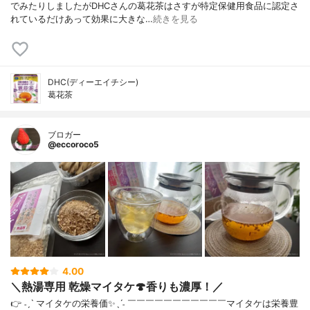
でみたりしましたがDHCさんの葛花茶はさすが特定保健用食品に認定さ
れているだけあって効果に大きな…
続きを見る
DHC(ディーエイチシー)
葛花茶
ブロガー
@eccoroco5
4.00
＼熱湯専用 乾燥マイタケ🍄香りも濃厚！／
👉 ˗ˏˋ マイタケの栄養価✨ˎˊ˗ ￣￣￣￣￣￣￣￣￣￣￣⁡マイタケは栄養豊