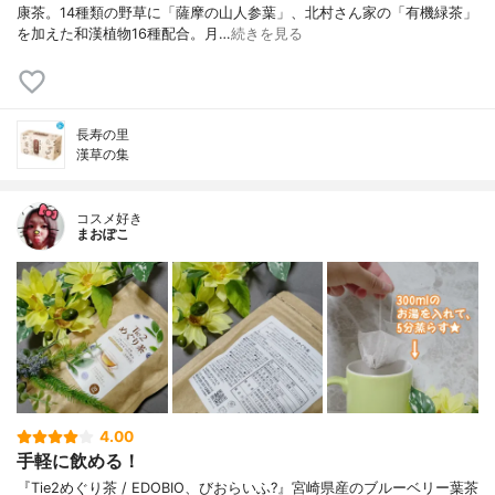
康茶。14種類の野草に「薩摩の山人参葉」、北村さん家の「有機緑茶」
を加えた和漢植物16種配合。月…
続きを見る
長寿の里
漢草の集
コスメ好き
まおぽこ
4.00
手軽に飲める！
『Tie2めぐり茶 / EDOBIO、びおらいふ?』宮崎県産のブルーベリー葉茶