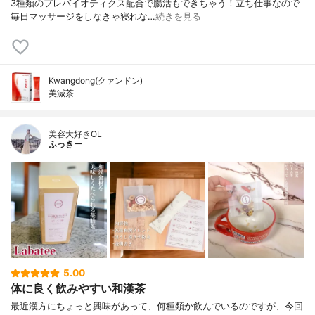
3種類のプレバイオティクス配合で腸活もできちゃう！立ち仕事なので
毎日マッサージをしなきゃ寝れな…
続きを見る
Kwangdong(クァンドン)
美減茶
美容大好きOL
ふっきー
5.00
体に良く飲みやすい和漢茶
最近漢方にちょっと興味があって、何種類か飲んでいるのですが、今回