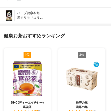
ハーブ健康本舗
黒モリモリスリム
健康お茶おすすめランキング
1位
2位
DHC(ディーエイチシー)
長寿の里
葛花茶
漢草の集