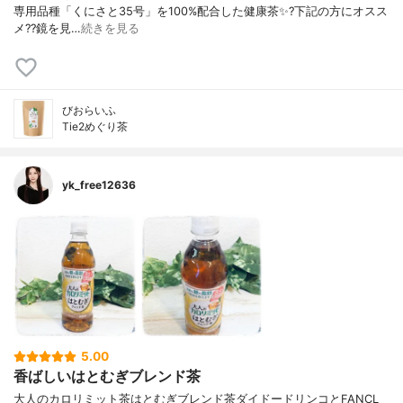
専用品種「くにさと35号」を100%配合した健康茶✨?下記の方にオスス
メ??鏡を見…
続きを見る
びおらいふ
Tie2めぐり茶
yk_free12636
5.00
香ばしいはとむぎブレンド茶
大人のカロリミット茶はとむぎブレンド茶ダイドードリンコとFANCL