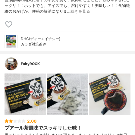
ックリ！！ホットでも、アイスでも、溶けやすく！美味しい！！食物繊
維のおかげか、便秘の解消になりま…
続きを見る
DHC(ディーエイチシー)
カラダ対策茶Ｗ
FairyROCK
2.00
プアール茶風味でスッキリした味！