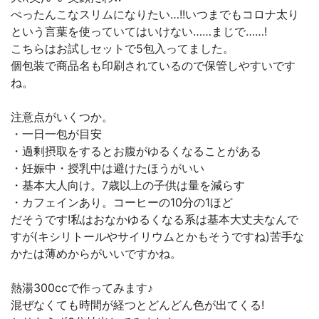
ぺったんこなスリムになりたい…!!いつまでもコロナ太り
という言葉を使っていてはいけない……まじで……!
こちらはお試しセットで5包入ってました。
個包装で商品名も印刷されているので保管しやすいです
ね。
注意点がいくつか。
・一日一包が目安
・過剰摂取をするとお腹がゆるくなることがある
・妊娠中・授乳中は避けたほうがいい
・基本大人向け。7歳以上の子供は量を減らす
・カフェインあり。コーヒーの10分の1ほど
だそうです!私はおなかゆるくなる系は基本大丈夫なんで
すが(キシリトールやサイリウムとかもそうですね)苦手な
かたは薄めからがいいですかね。
熱湯300ccで作ってみます♪
混ぜなくても時間が経つとどんどん色が出てくる!