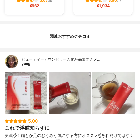
3.67
3.60
(8)
(1)
¥962
¥1,934
関連おすすめクチコミ
ビューティーカウンセラー☆化粧品販売☆メ…
yung
5.00
これで浮腫知らずに
美減茶！顔とか足のむくみが気になる方にオススメ☝️それだけではなく