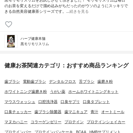
黒モリモリスリムをお試しさせて頂きました！ モリモリスリムは毎日
のお茶を変えるだけで溜め込みがちだったのがウソのようにスッキリで
きる自然美容健康茶シリーズです。…
続きを見る
ハーブ健康本舗
黒モリモリスリム
健康お茶関連カテゴリ：おすすめ商品ランキング
歯ブラシ
電動歯ブラシ
デンタルフロス
舌ブラシ
歯磨き粉
ホワイトニング歯磨き粉
うがい薬
ホームホワイトニングキット
マウスウォッシュ
口腔洗浄器
口臭サプリ
口臭タブレット
口臭チェッカー
歯ブラシ除菌器
歯マニキュア
青汁
オートミール
マヌカハニー
コラーゲンゼリー
プロテイン
プロテインシェイカー
プロテインバー
プロテインパンケーキ
BCAA
HMBサプリメント