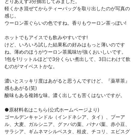
とりあえず3分抽出してみました。
軽くかき混ぜてからティーバッグを取り出したのが写真の
感じ。
ウーロン茶ぐらいの色ですね。香りもウーロン茶っぽい!
ホットでもアイスでも飲みやすいです!
けど、いろいろ試した結果私の好みはもっと薄いのです
ね。薄めのほうがウーロン茶風味!が強くおいしいです。
1包を1リットルほどで3分くらい煮出して、3日にわけて飲
むのがマイベストかな。
濃いとスッキリ度はあがると思うんですけど、『薬草茶』
感もあがる(笑)
酸味もある複雑な味。濃く出しても苦くはないですが。
●原材料名はこちら(公式ホームページより)
ゴールデンキャンドル（インドネシア、タイ）、プーア
ル、大麦、ガルシニア、グァバの葉、バナバ葉、赤小豆、
サラシア、ギムネマシルベスタ、桂皮、チコリ、エビスグ