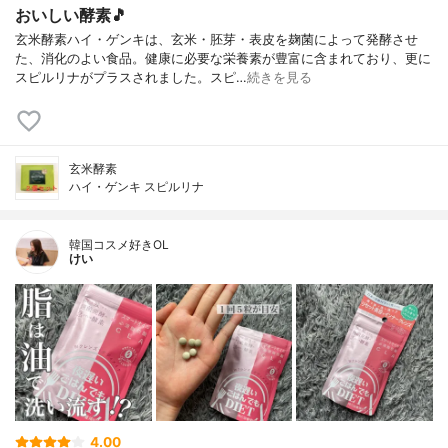
おいしい酵素🎵
玄米酵素ハイ・ゲンキは、玄米・胚芽・表皮を麹菌によって発酵させ
た、消化のよい食品。健康に必要な栄養素が豊富に含まれており、更に
スピルリナがプラスされました。スピ…
続きを見る
玄米酵素
ハイ・ゲンキ スピルリナ
韓国コスメ好きOL
けい
4.00