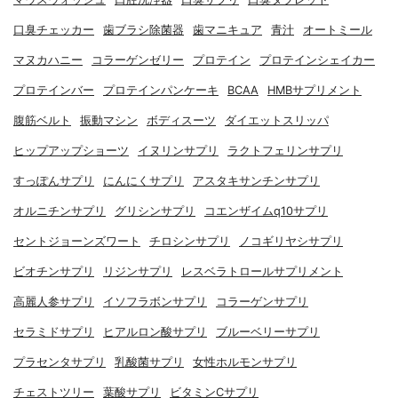
口臭チェッカー
歯ブラシ除菌器
歯マニキュア
青汁
オートミール
マヌカハニー
コラーゲンゼリー
プロテイン
プロテインシェイカー
プロテインバー
プロテインパンケーキ
BCAA
HMBサプリメント
腹筋ベルト
振動マシン
ボディスーツ
ダイエットスリッパ
ヒップアップショーツ
イヌリンサプリ
ラクトフェリンサプリ
すっぽんサプリ
にんにくサプリ
アスタキサンチンサプリ
オルニチンサプリ
グリシンサプリ
コエンザイムq10サプリ
セントジョーンズワート
チロシンサプリ
ノコギリヤシサプリ
ビオチンサプリ
リジンサプリ
レスベラトロールサプリメント
高麗人参サプリ
イソフラボンサプリ
コラーゲンサプリ
セラミドサプリ
ヒアルロン酸サプリ
ブルーベリーサプリ
プラセンタサプリ
乳酸菌サプリ
女性ホルモンサプリ
チェストツリー
葉酸サプリ
ビタミンCサプリ