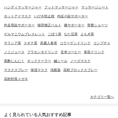
ハンディマッサージャー
フットマッサージャー
マッサージシート
ホットアイマスク
いびき防止枕
内反小趾サポーター
外反母趾サポーター
猫背矯正ベルト
膝サポーター
骨盤ショーツ
ゲルマニウムブレスレット
ごぼう茶
なた豆茶
よもぎ茶
サラシア茶
スギナ茶
高麗人参茶
コラーゲンドリンク
コンブチャ
ノニジュース
プラセンタドリンク
玄米コーヒー
美容ドリンク
黒酢にんにく
ネッククーラー
鍼シール
ノーズマスク
マスクスプレー
保湿マスク
洗眼薬
花粉ブロックスプレー
花粉対策メガネ
カテゴリ一覧へ
よく見られている人気おすすめ記事