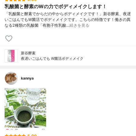
乳酸菌と酵素のWの力でボディメイクします！
「乳酸菌と酵素でからだの中からボディメイクです！」新谷酵素、夜遅
いごはんでもW菌活でボディメイクです。こちらの特徴です！働きの異
なる2種類の乳酸菌「有胞子性乳酸…
続きを見る
新谷酵素
夜遅いごはんでも W菌活ボディメイク
kannya
5.00