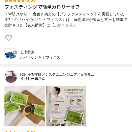
5.00
ファスティングで簡単カロリーオフ
G·W明けから、1食置き換えの【プチファスティング】を実践していま
す?この『ハイ·ゲンキ ビフィズス』は、食物繊維が豊富な玄米を麹菌で
発酵させた【玄米酵素】に【…
続きを見る
玄米酵素
ハイ・ゲンキ ビフィズス
臨床検査技師／システムエンジニア／日本化…
うりむー姉さん