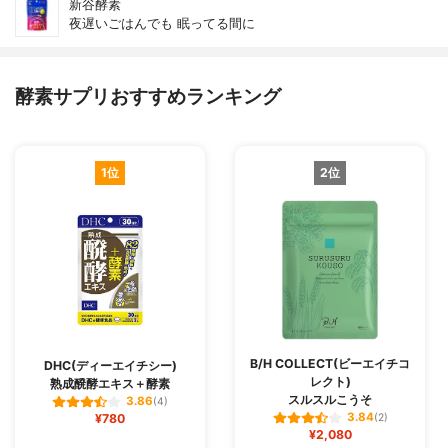
新谷酵素
夜遅いごはんでも 眠ってる間に
酵素サプリおすすめランキング
1位
2位
B/H COLLECT(ビーエイチコ
DHC(ディーエイチシー)
レクト)
熟成醗酵エキス＋酵素
スルスルこうそ
3.86
(4)
3.84
¥780
(2)
¥2,080