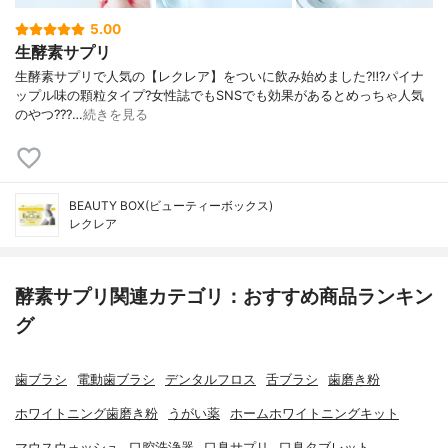
5.00
生酵素サプリ
生酵素サプリで人気の【レクレア】をついに 飲み始めました?‼︎? パイナ
ップル味の顆粒タイプ? 女性誌でもSNSでも 効果があるとめっちゃ人気
のやつ??? …
続きを見る
BEAUTY BOX(ビューティーボックス)
レクレア
酵素サプリ関連カテゴリ：おすすめ商品ランキン
グ
歯ブラシ
電動歯ブラシ
デンタルフロス
舌ブラシ
歯磨き粉
ホワイトニング歯磨き粉
うがい薬
ホームホワイトニングキット
マウスウォッシュ
口腔洗浄器
口臭サプリ
口臭タブレット