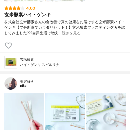
4.00
玄米酵素ハイ・ゲンキ
株式会社玄米酵素さんの食改善で真の健康をお届けする玄米酵素ハイ・
ゲンキ【プチ断食でカラダリセット！】玄米酵素ファスティング★を試
してみました???自粛生活で増え…
続きを見る
玄米酵素
ハイ・ゲンキ スピルリナ
美容好き
nita