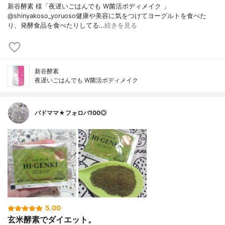
新谷酵素 様「夜遅いごはんでも W菌活ボディメイク 」
@shinyakoso_yoruoso健康や美容に気をつけてヨーグルトを食べた
り、発酵食品を食べたりしてる…
続きを見る
新谷酵素
夜遅いごはんでも W菌活ボディメイク
バドママ★フォロバ100◎
5.00
玄米酵素でダイエット。