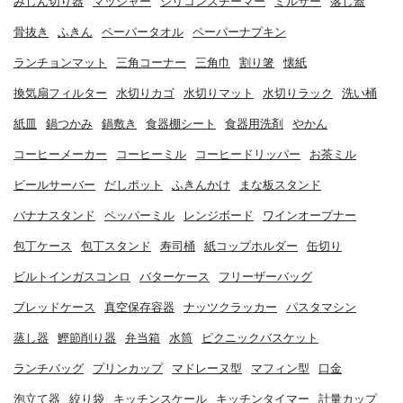
みじん切り器
マッシャー
シリコンスチーマー
ミルサー
落し蓋
骨抜き
ふきん
ペーパータオル
ペーパーナプキン
ランチョンマット
三角コーナー
三角巾
割り箸
懐紙
換気扇フィルター
水切りカゴ
水切りマット
水切りラック
洗い桶
紙皿
鍋つかみ
鍋敷き
食器棚シート
食器用洗剤
やかん
コーヒーメーカー
コーヒーミル
コーヒードリッパー
お茶ミル
ビールサーバー
だしポット
ふきんかけ
まな板スタンド
バナナスタンド
ペッパーミル
レンジボード
ワインオープナー
包丁ケース
包丁スタンド
寿司桶
紙コップホルダー
缶切り
ビルトインガスコンロ
バターケース
フリーザーバッグ
ブレッドケース
真空保存容器
ナッツクラッカー
パスタマシン
蒸し器
鰹節削り器
弁当箱
水筒
ピクニックバスケット
ランチバッグ
プリンカップ
マドレーヌ型
マフィン型
口金
泡立て器
絞り袋
キッチンスケール
キッチンタイマー
計量カップ