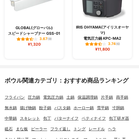
IRIS OHYAMA(アイリスオーヤ
GLOBAL(グローバル)
マ)
スピードシャープナー GSS-01
電気圧力鍋 KPC-MA2
3.67
(9)
3.74
¥1,320
(6)
¥11,800
ボウル関連カテゴリ：おすすめ商品ランキング
フライパン
圧力鍋
電気圧力鍋
土鍋
保温調理鍋
片手鍋
両手鍋
無水鍋
揚げ物鍋
餃子鍋
パスタ鍋
ホーロー鍋
雪平鍋
寸胴鍋
中華鍋
スキレット
包丁
バターナイフ
ペティナイフ
包丁研ぎ器
砥石
まな板
ピーラー
フライ返し
トング
レードル
ヘラ