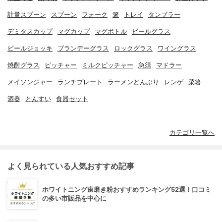
計量スプーン
スプーン
フォーク
箸
トレイ
タンブラー
デミタスカップ
マグカップ
マグボトル
ビールグラス
ビールジョッキ
ブランデーグラス
ロックグラス
ワイングラス
焼酎グラス
ピッチャー
ミルクピッチャー
急須
マドラー
メイソンジャー
ランチプレート
ラーメンどんぶり
レンゲ
菜箸
酒器
とんすい
食器セット
カテゴリ一覧へ
よく見られている人気おすすめ記事
ホワイトニング歯磨き粉おすすめランキング52選！口コミ
の多い市販品を中心に