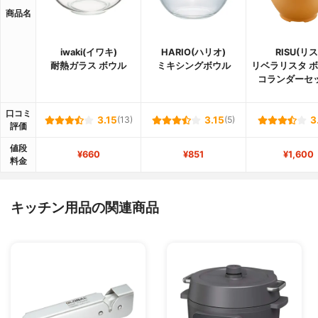
商品名
iwaki(イワキ)
HARIO(ハリオ)
RISU(リス
耐熱ガラス ボウル
ミキシングボウル
リベラリスタ 
コランダーセッ
口コミ
3.15
(13)
3.15
(5)
3
評価
値段
¥660
¥851
¥1,600
料金
キッチン用品の関連商品