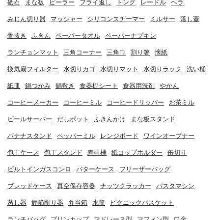
砥石
まな板
ピーラー
フライ返し
トング
レードル
ヘラ
みじん切り器
マッシャー
シリコンスチーマー
ミルサー
落し蓋
骨抜き
ふきん
ペーパータオル
ペーパーナプキン
ランチョンマット
三角コーナー
三角巾
割り箸
懐紙
換気扇フィルター
水切りカゴ
水切りマット
水切りラック
洗い桶
紙皿
鍋つかみ
鍋敷き
食器棚シート
食器用洗剤
やかん
コーヒーメーカー
コーヒーミル
コーヒードリッパー
お茶ミル
ビールサーバー
だしポット
ふきんかけ
まな板スタンド
バナナスタンド
ペッパーミル
レンジボード
ワインオープナー
包丁ケース
包丁スタンド
寿司桶
紙コップホルダー
缶切り
ビルトインガスコンロ
バターケース
フリーザーバッグ
ブレッドケース
真空保存容器
ナッツクラッカー
パスタマシン
蒸し器
鰹節削り器
弁当箱
水筒
ピクニックバスケット
ランチバッグ
プリンカップ
マドレーヌ型
マフィン型
口金