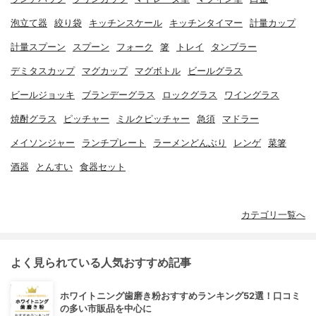
泡立て器
絞り袋
キッチンスケール
キッチンタイマー
計量カップ
計量スプーン
スプーン
フォーク
箸
トレイ
タンブラー
デミタスカップ
マグカップ
マグボトル
ビールグラス
ビールジョッキ
ブランデーグラス
ロックグラス
ワイングラス
焼酎グラス
ピッチャー
ミルクピッチャー
急須
マドラー
メイソンジャー
ランチプレート
ラーメンどんぶり
レンゲ
菜箸
酒器
とんすい
食器セット
カテゴリ一覧へ
よく見られている人気おすすめ記事
ホワイトニング歯磨き粉おすすめランキング52選！口コミ
の多い市販品を中心に