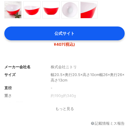
公式サイト
¥407(税込)
メーカー会社名
株式会社ニトリ
サイズ
幅20.5×奥行20.5×高さ10cm幅26×奥行26×
高さ13cm
直径
-
重さ
約190g約340g
カラー展開
レッド、イエローグリーン、オレンジ
もっと見る
材質
ポリプロピレン
容量
-
記載情報ミス報告
耐熱温度
耐熱温度：110℃