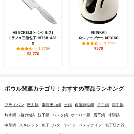
HENCKELS(ヘンケルス)
貝印(KAI)
ミラノα 三徳包丁 19758-481-
Qシャープナー AP0160
0
3.72
(4)
¥579
3.77
(6)
¥2,770
ボウル関連カテゴリ：おすすめ商品ランキング
フライパン
圧力鍋
電気圧力鍋
土鍋
保温調理鍋
片手鍋
両手鍋
無水鍋
揚げ物鍋
餃子鍋
パスタ鍋
ホーロー鍋
雪平鍋
寸胴鍋
中華鍋
スキレット
包丁
バターナイフ
ペティナイフ
包丁研ぎ器