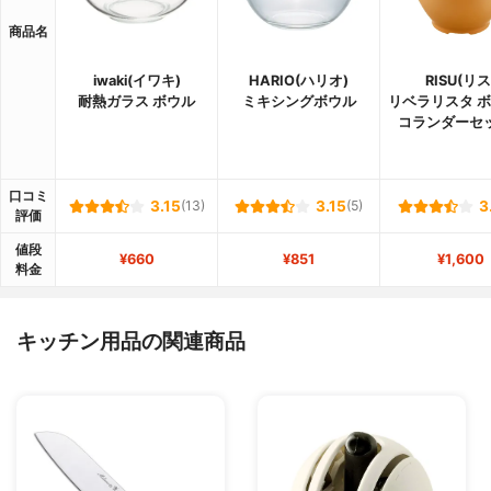
商品名
iwaki(イワキ)
HARIO(ハリオ)
RISU(リス
耐熱ガラス ボウル
ミキシングボウル
リベラリスタ 
コランダーセッ
口コミ
3.15
(13)
3.15
(5)
3
評価
値段
¥660
¥851
¥1,600
料金
キッチン用品の関連商品