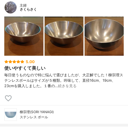
主婦
さくらさく
5.00
使いやすくて美しい
毎日使うものなので特に悩んで選びましたが、大正解でした！柳宗理ス
テンレスボールはサイズが５種類。吟味して、直径16cm、19cm、
23cmを購入しました。１番の…
続きを見る
柳宗理(SORI YANAGI)
ステンレス ボール