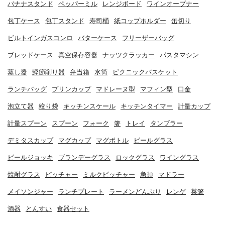
バナナスタンド
ペッパーミル
レンジボード
ワインオープナー
包丁ケース
包丁スタンド
寿司桶
紙コップホルダー
缶切り
ビルトインガスコンロ
バターケース
フリーザーバッグ
ブレッドケース
真空保存容器
ナッツクラッカー
パスタマシン
蒸し器
鰹節削り器
弁当箱
水筒
ピクニックバスケット
ランチバッグ
プリンカップ
マドレーヌ型
マフィン型
口金
泡立て器
絞り袋
キッチンスケール
キッチンタイマー
計量カップ
計量スプーン
スプーン
フォーク
箸
トレイ
タンブラー
デミタスカップ
マグカップ
マグボトル
ビールグラス
ビールジョッキ
ブランデーグラス
ロックグラス
ワイングラス
焼酎グラス
ピッチャー
ミルクピッチャー
急須
マドラー
メイソンジャー
ランチプレート
ラーメンどんぶり
レンゲ
菜箸
酒器
とんすい
食器セット