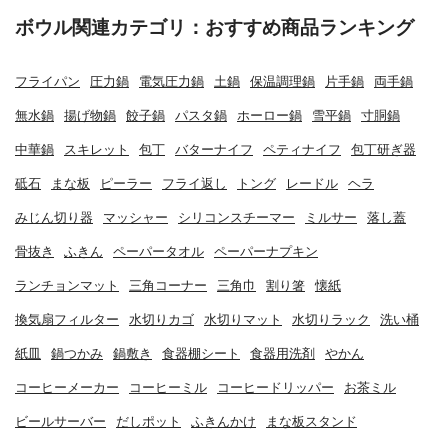
ボウル関連カテゴリ：おすすめ商品ランキング
フライパン
圧力鍋
電気圧力鍋
土鍋
保温調理鍋
片手鍋
両手鍋
無水鍋
揚げ物鍋
餃子鍋
パスタ鍋
ホーロー鍋
雪平鍋
寸胴鍋
中華鍋
スキレット
包丁
バターナイフ
ペティナイフ
包丁研ぎ器
砥石
まな板
ピーラー
フライ返し
トング
レードル
ヘラ
みじん切り器
マッシャー
シリコンスチーマー
ミルサー
落し蓋
骨抜き
ふきん
ペーパータオル
ペーパーナプキン
ランチョンマット
三角コーナー
三角巾
割り箸
懐紙
換気扇フィルター
水切りカゴ
水切りマット
水切りラック
洗い桶
紙皿
鍋つかみ
鍋敷き
食器棚シート
食器用洗剤
やかん
コーヒーメーカー
コーヒーミル
コーヒードリッパー
お茶ミル
ビールサーバー
だしポット
ふきんかけ
まな板スタンド