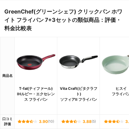
GreenChef(グリーンシェフ) クリックパン ホワ
イト フライパン 7+3セットの類似商品：評価・
料金比較表
商品名
T-fal(ティファール)
Vita Craft(ビタクラフ
ヒスイ
IHルビー・エクセレン
ト)
フライパ
ス フライパン
ソフィアII フライパン
口コミ
3.90
(10)
3.88
(5)
3
評価