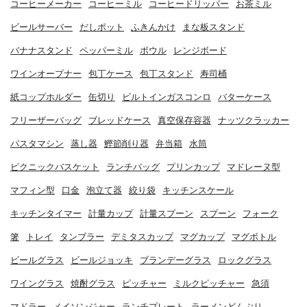
コーヒーメーカー
コーヒーミル
コーヒードリッパー
お茶ミル
ビールサーバー
だしポット
ふきんかけ
まな板スタンド
バナナスタンド
ペッパーミル
ボウル
レンジボード
ワインオープナー
包丁ケース
包丁スタンド
寿司桶
紙コップホルダー
缶切り
ビルトインガスコンロ
バターケース
フリーザーバッグ
ブレッドケース
真空保存容器
ナッツクラッカー
パスタマシン
蒸し器
鰹節削り器
弁当箱
水筒
ピクニックバスケット
ランチバッグ
プリンカップ
マドレーヌ型
マフィン型
口金
泡立て器
絞り袋
キッチンスケール
キッチンタイマー
計量カップ
計量スプーン
スプーン
フォーク
箸
トレイ
タンブラー
デミタスカップ
マグカップ
マグボトル
ビールグラス
ビールジョッキ
ブランデーグラス
ロックグラス
ワイングラス
焼酎グラス
ピッチャー
ミルクピッチャー
急須
マドラー
メイソンジャー
ランチプレート
ラーメンどんぶり