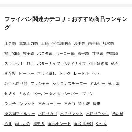
フライパン関連カテゴリ：おすすめ商品ランキン
グ
圧力鍋
電気圧力鍋
土鍋
保温調理鍋
片手鍋
両手鍋
無水鍋
揚げ物鍋
餃子鍋
パスタ鍋
ホーロー鍋
雪平鍋
寸胴鍋
中華鍋
スキレット
包丁
バターナイフ
ペティナイフ
包丁研ぎ器
砥石
まな板
ピーラー
フライ返し
トング
レードル
ヘラ
みじん切り器
マッシャー
シリコンスチーマー
ミルサー
落し蓋
骨抜き
ふきん
ペーパータオル
ペーパーナプキン
ランチョンマット
三角コーナー
三角巾
割り箸
懐紙
換気扇フィルター
水切りカゴ
水切りマット
水切りラック
洗い桶
紙皿
鍋つかみ
鍋敷き
食器棚シート
食器用洗剤
やかん