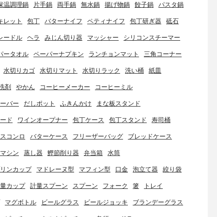
保温調理鍋
片手鍋
両手鍋
無水鍋
揚げ物鍋
餃子鍋
パスタ鍋
キレット
包丁
バターナイフ
ペティナイフ
包丁研ぎ器
砥石
レードル
ヘラ
みじん切り器
マッシャー
シリコンスチーマー
パータオル
ペーパーナプキン
ランチョンマット
三角コーナー
水切りカゴ
水切りマット
水切りラック
洗い桶
紙皿
洗剤
やかん
コーヒーメーカー
コーヒーミル
ーバー
だしポット
ふきんかけ
まな板スタンド
ード
ワインオープナー
包丁ケース
包丁スタンド
寿司桶
スコンロ
バターケース
フリーザーバッグ
ブレッドケース
マシン
蒸し器
鰹節削り器
弁当箱
水筒
リンカップ
マドレーヌ型
マフィン型
口金
泡立て器
絞り袋
量カップ
計量スプーン
スプーン
フォーク
箸
トレイ
マグボトル
ビールグラス
ビールジョッキ
ブランデーグラス