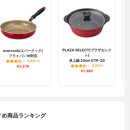
PLAZA SELECT(プラザセレク
I
evercook(エバークック)
ト)
フライパン IH対応
卓上鍋 20cm DTP-20
ダ
3.86
(11)
3.62
¥3,278
(1)
¥1,380
すめ商品ランキング