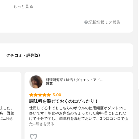
もっと見る
記載情報ミス報告
クチコミ・評判(2)
料理研究家 / 腸活 / ダイエットアド…
彩菜
5.00
調味料を混ぜておくのにぴったり！
しました。
使用してる中でもこちらのボウルの使用頻度がダントツに
時・野菜
多いです！朝食やお弁当のちょっとした卵料理にもこれだ
に…
続き
けで十分ですし、調味料を混ぜておいて、3つ口コンロで慌
た…
続きを見る