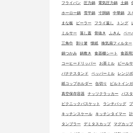
フライパン
圧力鍋
電気圧力鍋
土鍋
ホーロー鍋
雪平鍋
寸胴鍋
中華鍋
ス
まな板
ピーラー
フライ返し
トング
ミルサー
落し蓋
骨抜き
ふきん
ペー
三角巾
割り箸
懐紙
換気扇フィルター
鍋つかみ
鍋敷き
食器棚シート
食器用
コーヒードリッパー
お茶ミル
ビールサ
バナナスタンド
ペッパーミル
レンジボ
紙コップホルダー
缶切り
ビルトインガ
真空保存容器
ナッツクラッカー
パスタ
ピクニックバスケット
ランチバッグ
プ
キッチンスケール
キッチンタイマー
計
タンブラー
デミタスカップ
マグカップ