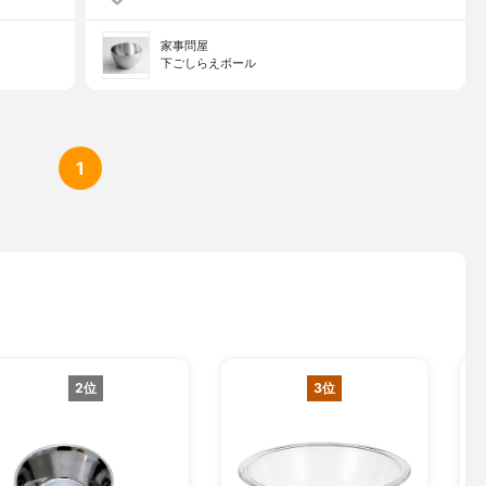
家事問屋
下ごしらえボール
1
2位
3位