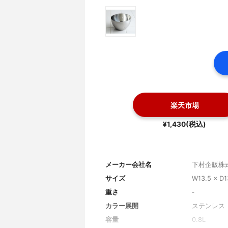
楽天市場
¥1,430(税込)
メーカー会社名
下村企販株
サイズ
W13.5 × D1
重さ
‐
カラー展開
ステンレス
容量
0.8L