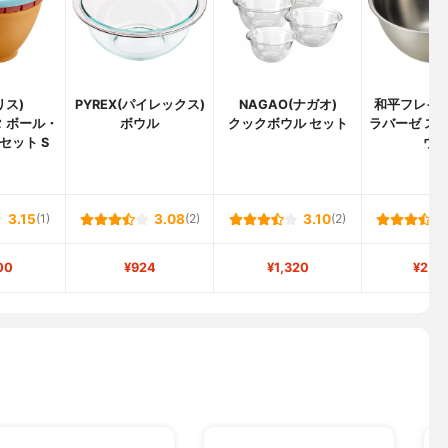
リス)
PYREX(パイレックス)
NAGAO(ナガオ)
和平フレイズ(
 ボール・
ボウル
クックボウル セット
ラバーゼ ス
セット S
ウ
3.15
(1)
3.08
(2)
3.10
(2)
00
¥924
¥1,320
¥2,3