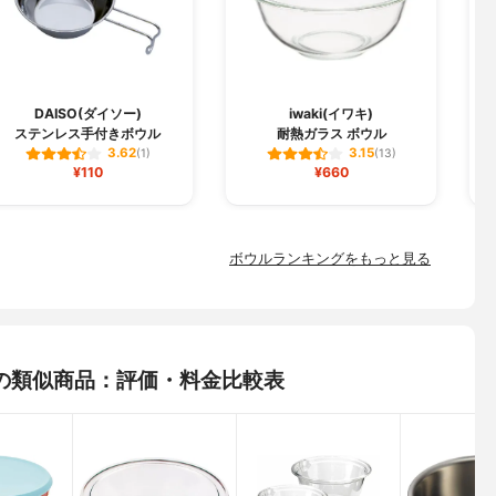
DAISO(ダイソー)
iwaki(イワキ)
ステンレス手付きボウル
耐熱ガラス ボウル
3.62
3.15
(1)
(13)
¥110
¥660
ボウルランキングをもっと見る
の類似商品：評価・料金比較表