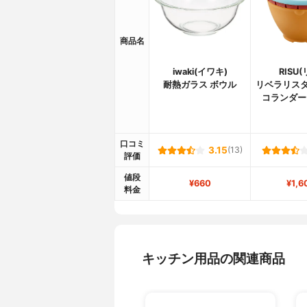
商品名
iwaki(イワキ)
RISU(
耐熱ガラス ボウル
リベラリスタ
コランダー
口コミ
3.15
(13)
評価
値段
¥660
¥1,6
料金
キッチン用品の関連商品