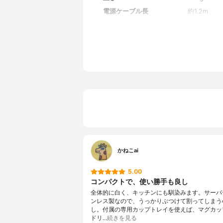
電源ケーブル長
約1.2m
水タンクの最大容量(L)
0.81L
消費電力
550W
付属品
計量スプー
保証期間
1年
かねこai
5.00
コンパクトで、使い勝手も良し
全体的に白く、キッチンにも馴染みます。サーバ
ンレス製なので、うっかりぶつけて割ってしまう
し。付属の専用カップトレイを使えば、マグカッ
ドリ…
続きを見る