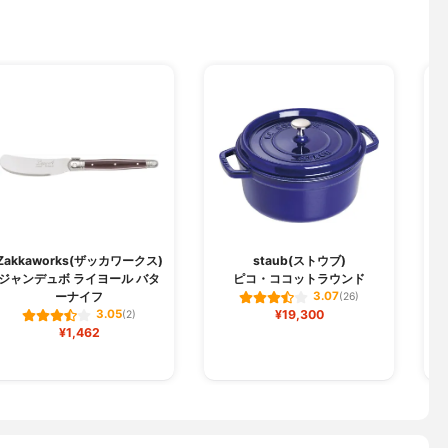
Zakkaworks(ザッカワークス)
staub(ストウブ)
ジャンデュボ ライヨール バタ
ピコ・ココットラウンド
ーナイフ
手
3.07
(26)
¥19,300
3.05
(2)
¥1,462