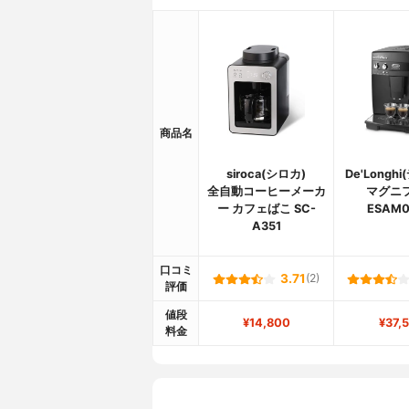
商品名
siroca(シロカ)
De'Longh
全自動コーヒーメーカ
マグニ
ー カフェばこ SC-
ESAM0
A351
口コミ
3.71
(2)
評価
値段
¥14,800
¥37,
料金