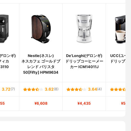
i(デロンギ)
Nestle(ネスレ)
De'Longhi(デロンギ)
UCC(ユー
フィカ
ネスカフェ ゴールドブ
ドリップコーヒーメー
ドリップポッ
3110
レンド バリスタ
カー ICM14011J
50[Fifty] HPM9634
3.72
(7)
3.62
(8)
3.64
(4)
555
¥6,608
¥4,435
¥5,8