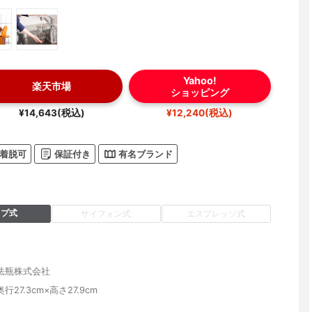
Yahoo!
楽天市場
ショッピング
¥14,643(税込)
¥12,240(税込)
着脱可
保証付き
有名ブランド
ップ式
サイフォン式
エスプレッソ式
法瓶株式会社
奥行27.3cm×高さ27.9cm