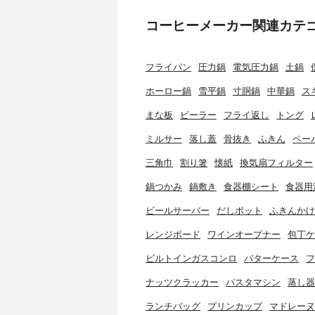
コーヒーメーカー関連カテ
フライパン
圧力鍋
電気圧力鍋
土鍋
ホーロー鍋
雪平鍋
寸胴鍋
中華鍋
ス
まな板
ピーラー
フライ返し
トング
ミルサー
落し蓋
骨抜き
ふきん
ペー
三角巾
割り箸
懐紙
換気扇フィルター
鍋つかみ
鍋敷き
食器棚シート
食器用
ビールサーバー
だしポット
ふきんかけ
レンジボード
ワインオープナー
包丁ケ
ビルトインガスコンロ
バターケース
フ
ナッツクラッカー
パスタマシン
蒸し器
ランチバッグ
プリンカップ
マドレーヌ