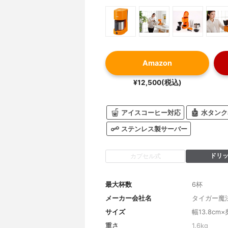
Amazon
¥12,500(税込)
アイスコーヒー対応
水タンク
ステンレス製サーバー
ドリ
カプセル式
最大杯数
6杯
メーカー会社名
タイガー魔
サイズ
幅13.8cm×
重さ
1.6kg