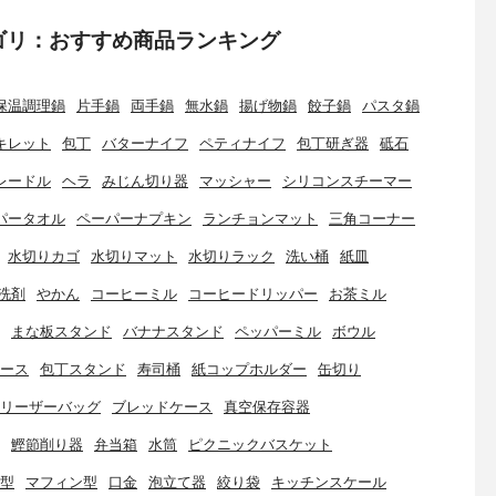
ゴリ：おすすめ商品ランキング
保温調理鍋
片手鍋
両手鍋
無水鍋
揚げ物鍋
餃子鍋
パスタ鍋
キレット
包丁
バターナイフ
ペティナイフ
包丁研ぎ器
砥石
レードル
ヘラ
みじん切り器
マッシャー
シリコンスチーマー
パータオル
ペーパーナプキン
ランチョンマット
三角コーナー
水切りカゴ
水切りマット
水切りラック
洗い桶
紙皿
洗剤
やかん
コーヒーミル
コーヒードリッパー
お茶ミル
まな板スタンド
バナナスタンド
ペッパーミル
ボウル
ース
包丁スタンド
寿司桶
紙コップホルダー
缶切り
リーザーバッグ
ブレッドケース
真空保存容器
鰹節削り器
弁当箱
水筒
ピクニックバスケット
型
マフィン型
口金
泡立て器
絞り袋
キッチンスケール