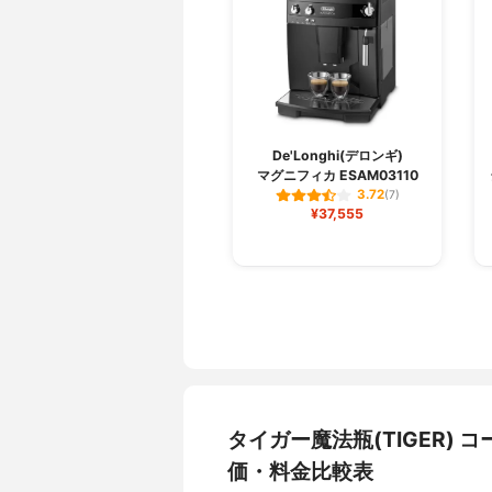
De'Longhi(デロンギ)
マグニフィカ ESAM03110
3.72
(7)
¥37,555
タイガー魔法瓶(TIGER) 
価・料金比較表