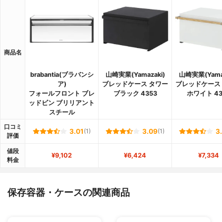
商品名
brabantia(ブラバンシ
山崎実業(Yamazaki)
山崎実業(Yamaz
ア)
ブレッドケース タワー
ブレッドケース
フォールフロント ブレ
ブラック 4353
ホワイト 43
ッドビン ブリリアント
スチール
口コミ
3.01
(1)
3.09
(1)
3
評価
値段
¥9,102
¥6,424
¥7,334
料金
保存容器・ケースの関連商品