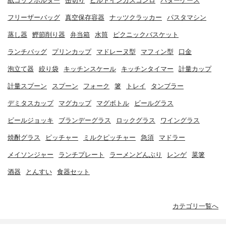
紙コップホルダー
缶切り
ビルトインガスコンロ
バターケース
フリーザーバッグ
真空保存容器
ナッツクラッカー
パスタマシン
蒸し器
鰹節削り器
弁当箱
水筒
ピクニックバスケット
ランチバッグ
プリンカップ
マドレーヌ型
マフィン型
口金
泡立て器
絞り袋
キッチンスケール
キッチンタイマー
計量カップ
計量スプーン
スプーン
フォーク
箸
トレイ
タンブラー
デミタスカップ
マグカップ
マグボトル
ビールグラス
ビールジョッキ
ブランデーグラス
ロックグラス
ワイングラス
焼酎グラス
ピッチャー
ミルクピッチャー
急須
マドラー
メイソンジャー
ランチプレート
ラーメンどんぶり
レンゲ
菜箸
酒器
とんすい
食器セット
カテゴリ一覧へ