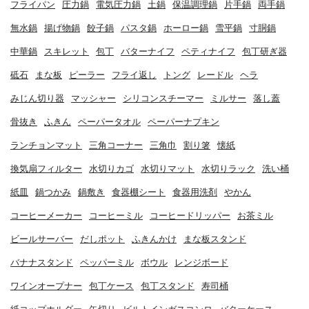
フライパン
圧力鍋
電気圧力鍋
土鍋
保温調理鍋
片手鍋
両手鍋
無水鍋
揚げ物鍋
餃子鍋
パスタ鍋
ホーロー鍋
雪平鍋
寸胴鍋
中華鍋
スキレット
包丁
バターナイフ
ペティナイフ
包丁研ぎ器
砥石
まな板
ピーラー
フライ返し
トング
レードル
ヘラ
みじん切り器
マッシャー
シリコンスチーマー
ミルサー
落し蓋
骨抜き
ふきん
ペーパータオル
ペーパーナプキン
ランチョンマット
三角コーナー
三角巾
割り箸
懐紙
換気扇フィルター
水切りカゴ
水切りマット
水切りラック
洗い桶
紙皿
鍋つかみ
鍋敷き
食器棚シート
食器用洗剤
やかん
コーヒーメーカー
コーヒーミル
コーヒードリッパー
お茶ミル
ビールサーバー
だしポット
ふきんかけ
まな板スタンド
バナナスタンド
ペッパーミル
ボウル
レンジボード
ワインオープナー
包丁ケース
包丁スタンド
寿司桶