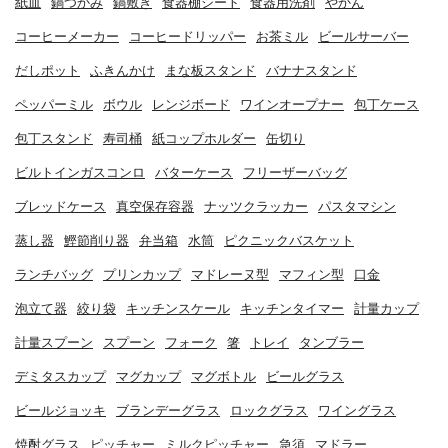
紙皿
鍋つかみ
鍋敷き
食器棚シート
食器用洗剤
やかん
コーヒーメーカー
コーヒードリッパー
お茶ミル
ビールサーバー
だしポット
ふきんかけ
まな板スタンド
バナナスタンド
ペッパーミル
ボウル
レンジボード
ワインオープナー
包丁ケース
包丁スタンド
寿司桶
紙コップホルダー
缶切り
ビルトインガスコンロ
バターケース
フリーザーバッグ
ブレッドケース
真空保存容器
ナッツクラッカー
パスタマシン
蒸し器
鰹節削り器
弁当箱
水筒
ピクニックバスケット
ランチバッグ
プリンカップ
マドレーヌ型
マフィン型
口金
泡立て器
絞り袋
キッチンスケール
キッチンタイマー
計量カップ
計量スプーン
スプーン
フォーク
箸
トレイ
タンブラー
デミタスカップ
マグカップ
マグボトル
ビールグラス
ビールジョッキ
ブランデーグラス
ロックグラス
ワイングラス
焼酎グラス
ピッチャー
ミルクピッチャー
急須
マドラー