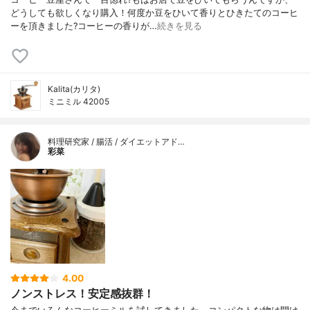
どうしても欲しくなり購入！何度か豆をひいて香りとひきたてのコーヒ
ーを頂きました?コーヒーの香りが…
続きを見る
Kalita(カリタ)
ミニミル 42005
料理研究家 / 腸活 / ダイエットアド…
彩菜
4.00
ノンストレス！安定感抜群！