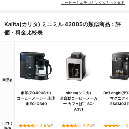
コーヒーミルランキングをもっと見る
Kalita(カリタ) ミニミル 42005の類似商品：評
価・料金比較表
商品名
象印(ZOJIRUSHI)
siroca(シロカ)
De'Longhi(
コーヒーメーカー 珈琲
全自動コーヒーメーカ
マグニフィ
通 EC-CB40
ー カフェばこ SC-
ESAM031
A351
口コミ
3.63
(2)
3.71
(2)
3
評価