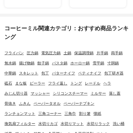
コーヒーミル関連カテゴリ：おすすめ商品ランキ
ング
フライパン
圧力鍋
電気圧力鍋
土鍋
保温調理鍋
片手鍋
両手鍋
無水鍋
揚げ物鍋
餃子鍋
パスタ鍋
ホーロー鍋
雪平鍋
寸胴鍋
中華鍋
スキレット
包丁
バターナイフ
ペティナイフ
包丁研ぎ器
砥石
まな板
ピーラー
フライ返し
トング
レードル
ヘラ
みじん切り器
マッシャー
シリコンスチーマー
ミルサー
落し蓋
骨抜き
ふきん
ペーパータオル
ペーパーナプキン
ランチョンマット
三角コーナー
三角巾
割り箸
懐紙
換気扇フィルター
水切りカゴ
水切りマット
水切りラック
洗い桶