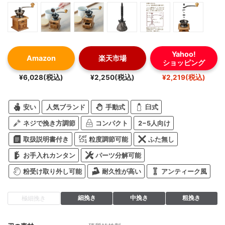
Yahoo!
Amazon
楽天市場
ショッピング
¥6,028(税込)
¥2,250(税込)
¥2,219(税込)
安い
人気ブランド
手動式
臼式
ネジで挽き方調節
コンパクト
2−5人向け
取扱説明書付き
粒度調節可能
ふた無し
お手入れカンタン
パーツ分解可能
粉受け取り外し可能
耐久性が高い
アンティーク風
細挽き
中挽き
粗挽き
極細挽き