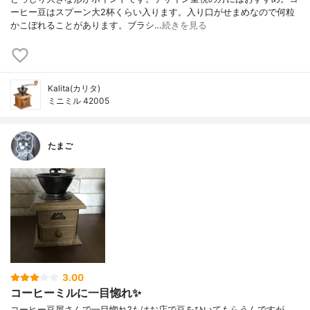
ーヒー豆はスプーン大2杯くらい入ります。入り口がせまめなので何粒
かこぼれることがあります。ブラシ…
続きを見る
Kalita(カリタ)
ミニミル 42005
たまご
3.00
コーヒーミルに一目惚れ✨
コーヒー豆屋さんで一目惚れ?もはお店で豆をひいてもらうんですが、