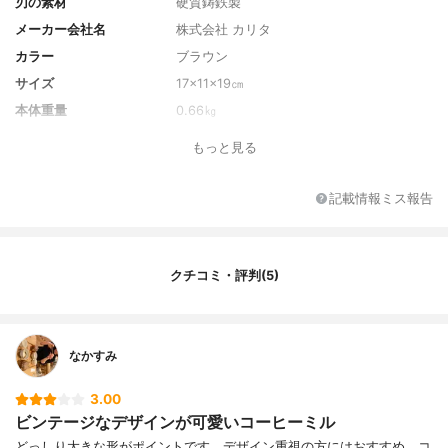
刃の素材
硬質鋳鉄製
メーカー会社名
株式会社 カリタ
カラー
ブラウン
サイズ
17×11×19㎝
本体重量
0.66㎏
粉受け容量
25g
もっと見る
ホッパー最大容量
40g
電源コードの長さ
-
記載情報ミス報告
消費電力
-
保証期間
-
付属品
-
クチコミ・評判(5)
なかすみ
3.00
ビンテージなデザインが可愛いコーヒーミル
どっしり大きな形がポイントです。デザイン重視の方にはおすすめ。コ