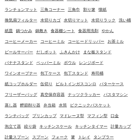
ランチョンマット
三角コーナー
三角巾
割り箸
懐紙
換気扇フィルター
水切りカゴ
水切りマット
水切りラック
洗い桶
紙皿
鍋つかみ
鍋敷き
食器棚シート
食器用洗剤
やかん
コーヒーメーカー
コーヒーミル
コーヒードリッパー
お茶ミル
ビールサーバー
だしポット
ふきんかけ
まな板スタンド
バナナスタンド
ペッパーミル
ボウル
レンジボード
ワインオープナー
包丁ケース
包丁スタンド
寿司桶
紙コップホルダー
缶切り
ビルトインガスコンロ
バターケース
フリーザーバッグ
真空保存容器
ナッツクラッカー
パスタマシン
蒸し器
鰹節削り器
弁当箱
水筒
ピクニックバスケット
ランチバッグ
プリンカップ
マドレーヌ型
マフィン型
口金
泡立て器
絞り袋
キッチンスケール
キッチンタイマー
計量カップ
計量スプーン
スプーン
フォーク
箸
トレイ
タンブラー