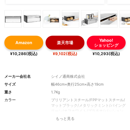
Yahoo!
Amazon
楽天市場
ショッピング
¥10,286(税込)
¥9,102(税込)
¥10,293(税込)
メーカー会社名
シイノ通商株式会社
サイズ
幅46cm×奥行25cm×高さ19cm
重さ
1.7Kg
カラー
ブリリアントスチール/FPPマットスチール/
マットブラック/メタリックミント/パイング
リーン/オフホワイト/プラチナ/パッション
レッド/シャンパン/テラコッタ・ピンク/
もっと見る
素材
取っ手:ステンレス側板:スチール