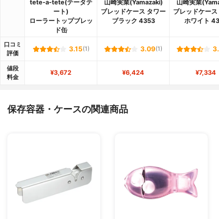
tete-a-tete(テータテ
山崎実業(Yamazaki)
山崎実業(Yamaz
ート)
ブレッドケース タワー
ブレッドケース
ローラートップブレッ
ブラック 4353
ホワイト 43
ド缶
口コミ
3.15
(1)
3.09
(1)
3
評価
値段
¥3,672
¥6,424
¥7,334
料金
保存容器・ケースの関連商品