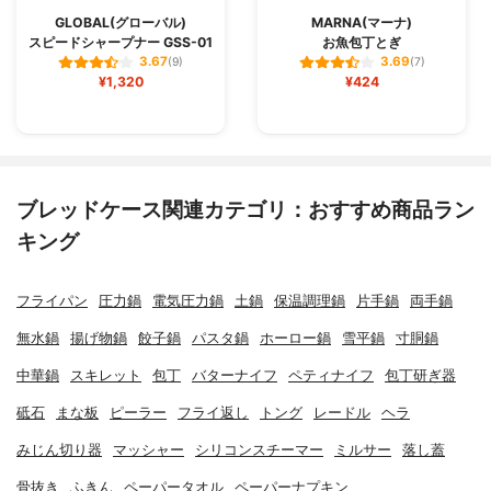
GLOBAL(グローバル)
MARNA(マーナ)
スピードシャープナー GSS-01
お魚包丁とぎ
3.67
3.69
(9)
(7)
¥1,320
¥424
ブレッドケース関連カテゴリ：おすすめ商品ラン
キング
フライパン
圧力鍋
電気圧力鍋
土鍋
保温調理鍋
片手鍋
両手鍋
無水鍋
揚げ物鍋
餃子鍋
パスタ鍋
ホーロー鍋
雪平鍋
寸胴鍋
中華鍋
スキレット
包丁
バターナイフ
ペティナイフ
包丁研ぎ器
砥石
まな板
ピーラー
フライ返し
トング
レードル
ヘラ
みじん切り器
マッシャー
シリコンスチーマー
ミルサー
落し蓋
骨抜き
ふきん
ペーパータオル
ペーパーナプキン