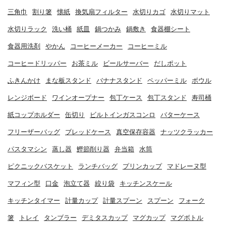
三角巾
割り箸
懐紙
換気扇フィルター
水切りカゴ
水切りマット
水切りラック
洗い桶
紙皿
鍋つかみ
鍋敷き
食器棚シート
食器用洗剤
やかん
コーヒーメーカー
コーヒーミル
コーヒードリッパー
お茶ミル
ビールサーバー
だしポット
ふきんかけ
まな板スタンド
バナナスタンド
ペッパーミル
ボウル
レンジボード
ワインオープナー
包丁ケース
包丁スタンド
寿司桶
紙コップホルダー
缶切り
ビルトインガスコンロ
バターケース
フリーザーバッグ
ブレッドケース
真空保存容器
ナッツクラッカー
パスタマシン
蒸し器
鰹節削り器
弁当箱
水筒
ピクニックバスケット
ランチバッグ
プリンカップ
マドレーヌ型
マフィン型
口金
泡立て器
絞り袋
キッチンスケール
キッチンタイマー
計量カップ
計量スプーン
スプーン
フォーク
箸
トレイ
タンブラー
デミタスカップ
マグカップ
マグボトル