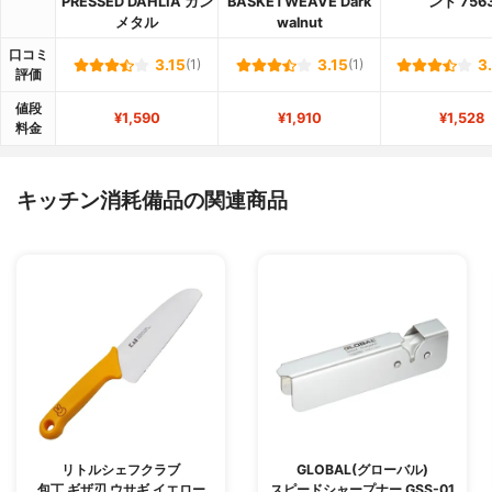
PRESSED DAHLIA ガン
BASKETWEAVE Dark
ンド 756
メタル
walnut
口コミ
3.15
(1)
3.15
(1)
3
評価
値段
¥1,590
¥1,910
¥1,528
料金
キッチン消耗備品の関連商品
リトルシェフクラブ
GLOBAL(グローバル)
包丁 ギザ刃 ウサギ イエロー
スピードシャープナー GSS-01