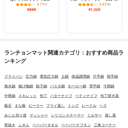
3.71
3.67
(1)
(9)
¥899
¥1,320
ランチョンマット関連カテゴリ：おすすめ商品ラ
ンキング
フライパン
圧力鍋
電気圧力鍋
土鍋
保温調理鍋
片手鍋
両手鍋
無水鍋
揚げ物鍋
餃子鍋
パスタ鍋
ホーロー鍋
雪平鍋
寸胴鍋
中華鍋
スキレット
包丁
バターナイフ
ペティナイフ
包丁研ぎ器
砥石
まな板
ピーラー
フライ返し
トング
レードル
ヘラ
みじん切り器
マッシャー
シリコンスチーマー
ミルサー
落し蓋
骨抜き
ふきん
ペーパータオル
ペーパーナプキン
三角コーナー