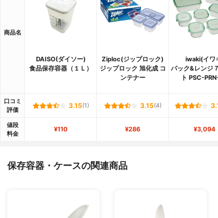
商品名
DAISO(ダイソー)
Ziploc(ジップロック)
iwaki(イワ
食品保存容器（１Ｌ）
ジップロック 旭化成 コ
パック&レンジ
ンテナー
ト PSC-PRN
口コミ
3.15
(1)
3.15
(4)
3.
評価
値段
¥110
¥286
¥3,094
料金
保存容器・ケースの関連商品