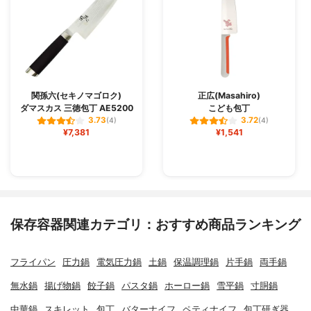
関孫六(セキノマゴロク)
正広(Masahiro)
ダマスカス 三徳包丁 AE5200
こども包丁
3.73
3.72
(4)
(4)
¥7,381
¥1,541
保存容器関連カテゴリ：おすすめ商品ランキング
フライパン
圧力鍋
電気圧力鍋
土鍋
保温調理鍋
片手鍋
両手鍋
無水鍋
揚げ物鍋
餃子鍋
パスタ鍋
ホーロー鍋
雪平鍋
寸胴鍋
中華鍋
スキレット
包丁
バターナイフ
ペティナイフ
包丁研ぎ器