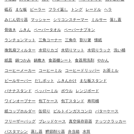
砥石
まな板
ピーラー
フライ返し
トング
レードル
ヘラ
みじん切り器
マッシャー
シリコンスチーマー
ミルサー
落し蓋
骨抜き
ふきん
ペーパータオル
ペーパーナプキン
ランチョンマット
三角コーナー
三角巾
割り箸
懐紙
換気扇フィルター
水切りカゴ
水切りマット
水切りラック
洗い桶
紙皿
鍋つかみ
鍋敷き
食器棚シート
食器用洗剤
やかん
コーヒーメーカー
コーヒーミル
コーヒードリッパー
お茶ミル
ビールサーバー
だしポット
ふきんかけ
まな板スタンド
バナナスタンド
ペッパーミル
ボウル
レンジボード
ワインオープナー
包丁ケース
包丁スタンド
寿司桶
紙コップホルダー
缶切り
ビルトインガスコンロ
バターケース
フリーザーバッグ
ブレッドケース
真空保存容器
ナッツクラッカー
パスタマシン
蒸し器
鰹節削り器
弁当箱
水筒