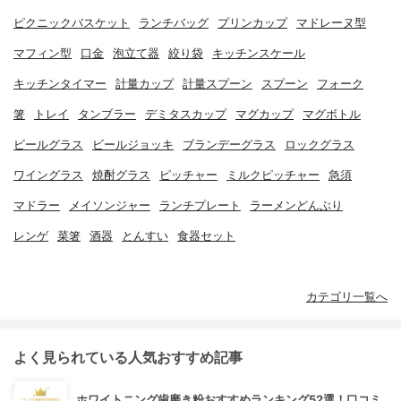
ピクニックバスケット
ランチバッグ
プリンカップ
マドレーヌ型
マフィン型
口金
泡立て器
絞り袋
キッチンスケール
キッチンタイマー
計量カップ
計量スプーン
スプーン
フォーク
箸
トレイ
タンブラー
デミタスカップ
マグカップ
マグボトル
ビールグラス
ビールジョッキ
ブランデーグラス
ロックグラス
ワイングラス
焼酎グラス
ピッチャー
ミルクピッチャー
急須
マドラー
メイソンジャー
ランチプレート
ラーメンどんぶり
レンゲ
菜箸
酒器
とんすい
食器セット
カテゴリ一覧へ
よく見られている人気おすすめ記事
ホワイトニング歯磨き粉おすすめランキング52選！口コミ