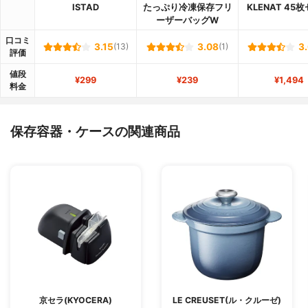
ISTAD
たっぷり冷凍保存フリ
KLENAT 45
ーザーバッグW
口コミ
3.15
(13)
3.08
(1)
3
評価
値段
¥299
¥239
¥1,494
料金
保存容器・ケースの関連商品
京セラ(KYOCERA)
LE CREUSET(ル・クルーゼ)