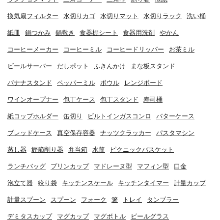
換気扇フィルター
水切りカゴ
水切りマット
水切りラック
洗い桶
紙皿
鍋つかみ
鍋敷き
食器棚シート
食器用洗剤
やかん
コーヒーメーカー
コーヒーミル
コーヒードリッパー
お茶ミル
ビールサーバー
だしポット
ふきんかけ
まな板スタンド
バナナスタンド
ペッパーミル
ボウル
レンジボード
ワインオープナー
包丁ケース
包丁スタンド
寿司桶
紙コップホルダー
缶切り
ビルトインガスコンロ
バターケース
ブレッドケース
真空保存容器
ナッツクラッカー
パスタマシン
蒸し器
鰹節削り器
弁当箱
水筒
ピクニックバスケット
ランチバッグ
プリンカップ
マドレーヌ型
マフィン型
口金
泡立て器
絞り袋
キッチンスケール
キッチンタイマー
計量カップ
計量スプーン
スプーン
フォーク
箸
トレイ
タンブラー
デミタスカップ
マグカップ
マグボトル
ビールグラス