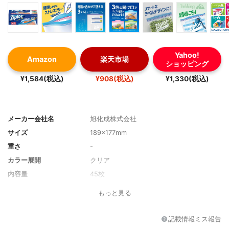
Yahoo!
Amazon
楽天市場
ショッピング
¥1,584(税込)
¥908(税込)
¥1,330(税込)
メーカー会社名
旭化成株式会社
サイズ
189×177mm
重さ
-
カラー展開
クリア
内容量
45枚
サイズ展開
M、L
もっと見る
対応温度
-70℃〜100℃
電子レンジで解凍
可能（油分の多い食品は耐熱温度を超える
記載情報ミス報告
ことがあるので解凍しない）