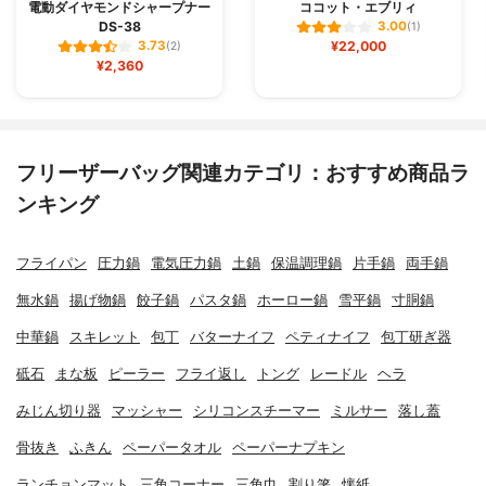
電動ダイヤモンドシャープナー
ココット・エブリィ
DS-38
3.00
(1)
¥22,000
3.73
(2)
¥2,360
フリーザーバッグ関連カテゴリ：おすすめ商品ラ
ンキング
フライパン
圧力鍋
電気圧力鍋
土鍋
保温調理鍋
片手鍋
両手鍋
無水鍋
揚げ物鍋
餃子鍋
パスタ鍋
ホーロー鍋
雪平鍋
寸胴鍋
中華鍋
スキレット
包丁
バターナイフ
ペティナイフ
包丁研ぎ器
砥石
まな板
ピーラー
フライ返し
トング
レードル
ヘラ
みじん切り器
マッシャー
シリコンスチーマー
ミルサー
落し蓋
骨抜き
ふきん
ペーパータオル
ペーパーナプキン
ランチョンマット
三角コーナー
三角巾
割り箸
懐紙