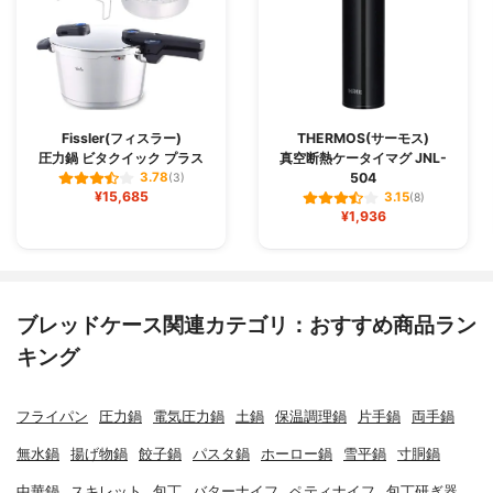
Fissler(フィスラー)
THERMOS(サーモス)
圧力鍋 ビタクイック プラス
真空断熱ケータイマグ JNL-
504
3.78
(3)
¥15,685
3.15
(8)
¥1,936
ブレッドケース関連カテゴリ：おすすめ商品ラン
キング
フライパン
圧力鍋
電気圧力鍋
土鍋
保温調理鍋
片手鍋
両手鍋
無水鍋
揚げ物鍋
餃子鍋
パスタ鍋
ホーロー鍋
雪平鍋
寸胴鍋
中華鍋
スキレット
包丁
バターナイフ
ペティナイフ
包丁研ぎ器