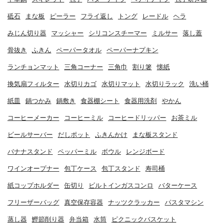
砥石
まな板
ピーラー
フライ返し
トング
レードル
ヘラ
みじん切り器
マッシャー
シリコンスチーマー
ミルサー
落し蓋
骨抜き
ふきん
ペーパータオル
ペーパーナプキン
ランチョンマット
三角コーナー
三角巾
割り箸
懐紙
換気扇フィルター
水切りカゴ
水切りマット
水切りラック
洗い桶
紙皿
鍋つかみ
鍋敷き
食器棚シート
食器用洗剤
やかん
コーヒーメーカー
コーヒーミル
コーヒードリッパー
お茶ミル
ビールサーバー
だしポット
ふきんかけ
まな板スタンド
バナナスタンド
ペッパーミル
ボウル
レンジボード
ワインオープナー
包丁ケース
包丁スタンド
寿司桶
紙コップホルダー
缶切り
ビルトインガスコンロ
バターケース
フリーザーバッグ
真空保存容器
ナッツクラッカー
パスタマシン
蒸し器
鰹節削り器
弁当箱
水筒
ピクニックバスケット