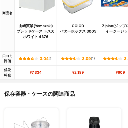
商品名
山崎実業(Yamazaki)
GOIOD
Ziploc(ジップ
ブレッドケース トスカ
バターボックス 3005
イージージッ
ホワイト 4376
口コミ
3.04
(1)
3.09
(1)
3
評価
値段
¥7,334
¥2,189
¥609
料金
保存容器・ケースの関連商品