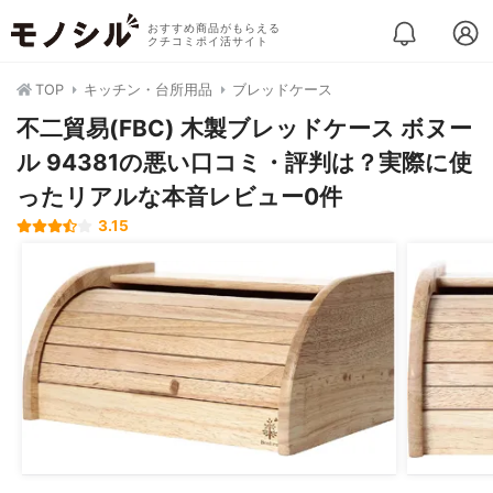
おすすめ商品がもらえる
クチコミポイ活サイト
TOP
キッチン・台所用品
ブレッドケース
不二貿易(FBC) 木製ブレッドケース ボヌー
ル 94381の悪い口コミ・評判は？実際に使
ったリアルな本音レビュー0件
3.15