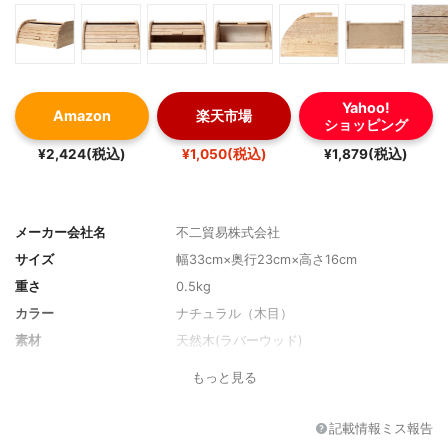
Yahoo!
Amazon
楽天市場
ショッピング
¥2,424(税込)
¥1,050(税込)
¥1,879(税込)
メーカー会社名
不二貿易株式会社
サイズ
幅33cm×奥行23cm×高さ16cm
重さ
0.5kg
カラー
ナチュラル（木目）
素材
天然木(ラバーウッド)
ふたの形
ロールアップ
もっと見る
記載情報ミス報告