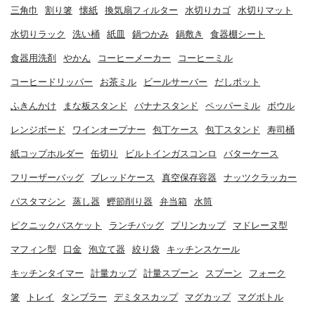
三角巾
割り箸
懐紙
換気扇フィルター
水切りカゴ
水切りマット
水切りラック
洗い桶
紙皿
鍋つかみ
鍋敷き
食器棚シート
食器用洗剤
やかん
コーヒーメーカー
コーヒーミル
コーヒードリッパー
お茶ミル
ビールサーバー
だしポット
ふきんかけ
まな板スタンド
バナナスタンド
ペッパーミル
ボウル
レンジボード
ワインオープナー
包丁ケース
包丁スタンド
寿司桶
紙コップホルダー
缶切り
ビルトインガスコンロ
バターケース
フリーザーバッグ
ブレッドケース
真空保存容器
ナッツクラッカー
パスタマシン
蒸し器
鰹節削り器
弁当箱
水筒
ピクニックバスケット
ランチバッグ
プリンカップ
マドレーヌ型
マフィン型
口金
泡立て器
絞り袋
キッチンスケール
キッチンタイマー
計量カップ
計量スプーン
スプーン
フォーク
箸
トレイ
タンブラー
デミタスカップ
マグカップ
マグボトル