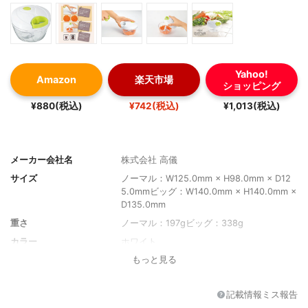
Yahoo!
Amazon
楽天市場
ショッピング
¥880(税込)
¥742(税込)
¥1,013(税込)
メーカー会社名
株式会社 高儀
サイズ
ノーマル：W125.0mm × H98.0mm × D12
5.0mmビッグ：W140.0mm × H140.0mm ×
D135.0mm
重さ
ノーマル：197gビッグ：338g
カラー
ホワイト
もっと見る
容量
ノーマル：400mlビッグ：700ml
記載情報ミス報告