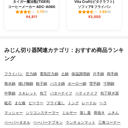
タイガー魔法瓶(TIGER)
Vita Craft(ビタクラフト)
コーヒーメーカー ADC-A060
ソフィアII フライパン
3.70
3.88
(1)
(5)
¥4,811
¥3,050
みじん切り器関連カテゴリ：おすすめ商品ランキ
ング
フライパン
圧力鍋
電気圧力鍋
土鍋
保温調理鍋
片手鍋
両手鍋
無水鍋
揚げ物鍋
餃子鍋
パスタ鍋
ホーロー鍋
雪平鍋
寸胴鍋
中華鍋
スキレット
包丁
バターナイフ
ペティナイフ
包丁研ぎ器
砥石
まな板
ピーラー
フライ返し
トング
レードル
ヘラ
マッシャー
シリコンスチーマー
ミルサー
落し蓋
骨抜き
ふきん
ペーパータオル
ペーパーナプキン
ランチョンマット
三角コーナー