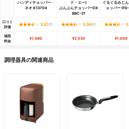
ハンディチョッパー・
ド・エー)
ぐるぐるみじん
ネオ K13704
ぶんぶんチョッパーDX
ョッパー IFD-
BBC-31
口コミ
3.61
(1)
3.04
(1)
3
評価
値段
¥1,480
¥2,035
¥1,000
料金
調理器具の関連商品