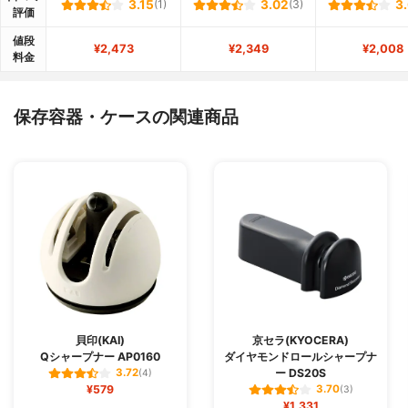
3.15
(1)
3.02
(3)
3
評価
値段
¥2,473
¥2,349
¥2,008
料金
保存容器・ケースの関連商品
貝印(KAI)
京セラ(KYOCERA)
Qシャープナー AP0160
ダイヤモンドロールシャープナ
ー DS20S
3.72
(4)
¥579
3.70
(3)
¥1,331