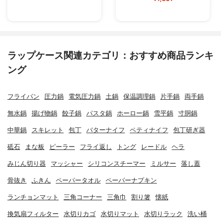
ラップケース関連カテゴリ：おすすめ商品ランキ
ング
フライパン
圧力鍋
電気圧力鍋
土鍋
保温調理鍋
片手鍋
両手鍋
無水鍋
揚げ物鍋
餃子鍋
パスタ鍋
ホーロー鍋
雪平鍋
寸胴鍋
中華鍋
スキレット
包丁
バターナイフ
ペティナイフ
包丁研ぎ器
砥石
まな板
ピーラー
フライ返し
トング
レードル
ヘラ
みじん切り器
マッシャー
シリコンスチーマー
ミルサー
落し蓋
骨抜き
ふきん
ペーパータオル
ペーパーナプキン
ランチョンマット
三角コーナー
三角巾
割り箸
懐紙
換気扇フィルター
水切りカゴ
水切りマット
水切りラック
洗い桶