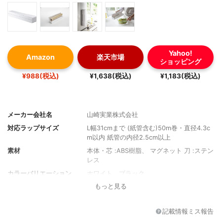
Yahoo!
Amazon
楽天市場
ショッピング
¥988(税込)
¥1,638(税込)
¥1,183(税込)
メーカー会社名
山崎実業株式会社
対応ラップサイズ
L幅31cmまで (紙管含む)50m巻・直径4.3c
m以内 紙管の内径2.5cm以上
素材
本体・芯 :ABS樹脂、 マグネット 刀 :ステン
レス
カラーバリエーション
ホワイト、ブラック
もっと見る
重量
不明
その他の特徴
マグネット有
記載情報ミス報告