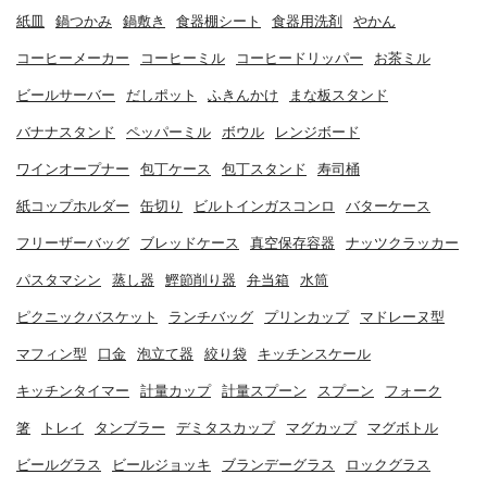
紙皿
鍋つかみ
鍋敷き
食器棚シート
食器用洗剤
やかん
コーヒーメーカー
コーヒーミル
コーヒードリッパー
お茶ミル
ビールサーバー
だしポット
ふきんかけ
まな板スタンド
バナナスタンド
ペッパーミル
ボウル
レンジボード
ワインオープナー
包丁ケース
包丁スタンド
寿司桶
紙コップホルダー
缶切り
ビルトインガスコンロ
バターケース
フリーザーバッグ
ブレッドケース
真空保存容器
ナッツクラッカー
パスタマシン
蒸し器
鰹節削り器
弁当箱
水筒
ピクニックバスケット
ランチバッグ
プリンカップ
マドレーヌ型
マフィン型
口金
泡立て器
絞り袋
キッチンスケール
キッチンタイマー
計量カップ
計量スプーン
スプーン
フォーク
箸
トレイ
タンブラー
デミタスカップ
マグカップ
マグボトル
ビールグラス
ビールジョッキ
ブランデーグラス
ロックグラス