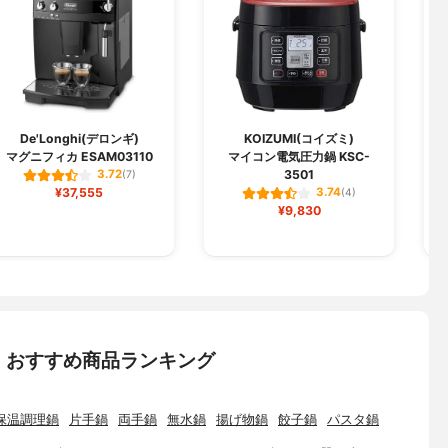
De'Longhi(デロンギ)
KOIZUMI(コイズミ)
マグニフィカ ESAM03110
マイコン電気圧力鍋 KSC-
3501
3.72
(7)
¥37,555
3.74
(4)
¥9,830
：おすすめ商品ランキング
保温調理鍋
片手鍋
両手鍋
無水鍋
揚げ物鍋
餃子鍋
パスタ鍋