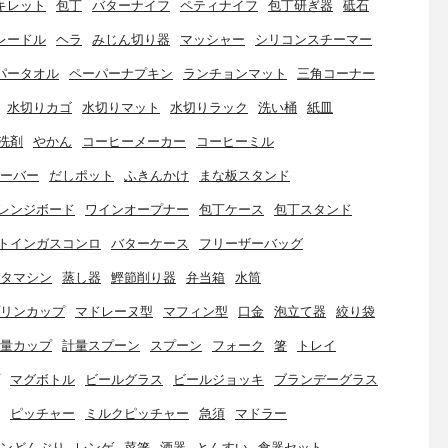
キレット
包丁
バターナイフ
ペティナイフ
包丁研ぎ器
砥石
レードル
ヘラ
みじん切り器
マッシャー
シリコンスチーマー
パータオル
ペーパーナプキン
ランチョンマット
三角コーナー
水切りカゴ
水切りマット
水切りラック
洗い桶
紙皿
洗剤
やかん
コーヒーメーカー
コーヒーミル
ーバー
だしポット
ふきんかけ
まな板スタンド
レンジボード
ワインオープナー
包丁ケース
包丁スタンド
トインガスコンロ
バターケース
フリーザーバッグ
タマシン
蒸し器
鰹節削り器
弁当箱
水筒
リンカップ
マドレーヌ型
マフィン型
口金
泡立て器
絞り袋
量カップ
計量スプーン
スプーン
フォーク
箸
トレイ
マグボトル
ビールグラス
ビールジョッキ
ブランデーグラス
ピッチャー
ミルクピッチャー
急須
マドラー
ンどんぶり
レンゲ
菜箸
酒器
とんすい
食器セット