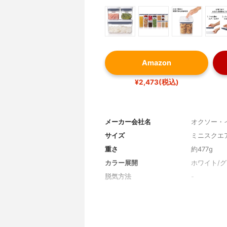
Amazon
¥2,473(税込)
メーカー会社名
オクソー・
サイズ
ミニスクエア 
重さ
約477g
カラー展開
ホワイト/
脱気方法
-
素材
容器：AS
レン・シリ
形状
四角