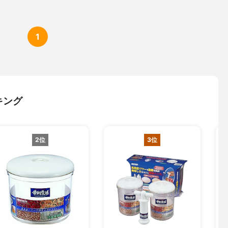
1
キング
2位
3位