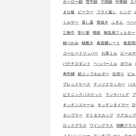
ホーロー鍋
雪平鍋
寸胴鍋
中華鍋
ス
まな板
ピーラー
フライ返し
トング
ミルサー
落し蓋
骨抜き
ふきん
ペー
三角巾
割り箸
懐紙
換気扇フィルター
鍋つかみ
鍋敷き
食器棚シート
食器用
コーヒードリッパー
お茶ミル
ビールサ
バナナスタンド
ペッパーミル
ボウル
寿司桶
紙コップホルダー
缶切り
ビル
ブレッドケース
ナッツクラッカー
パス
ピクニックバスケット
ランチバッグ
プ
キッチンスケール
キッチンタイマー
計
タンブラー
デミタスカップ
マグカップ
ロックグラス
ワイングラス
焼酎グラス
メイソンジャー
ランチプレート
ラーメ