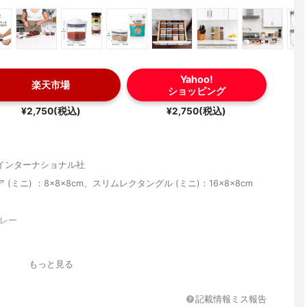
Yahoo!
楽天市場
ショッピング
¥2,750(税込)
¥2,750(税込)
インターナショナル社
(ミニ) ：8×8×8cm、スリムレクタングル (ミニ)：16×8×8cm
グレー
樹脂、フタ：ABS樹脂・ポリアセタール・ステンレス鋼・ポリプロピ
もっと見る
コーンゴム
記載情報ミス報告