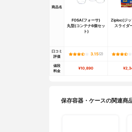
商品名
FOSA(フォーサ)
Ziploc(
丸型(コンテナ6個セッ
スライダ
ト)
口コミ
3.15
(2)
評価
値段
¥10,890
¥2,3
料金
保存容器・ケースの関連商