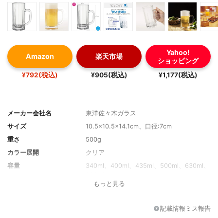
Yahoo!
Amazon
楽天市場
ショッピング
¥792(税込)
¥905(税込)
¥1,177(税込)
メーカー会社名
東洋佐々木ガラス
サイズ
10.5×10.5×14.1cm、口径:7cm
重さ
500g
カラー展開
クリア
容量
340ml、400ml、435ml、500ml、630ml、
800ml
もっと見る
形状
ジョッキ
材質
ソーダガラス
記載情報ミス報告