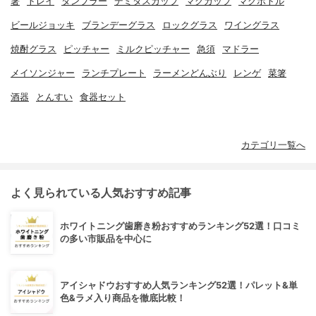
箸
トレイ
タンブラー
デミタスカップ
マグカップ
マグボトル
ビールジョッキ
ブランデーグラス
ロックグラス
ワイングラス
焼酎グラス
ピッチャー
ミルクピッチャー
急須
マドラー
メイソンジャー
ランチプレート
ラーメンどんぶり
レンゲ
菜箸
酒器
とんすい
食器セット
カテゴリ一覧へ
よく見られている人気おすすめ記事
ホワイトニング歯磨き粉おすすめランキング52選！口コミ
の多い市販品を中心に
アイシャドウおすすめ人気ランキング52選！パレット&単
色&ラメ入り商品を徹底比較！