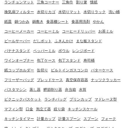
ランチョンマット
三角コーナー
三角巾
割り箸
懐紙
換気扇フィルター
水切りカゴ
水切りマット
水切りラック
洗い桶
紙皿
鍋つかみ
鍋敷き
食器棚シート
食器用洗剤
やかん
コーヒーメーカー
コーヒーミル
コーヒードリッパー
お茶ミル
ビールサーバー
だしポット
ふきんかけ
まな板スタンド
バナナスタンド
ペッパーミル
ボウル
レンジボード
ワインオープナー
包丁ケース
包丁スタンド
寿司桶
紙コップホルダー
缶切り
ビルトインガスコンロ
バターケース
フリーザーバッグ
ブレッドケース
真空保存容器
ナッツクラッカー
パスタマシン
蒸し器
鰹節削り器
弁当箱
水筒
ピクニックバスケット
ランチバッグ
プリンカップ
マドレーヌ型
マフィン型
口金
泡立て器
絞り袋
キッチンスケール
キッチンタイマー
計量カップ
計量スプーン
スプーン
フォーク