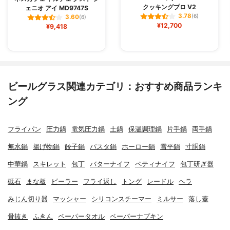
クッキングプロ V2
ェニオ アイ MD9747S
3.78
(6)
3.60
(6)
¥12,700
¥9,418
ビールグラス関連カテゴリ：おすすめ商品ランキ
ング
フライパン
圧力鍋
電気圧力鍋
土鍋
保温調理鍋
片手鍋
両手鍋
無水鍋
揚げ物鍋
餃子鍋
パスタ鍋
ホーロー鍋
雪平鍋
寸胴鍋
中華鍋
スキレット
包丁
バターナイフ
ペティナイフ
包丁研ぎ器
砥石
まな板
ピーラー
フライ返し
トング
レードル
ヘラ
みじん切り器
マッシャー
シリコンスチーマー
ミルサー
落し蓋
骨抜き
ふきん
ペーパータオル
ペーパーナプキン