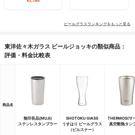
¥2,750
ビールグラスランキングをもっと見る
東洋佐々木ガラス ビールジョッキの類似商品：
評価・料金比較表
商品名
無印良品(MUJI)
SHOTOKU GlASS
THERMOS(サ
ステンレスタンブラー
うすはり ビールグラス
真空断熱タン
（ピルスナー）