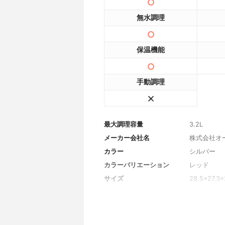
無水調理
保温機能
手動調理
最大調理容量
3.2L
メーカー会社名
株式会社オ
カラー
シルバー
カラーバリエーション
レッド
サイズ
28.5×27.3
重量
3.6kg
消費電力
700W
最大圧力
50kPa