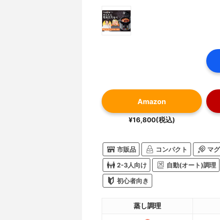
Amazon
¥16,800(税込)
市販品
コンパクト
マグ
2-3人向け
自動(オート)調理
初心者向き
蒸し調理