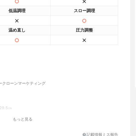
低温調理
スロー調理
温め直し
圧力調整
ークローンマーケティング
×29.5㎝
もっと見る
記載情報ミス報告