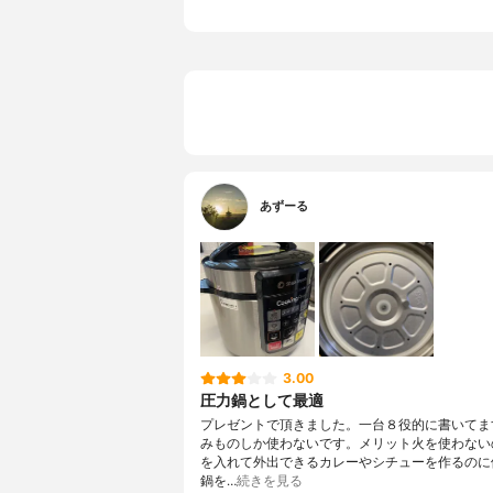
製造年代
2019年
電源コードの長さ
1.2m
付属品
つゆ受け、
扱説明書
調理メニュー数
8種
熱源
マイコン式
ふたの形
スライド式
あずーる
タイマーのタイプ
デジタル表
3.00
圧力鍋として最適
プレゼントで頂きました。一台８役的に書いてま
みものしか使わないです。メリット火を使わない
を入れて外出できるカレーやシチューを作るのに
鍋を…
続きを見る