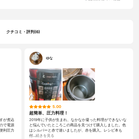
電源コード、しゃもじ、計量カップ、お手入れ用ピン／ブラシ、取
クチコミ・評判(6)
ゆな
示
5.00
超簡単、圧力料理！
すが煮込
2019年に子供が生まれ、なかなか凝った料理ができないな
ので電源
と悩んでいたところこの商品を見つけて購入しました。色
便利圧力
はシルバーと赤で迷いましたが、赤を購入。レシピ本も
付…
続きを見る