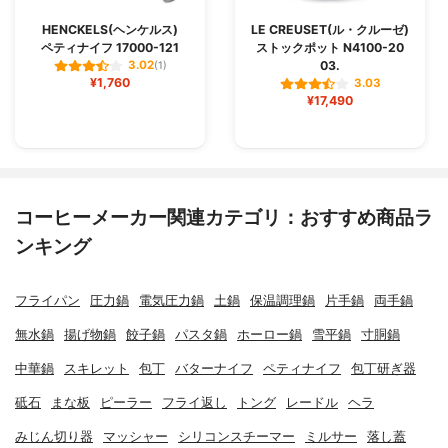
HENCKELS(ヘンケルス)
LE CREUSET(ル・クルーゼ)
ペティナイフ 17000-121
ストックポット N4100-20
03.
3.02
(1)
¥1,760
3.03
¥17,490
コーヒーメーカー関連カテゴリ：おすすめ商品ラ
ンキング
フライパン
圧力鍋
電気圧力鍋
土鍋
保温調理鍋
片手鍋
両手鍋
無水鍋
揚げ物鍋
餃子鍋
パスタ鍋
ホーロー鍋
雪平鍋
寸胴鍋
中華鍋
スキレット
包丁
バターナイフ
ペティナイフ
包丁研ぎ器
砥石
まな板
ピーラー
フライ返し
トング
レードル
ヘラ
みじん切り器
マッシャー
シリコンスチーマー
ミルサー
落し蓋