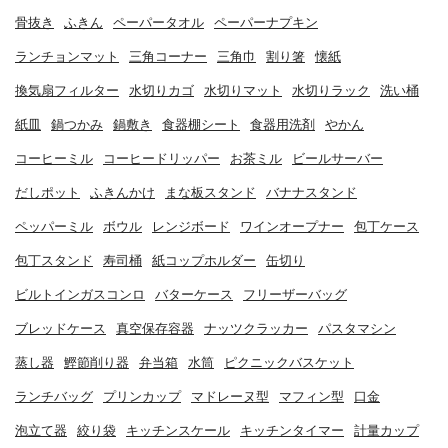
骨抜き
ふきん
ペーパータオル
ペーパーナプキン
ランチョンマット
三角コーナー
三角巾
割り箸
懐紙
換気扇フィルター
水切りカゴ
水切りマット
水切りラック
洗い桶
紙皿
鍋つかみ
鍋敷き
食器棚シート
食器用洗剤
やかん
コーヒーミル
コーヒードリッパー
お茶ミル
ビールサーバー
だしポット
ふきんかけ
まな板スタンド
バナナスタンド
ペッパーミル
ボウル
レンジボード
ワインオープナー
包丁ケース
包丁スタンド
寿司桶
紙コップホルダー
缶切り
ビルトインガスコンロ
バターケース
フリーザーバッグ
ブレッドケース
真空保存容器
ナッツクラッカー
パスタマシン
蒸し器
鰹節削り器
弁当箱
水筒
ピクニックバスケット
ランチバッグ
プリンカップ
マドレーヌ型
マフィン型
口金
泡立て器
絞り袋
キッチンスケール
キッチンタイマー
計量カップ