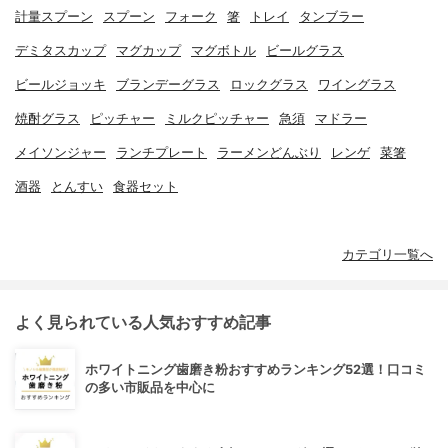
計量スプーン
スプーン
フォーク
箸
トレイ
タンブラー
デミタスカップ
マグカップ
マグボトル
ビールグラス
ビールジョッキ
ブランデーグラス
ロックグラス
ワイングラス
焼酎グラス
ピッチャー
ミルクピッチャー
急須
マドラー
メイソンジャー
ランチプレート
ラーメンどんぶり
レンゲ
菜箸
酒器
とんすい
食器セット
カテゴリ一覧へ
よく見られている人気おすすめ記事
ホワイトニング歯磨き粉おすすめランキング52選！口コミ
の多い市販品を中心に