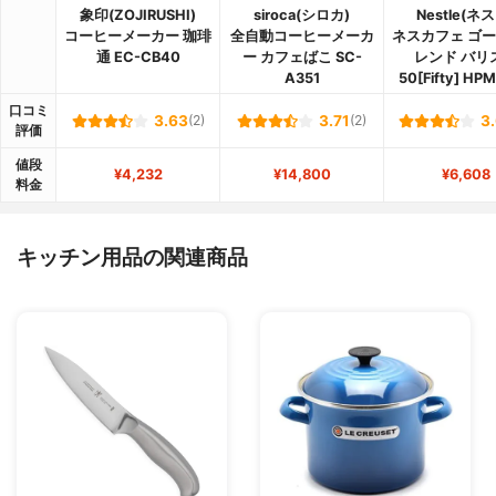
象印(ZOJIRUSHI)
siroca(シロカ)
Nestle(ネ
コーヒーメーカー 珈琲
全自動コーヒーメーカ
ネスカフェ ゴ
通 EC-CB40
ー カフェばこ SC-
レンド バリ
A351
50[Fifty] HP
口コミ
3.63
(2)
3.71
(2)
3
評価
値段
¥4,232
¥14,800
¥6,608
料金
キッチン用品の関連商品