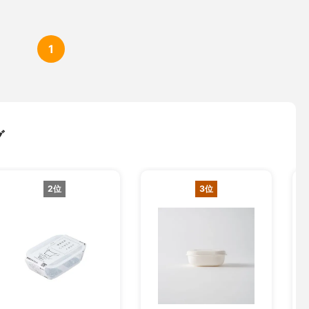
1
グ
2位
3位