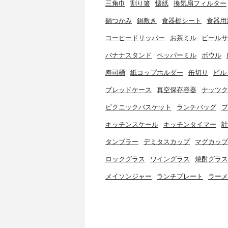
三角巾
割り箸
懐紙
換気扇フィルター
鍋つかみ
鍋敷き
食器棚シート
食器用
コーヒードリッパー
お茶ミル
ビールサ
バナナスタンド
ペッパーミル
ボウル
寿司桶
紙コップホルダー
缶切り
ビル
ブレッドケース
真空保存容器
ナッツク
ピクニックバスケット
ランチバッグ
プ
キッチンスケール
キッチンタイマー
計
タンブラー
デミタスカップ
マグカップ
ロックグラス
ワイングラス
焼酎グラス
メイソンジャー
ランチプレート
ラーメ