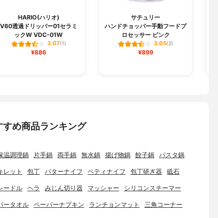
HARIO(ハリオ)
サチュリー
S
V60透過ドリッパー01セラミ
ハンドチョッパー手動フードプ
ックW VDC-01W
ロセッサー ピンク
3.07
3.05
(1)
(2)
¥886
¥899
すすめ商品ランキング
保温調理鍋
片手鍋
両手鍋
無水鍋
揚げ物鍋
餃子鍋
パスタ鍋
キレット
包丁
バターナイフ
ペティナイフ
包丁研ぎ器
砥石
レードル
ヘラ
みじん切り器
マッシャー
シリコンスチーマー
パータオル
ペーパーナプキン
ランチョンマット
三角コーナー