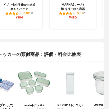
イノマタ化学(inomata)
MARNA(マーナ)
楽ちんパック
極 冷凍ごはん容器
3.62
3.62
(2)
(2)
¥104
¥480
タストッカーの類似商品：評価・料金比較表
ジップロック)
iwaki(イワキ)
KEYUCA(ケユカ)
WECK(ウ