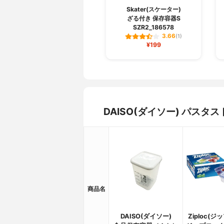
Skater(スケーター)
ざる付き 保存容器S
SZR2_186578
3.66
(1)
¥199
DAISO(ダイソー) パス
商品名
DAISO(ダイソー)
Ziploc(