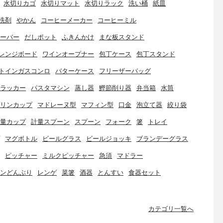
水切りカゴ
水切りマット
水切りラック
洗い桶
紙皿
洗剤
やかん
コーヒーメーカー
コーヒーミル
ーバー
だしポット
ふきんかけ
まな板スタンド
レンジボード
ワインオープナー
包丁ケース
包丁スタンド
トインガスコンロ
バターケース
フリーザーバッグ
ラッカー
パスタマシン
蒸し器
鰹節削り器
弁当箱
水筒
リンカップ
マドレーヌ型
マフィン型
口金
泡立て器
絞り袋
量カップ
計量スプーン
スプーン
フォーク
箸
トレイ
マグボトル
ビールグラス
ビールジョッキ
ブランデーグラス
ピッチャー
ミルクピッチャー
急須
マドラー
ンどんぶり
レンゲ
菜箸
酒器
とんすい
食器セット
カテゴリ一覧へ