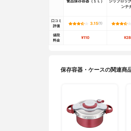
食品保存容器（１Ｌ）
ジップロック
ンテ
口コミ
3.15
(1)
評価
値段
¥110
¥28
料金
保存容器・ケースの関連商