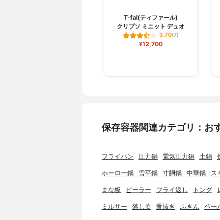
T-fal(ティファール)
クリプソ ミニット デュオ
3.70
(7)
¥12,700
保存容器関連カテゴリ：お
フライパン
圧力鍋
電気圧力鍋
土鍋
ホーロー鍋
雪平鍋
寸胴鍋
中華鍋
ス
まな板
ピーラー
フライ返し
トング
ミルサー
落し蓋
骨抜き
ふきん
ペー