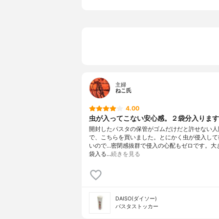
主婦
ねこ氏
4.00
虫が入ってこない安心感。２袋分入ります
開封したパスタの保管がゴムだけだと許せない人
で、こちらを買いました。とにかく虫が侵入して
いので…密閉感抜群で侵入の心配もゼロです。大
袋入る…
続きを見る
DAISO(ダイソー)
パスタストッカー