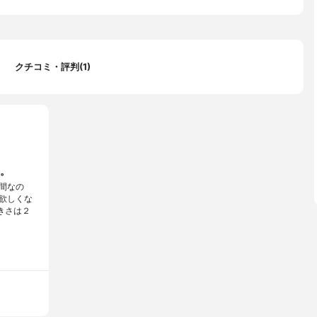
クチコミ・評判(1)
。
間なの
欲しくな
きさは２