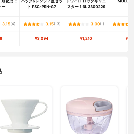
 旭化成 コ
パック&レンジ７点セッ
トワイロ ロックキャニ
MOLD S
ナー
ト PSC-PRN-G7
スター 1.6L 3300229
3.15
(4)
3.15
(13)
3.00
(1)
6
¥3,094
¥1,210
¥33
品