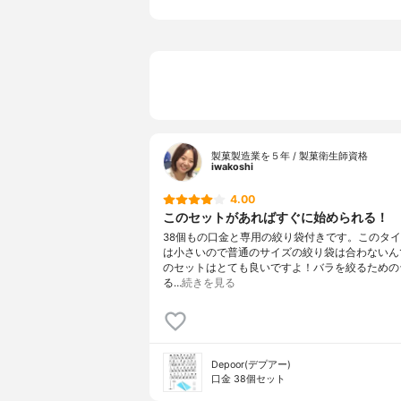
製菓製造業を５年 / 製菓衛生師資格
iwakoshi
4.00
このセットがあればすぐに始められる！
38個もの口金と専用の絞り袋付きです。このタ
は小さいので普通のサイズの絞り袋は合わないん
のセットはとても良いですよ！バラを絞るための
る…
続きを見る
Depoor(デプアー)
口金 38個セット