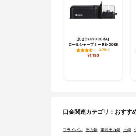
京セラ(KYOCERA)
ロールシャープナー RS-20BK
3.75
(5)
¥1,180
口金関連カテゴリ：おすす
フライパン
圧力鍋
電気圧力鍋
土鍋