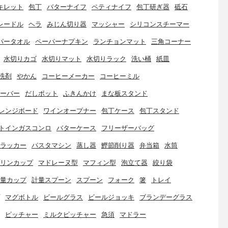
キレット
包丁
バターナイフ
ペティナイフ
包丁研ぎ器
砥石
レードル
ヘラ
みじん切り器
マッシャー
シリコンスチーマー
パータオル
ペーパーナプキン
ランチョンマット
三角コーナー
水切りカゴ
水切りマット
水切りラック
洗い桶
紙皿
洗剤
やかん
コーヒーメーカー
コーヒーミル
ーバー
だしポット
ふきんかけ
まな板スタンド
レンジボード
ワインオープナー
包丁ケース
包丁スタンド
トインガスコンロ
バターケース
フリーザーバッグ
ラッカー
パスタマシン
蒸し器
鰹節削り器
弁当箱
水筒
リンカップ
マドレーヌ型
マフィン型
泡立て器
絞り袋
量カップ
計量スプーン
スプーン
フォーク
箸
トレイ
マグボトル
ビールグラス
ビールジョッキ
ブランデーグラス
ピッチャー
ミルクピッチャー
急須
マドラー