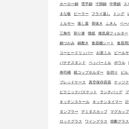
ホーロー鍋
雪平鍋
寸胴鍋
中華鍋
ス
まな板
ピーラー
フライ返し
トング
ミルサー
落し蓋
骨抜き
ふきん
ペー
三角巾
割り箸
懐紙
換気扇フィルター
鍋つかみ
鍋敷き
食器棚シート
食器用
コーヒードリッパー
お茶ミル
ビールサ
バナナスタンド
ペッパーミル
ボウル
寿司桶
紙コップホルダー
缶切り
ビル
ブレッドケース
真空保存容器
ナッツク
ピクニックバスケット
ランチバッグ
プ
キッチンスケール
キッチンタイマー
計
タンブラー
デミタスカップ
マグカップ
ロックグラス
ワイングラス
焼酎グラス