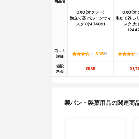
商品名
OXO(オクソー)
OXO(オ
泡立て器 バルーンウィ
泡だて器 シ
スク (小) 74091
スク 大
1244
口コミ
3.15
(2)
評価
値段
¥985
¥1,7
料金
製パン・製菓用品の関連商