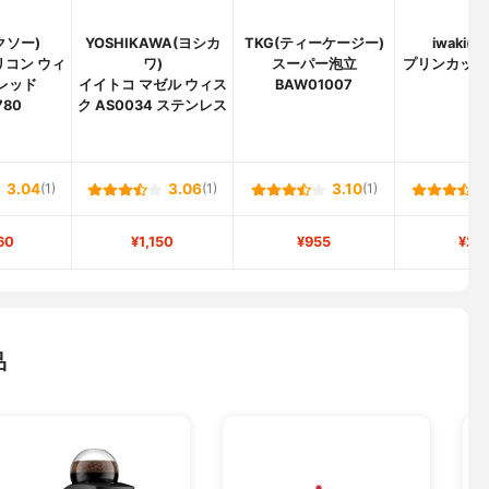
クソー)
YOSHIKAWA(ヨシカ
TKG(ティーケージー)
iwaki(
リコン ウィ
ワ)
スーパー泡立
プリンカップ 
 レッド
イイトコ マゼル ウィス
BAW01007
780
ク AS0034 ステンレス
3.04
(1)
3.06
(1)
3.10
(1)
60
¥1,150
¥955
¥25
品