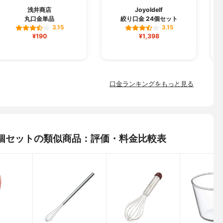
浅井商店
Joyoldelf
丸口金単品
絞り口金 24個セット
3.15
3.15
¥190
¥1,398
口金ランキングをもっと見る
 38個セットの類似商品：評価・料金比較表