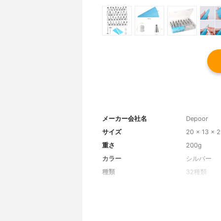
メーカー会社名
Depoor
サイズ
20 x 13 x 
重さ
200g
カラー
シルバー
種類
32種類
セット内容
絞り口金*3
ック収納ケ