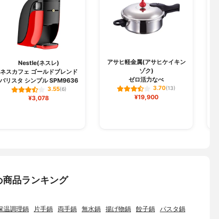
アサヒ軽金属(アサヒケイキン
Nestle(ネスレ)
ゾク)
ネスカフェ ゴールドブレンド
ゼロ活力なべ
バリスタ シンプル SPM9636
3.70
(13)
3.55
(6)
¥19,900
¥3,078
め商品ランキング
保温調理鍋
片手鍋
両手鍋
無水鍋
揚げ物鍋
餃子鍋
パスタ鍋