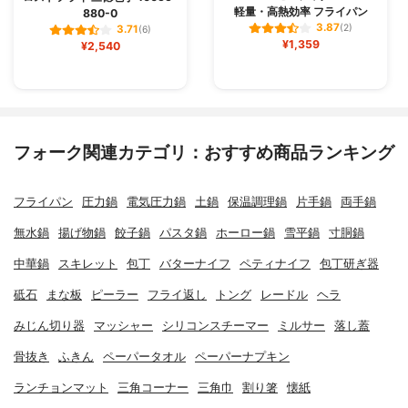
軽量・高熱効率 フライパン
880-0
3.87
(2)
3.71
(6)
¥1,359
¥2,540
フォーク関連カテゴリ：おすすめ商品ランキング
フライパン
圧力鍋
電気圧力鍋
土鍋
保温調理鍋
片手鍋
両手鍋
無水鍋
揚げ物鍋
餃子鍋
パスタ鍋
ホーロー鍋
雪平鍋
寸胴鍋
中華鍋
スキレット
包丁
バターナイフ
ペティナイフ
包丁研ぎ器
砥石
まな板
ピーラー
フライ返し
トング
レードル
ヘラ
みじん切り器
マッシャー
シリコンスチーマー
ミルサー
落し蓋
骨抜き
ふきん
ペーパータオル
ペーパーナプキン
ランチョンマット
三角コーナー
三角巾
割り箸
懐紙