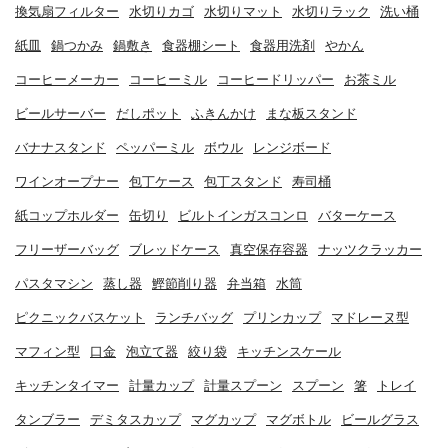
換気扇フィルター
水切りカゴ
水切りマット
水切りラック
洗い桶
紙皿
鍋つかみ
鍋敷き
食器棚シート
食器用洗剤
やかん
コーヒーメーカー
コーヒーミル
コーヒードリッパー
お茶ミル
ビールサーバー
だしポット
ふきんかけ
まな板スタンド
バナナスタンド
ペッパーミル
ボウル
レンジボード
ワインオープナー
包丁ケース
包丁スタンド
寿司桶
紙コップホルダー
缶切り
ビルトインガスコンロ
バターケース
フリーザーバッグ
ブレッドケース
真空保存容器
ナッツクラッカー
パスタマシン
蒸し器
鰹節削り器
弁当箱
水筒
ピクニックバスケット
ランチバッグ
プリンカップ
マドレーヌ型
マフィン型
口金
泡立て器
絞り袋
キッチンスケール
キッチンタイマー
計量カップ
計量スプーン
スプーン
箸
トレイ
タンブラー
デミタスカップ
マグカップ
マグボトル
ビールグラス