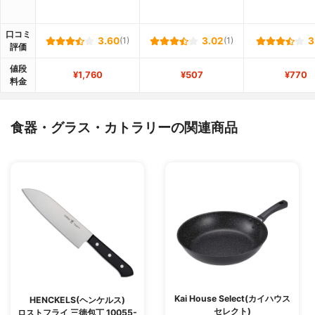
口コミ
3.60
(1)
3.02
(1)
3
評価
値段
¥1,760
¥507
¥770
料金
食器・グラス・カトラリーの関連商品
Kai House Select(カイハウス
HENCKELS(ヘンケルス)
セレクト)
ロストフライ 三徳包丁 10055-