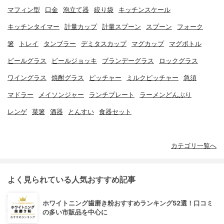
マフィン型
口金
泡立て器
絞り袋
キッチンスケール
キッチンタイマー
計量カップ
計量スプーン
スプーン
フォーク
箸
トレイ
タンブラー
デミタスカップ
マグカップ
マグボトル
ビールグラス
ビールジョッキ
ブランデーグラス
ロックグラス
ワイングラス
焼酎グラス
ピッチャー
ミルクピッチャー
急須
マドラー
メイソンジャー
ランチプレート
ラーメンどんぶり
レンゲ
菜箸
酒器
とんすい
食器セット
カテゴリ一覧へ
よく見られている人気おすすめ記事
ホワイトニング歯磨き粉おすすめランキング52選！口コミ
の多い市販品を中心に