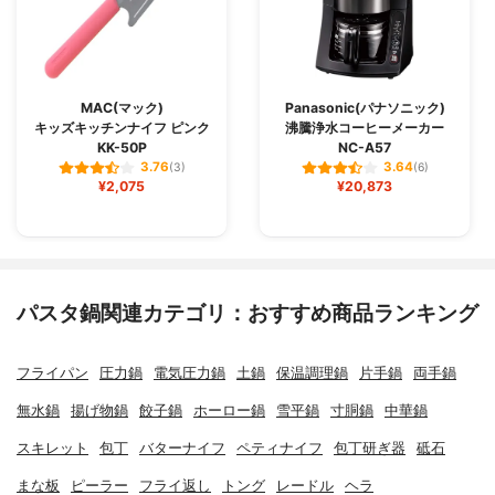
MAC(マック)
Panasonic(パナソニック)
キッズキッチンナイフ ピンク
沸騰浄水コーヒーメーカー
KK-50P
NC-A57
3.76
3.64
(3)
(6)
¥2,075
¥20,873
パスタ鍋関連カテゴリ：おすすめ商品ランキング
フライパン
圧力鍋
電気圧力鍋
土鍋
保温調理鍋
片手鍋
両手鍋
無水鍋
揚げ物鍋
餃子鍋
ホーロー鍋
雪平鍋
寸胴鍋
中華鍋
スキレット
包丁
バターナイフ
ペティナイフ
包丁研ぎ器
砥石
まな板
ピーラー
フライ返し
トング
レードル
ヘラ