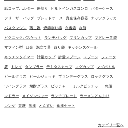
紙コップホルダー
缶切り
ビルトインガスコンロ
バターケース
フリーザーバッグ
ブレッドケース
真空保存容器
ナッツクラッカー
パスタマシン
蒸し器
鰹節削り器
弁当箱
水筒
ピクニックバスケット
ランチバッグ
プリンカップ
マドレーヌ型
マフィン型
口金
泡立て器
絞り袋
キッチンスケール
キッチンタイマー
計量カップ
計量スプーン
スプーン
フォーク
箸
トレイ
タンブラー
デミタスカップ
マグカップ
マグボトル
ビールグラス
ビールジョッキ
ブランデーグラス
ロックグラス
ワイングラス
焼酎グラス
ピッチャー
ミルクピッチャー
急須
マドラー
メイソンジャー
ランチプレート
ラーメンどんぶり
レンゲ
菜箸
酒器
とんすい
食器セット
カテゴリ一覧へ