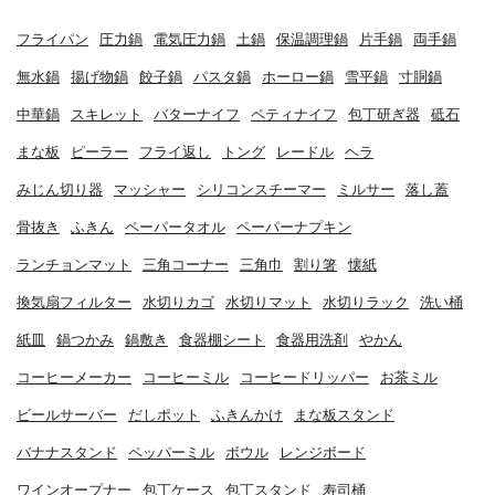
フライパン
圧力鍋
電気圧力鍋
土鍋
保温調理鍋
片手鍋
両手鍋
無水鍋
揚げ物鍋
餃子鍋
パスタ鍋
ホーロー鍋
雪平鍋
寸胴鍋
中華鍋
スキレット
バターナイフ
ペティナイフ
包丁研ぎ器
砥石
まな板
ピーラー
フライ返し
トング
レードル
ヘラ
みじん切り器
マッシャー
シリコンスチーマー
ミルサー
落し蓋
骨抜き
ふきん
ペーパータオル
ペーパーナプキン
ランチョンマット
三角コーナー
三角巾
割り箸
懐紙
換気扇フィルター
水切りカゴ
水切りマット
水切りラック
洗い桶
紙皿
鍋つかみ
鍋敷き
食器棚シート
食器用洗剤
やかん
コーヒーメーカー
コーヒーミル
コーヒードリッパー
お茶ミル
ビールサーバー
だしポット
ふきんかけ
まな板スタンド
バナナスタンド
ペッパーミル
ボウル
レンジボード
ワインオープナー
包丁ケース
包丁スタンド
寿司桶