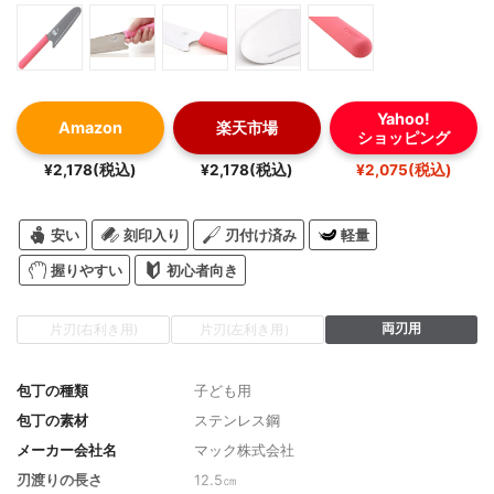
Yahoo!
Amazon
楽天市場
ショッピング
¥2,178(税込)
¥2,178(税込)
¥2,075(税込)
安い
刻印入り
刃付け済み
軽量
握りやすい
初心者向き
両刃用
片刃(右利き用)
片刃(左利き用）
包丁の種類
子ども用
包丁の素材
ステンレス鋼
メーカー会社名
マック株式会社
刃渡りの長さ
12.5㎝