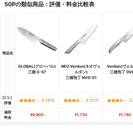
50Pの類似商品：評価・料金比較表
商品名
GLOBAL(グローバル)
NEO Verdun(ネオヴェ
Verdun(ヴェ
三徳 G-57
ルダン)
三徳包丁 OVD
三徳包丁 NVD-01
口コミ
3.76
(5)
3.77
(2)
3
評価
値段
¥9,900
¥1,750
¥1,780
料金