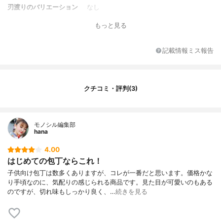
刃渡りのバリエーション
なし
刃の色
シルバー
もっと見る
付属品
なし
セット商品
なし
記載情報ミス報告
重さ
63g
クチコミ・評判(3)
モノシル編集部
hana
4.00
はじめての包丁ならこれ！
子供向け包丁は数多くありますが、コレが一番だと思います。価格かな
り手頃なのに、気配りの感じられる商品です。見た目が可愛いのもある
のですが、切れ味もしっかり良く、…
続きを見る