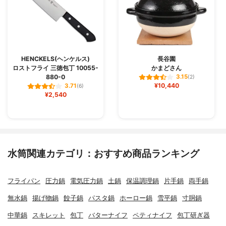
HENCKELS(ヘンケルス)
長谷園
ロストフライ 三徳包丁 10055-
かまどさん
880-0
3.15
(2)
¥10,440
3.71
(6)
¥2,540
水筒関連カテゴリ：おすすめ商品ランキング
フライパン
圧力鍋
電気圧力鍋
土鍋
保温調理鍋
片手鍋
両手鍋
無水鍋
揚げ物鍋
餃子鍋
パスタ鍋
ホーロー鍋
雪平鍋
寸胴鍋
中華鍋
スキレット
包丁
バターナイフ
ペティナイフ
包丁研ぎ器