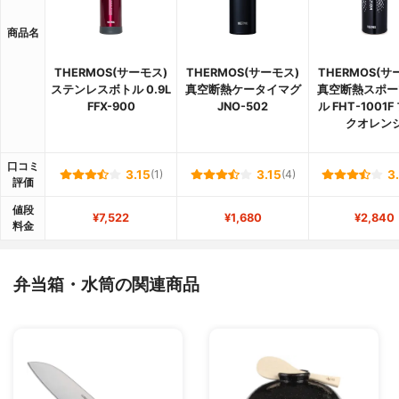
商品名
THERMOS(サーモス)
THERMOS(サーモス)
THERMOS(サ
ステンレスボトル 0.9L
真空断熱ケータイマグ
真空断熱スポー
FFX-900
JNO-502
ル FHT-1001
クオレン
口コミ
3.15
(1)
3.15
(4)
3
評価
値段
¥7,522
¥1,680
¥2,840
料金
弁当箱・水筒の関連商品