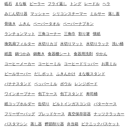
砥石
まな板
ピーラー
フライ返し
トング
レードル
ヘラ
みじん切り器
マッシャー
シリコンスチーマー
ミルサー
落し蓋
骨抜き
ふきん
ペーパータオル
ペーパーナプキン
ランチョンマット
三角コーナー
三角巾
割り箸
懐紙
換気扇フィルター
水切りカゴ
水切りマット
水切りラック
洗い桶
紙皿
鍋つかみ
鍋敷き
食器棚シート
食器用洗剤
やかん
コーヒーメーカー
コーヒーミル
コーヒードリッパー
お茶ミル
ビールサーバー
だしポット
ふきんかけ
まな板スタンド
バナナスタンド
ペッパーミル
ボウル
レンジボード
ワインオープナー
包丁ケース
包丁スタンド
寿司桶
紙コップホルダー
缶切り
ビルトインガスコンロ
バターケース
フリーザーバッグ
ブレッドケース
真空保存容器
ナッツクラッカー
パスタマシン
蒸し器
鰹節削り器
弁当箱
ピクニックバスケット