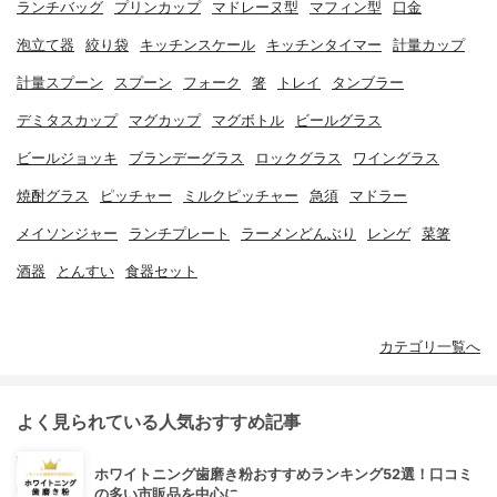
ランチバッグ
プリンカップ
マドレーヌ型
マフィン型
口金
泡立て器
絞り袋
キッチンスケール
キッチンタイマー
計量カップ
計量スプーン
スプーン
フォーク
箸
トレイ
タンブラー
デミタスカップ
マグカップ
マグボトル
ビールグラス
ビールジョッキ
ブランデーグラス
ロックグラス
ワイングラス
焼酎グラス
ピッチャー
ミルクピッチャー
急須
マドラー
メイソンジャー
ランチプレート
ラーメンどんぶり
レンゲ
菜箸
酒器
とんすい
食器セット
カテゴリ一覧へ
よく見られている人気おすすめ記事
ホワイトニング歯磨き粉おすすめランキング52選！口コミ
の多い市販品を中心に