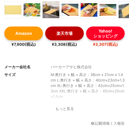
Yahoo!
Amazon
楽天市場
ショッピング
¥7,900(税込)
¥3,308(税込)
¥3,307(税込)
メーカー会社名
パーカーアサヒ株式会社
サイズ
M:奥行き × 幅 × 高さ：38cm x 21cm x 1.4
cm L:奥行き × 幅 × 高さ：40cm×23cm×1.3
cm XL:奥行き × 幅 × 高さ：42cm×25cm×1.
3cm XXL:奥行き × 幅 × 高さ：45cm×25cm
×1.5cm
重さ
M:1100g L:1250g XL:1400g XXL:2200g
もっと見る
カラー
オレンジ
素材
合成ゴム
記載情報ミス報告
サイズ展開
M/L/XL/XXL