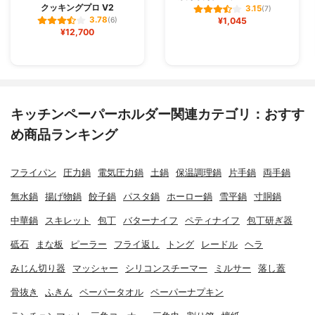
クッキングプロ V2
3.15
(7)
3.78
(6)
¥1,045
¥12,700
キッチンペーパーホルダー関連カテゴリ：おすす
め商品ランキング
フライパン
圧力鍋
電気圧力鍋
土鍋
保温調理鍋
片手鍋
両手鍋
無水鍋
揚げ物鍋
餃子鍋
パスタ鍋
ホーロー鍋
雪平鍋
寸胴鍋
中華鍋
スキレット
包丁
バターナイフ
ペティナイフ
包丁研ぎ器
砥石
まな板
ピーラー
フライ返し
トング
レードル
ヘラ
みじん切り器
マッシャー
シリコンスチーマー
ミルサー
落し蓋
骨抜き
ふきん
ペーパータオル
ペーパーナプキン