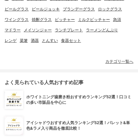
ビールグラス
ビールジョッキ
ブランデーグラス
ロックグラス
ワイングラス
焼酎グラス
ピッチャー
ミルクピッチャー
急須
マドラー
メイソンジャー
ランチプレート
ラーメンどんぶり
レンゲ
菜箸
酒器
とんすい
食器セット
カテゴリ一覧へ
よく見られている人気おすすめ記事
ホワイトニング歯磨き粉おすすめランキング52選！口コミ
の多い市販品を中心に
アイシャドウおすすめ人気ランキング52選！パレット&単
色&ラメ入り商品を徹底比較！