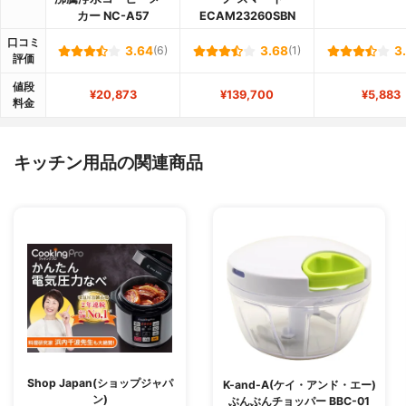
カー NC-A57
ECAM23260SBN
口コミ
3.64
(6)
3.68
(1)
3
評価
値段
¥20,873
¥139,700
¥5,883
料金
キッチン用品の関連商品
Shop Japan(ショップジャパ
K-and-A(ケイ・アンド・エー)
ン)
ぶんぶんチョッパー BBC-01