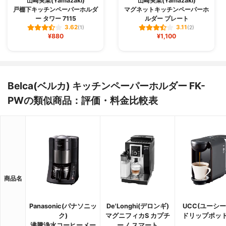
山崎実業(Yamazaki)
山崎実業(Yamazaki)
戸棚下キッチンペーパーホルダ
マグネットキッチンペーパーホ
ー タワー 7115
ルダー プレート
3.62
3.11
(1)
(2)
¥880
¥1,100
Belca(ベルカ) キッチンペーパーホルダー FK-
PWの類似商品：評価・料金比較表
商品名
Panasonic(パナソニッ
De'Longhi(デロンギ)
UCC(ユーシー
ク)
マグニフィカS カプチ
ドリップポッド 
沸騰浄水コーヒーメー
ーノ スマート