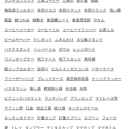
ランチョンマット
三角コーナー
三角巾
割り箸
懐紙
換気扇フィルター
水切りカゴ
水切りマット
水切りラック
洗い桶
紙皿
鍋つかみ
鍋敷き
食器棚シート
食器用洗剤
やかん
コーヒーメーカー
コーヒーミル
コーヒードリッパー
お茶ミル
ビールサーバー
だしポット
ふきんかけ
まな板スタンド
バナナスタンド
ペッパーミル
ボウル
レンジボード
ワインオープナー
包丁ケース
包丁スタンド
寿司桶
紙コップホルダー
缶切り
ビルトインガスコンロ
バターケース
フリーザーバッグ
ブレッドケース
真空保存容器
ナッツクラッカー
パスタマシン
蒸し器
鰹節削り器
弁当箱
水筒
ピクニックバスケット
ランチバッグ
プリンカップ
マドレーヌ型
マフィン型
口金
泡立て器
絞り袋
キッチンスケール
キッチンタイマー
計量カップ
計量スプーン
スプーン
フォーク
箸
トレイ
タンブラー
デミタスカップ
マグカップ
マグボトル