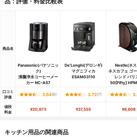
品：評価・料金比較表
商品名
Panasonic(パナソニッ
De'Longhi(デロンギ)
Nestle(ネ
ク)
マグニフィカ
ネスカフェ ゴ
沸騰浄水コーヒーメー
ESAM03110
レンド バリ
カー NC-A57
50[Fifty] HP
口コミ
3.64
(6)
3.72
(7)
3
評価
値段
¥20,873
¥37,555
¥6,608
料金
キッチン用品の関連商品