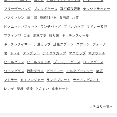
フリーザーバッグ
ブレッドケース
真空保存容器
ナッツクラッカー
パスタマシン
蒸し器
鰹節削り器
弁当箱
水筒
ピクニックバスケット
ランチバッグ
プリンカップ
マドレーヌ型
マフィン型
口金
泡立て器
絞り袋
キッチンスケール
キッチンタイマー
計量カップ
計量スプーン
スプーン
フォーク
箸
トレイ
タンブラー
デミタスカップ
マグカップ
マグボトル
ビールグラス
ビールジョッキ
ブランデーグラス
ロックグラス
ワイングラス
焼酎グラス
ピッチャー
ミルクピッチャー
急須
マドラー
メイソンジャー
ランチプレート
ラーメンどんぶり
レンゲ
菜箸
酒器
とんすい
食器セット
カテゴリ一覧へ