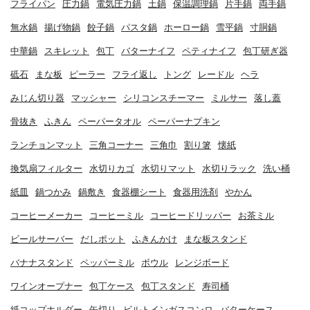
フライパン
圧力鍋
電気圧力鍋
土鍋
保温調理鍋
片手鍋
両手鍋
無水鍋
揚げ物鍋
餃子鍋
パスタ鍋
ホーロー鍋
雪平鍋
寸胴鍋
中華鍋
スキレット
包丁
バターナイフ
ペティナイフ
包丁研ぎ器
砥石
まな板
ピーラー
フライ返し
トング
レードル
ヘラ
みじん切り器
マッシャー
シリコンスチーマー
ミルサー
落し蓋
骨抜き
ふきん
ペーパータオル
ペーパーナプキン
ランチョンマット
三角コーナー
三角巾
割り箸
懐紙
換気扇フィルター
水切りカゴ
水切りマット
水切りラック
洗い桶
紙皿
鍋つかみ
鍋敷き
食器棚シート
食器用洗剤
やかん
コーヒーメーカー
コーヒーミル
コーヒードリッパー
お茶ミル
ビールサーバー
だしポット
ふきんかけ
まな板スタンド
バナナスタンド
ペッパーミル
ボウル
レンジボード
ワインオープナー
包丁ケース
包丁スタンド
寿司桶
紙コップホルダー
缶切り
ビルトインガスコンロ
バターケース