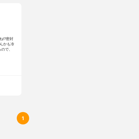
⁉️密封
んかも冷
るので、
1