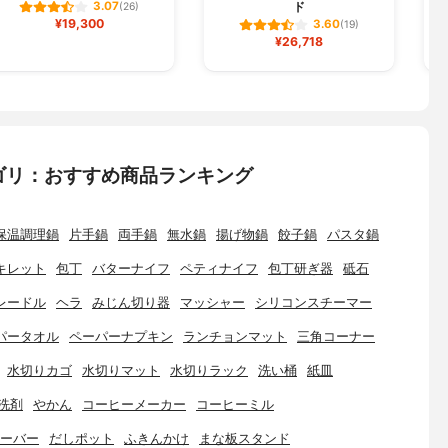
ド
3.07
(26)
¥19,300
3.60
(19)
¥26,718
ゴリ：おすすめ商品ランキング
保温調理鍋
片手鍋
両手鍋
無水鍋
揚げ物鍋
餃子鍋
パスタ鍋
キレット
包丁
バターナイフ
ペティナイフ
包丁研ぎ器
砥石
レードル
ヘラ
みじん切り器
マッシャー
シリコンスチーマー
パータオル
ペーパーナプキン
ランチョンマット
三角コーナー
水切りカゴ
水切りマット
水切りラック
洗い桶
紙皿
洗剤
やかん
コーヒーメーカー
コーヒーミル
ーバー
だしポット
ふきんかけ
まな板スタンド