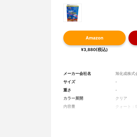
Amazon
¥3,880(税込)
メーカー会社名
旭化成株式
サイズ
-
重さ
-
カラー展開
クリア
内容量
クォート：9
サイズ展開
クォート、
対応温度
-
電子レンジで解凍
-