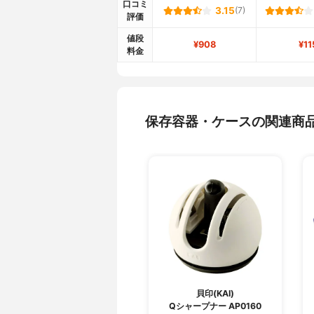
口コミ
3.15
(7)
評価
値段
¥908
¥11
料金
保存容器・ケースの関連商
貝印(KAI)
Qシャープナー AP0160