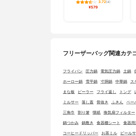
3.72
(4)
¥579
フリーザーバッグ関連カテ
フライパン
圧力鍋
電気圧力鍋
土鍋
ホーロー鍋
雪平鍋
寸胴鍋
中華鍋
ス
まな板
ピーラー
フライ返し
トング
ミルサー
落し蓋
骨抜き
ふきん
ペー
三角巾
割り箸
懐紙
換気扇フィルター
鍋つかみ
鍋敷き
食器棚シート
食器用
コーヒードリッパー
お茶ミル
ビールサ