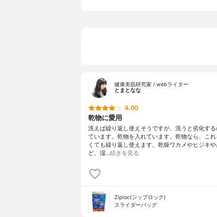
マチの有無
あり
厚さ
-
健康美肌研究家 / webライター
とまとなな
4.00
乾物に愛用
洗えば繰り返し使えそうですが、洗うと劣化する
ています。乾物を入れています。乾物なら、これ
くても繰り返し使えます。乾燥ワカメやヒジキや
ど、湿…
続きを見る
Ziploc(ジップロック)
スライダーバッグ