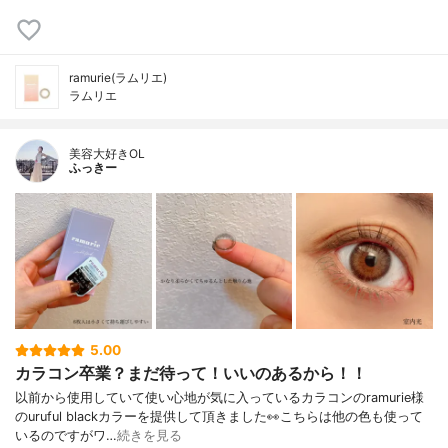
ramurie(ラムリエ)
ラムリエ
美容大好きOL
ふっきー
5.00
カラコン卒業？まだ待って！いいのあるから！！
以前から使用していて使い心地が気に入っているカラコンのramurie様
のuruful blackカラーを提供して頂きました👀こちらは他の色も使って
いるのですがワ…
続きを見る