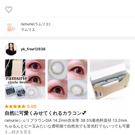
ramurie(ラムリエ)
ラムリエ
yk_free12636
5.00
自然に可愛くみせてくれるカラコン💕
ramurieシェリブラウン⁡DIA 14.2mm含水率 38.5%着色料直径 13.2mm⁡
ちゅるんとビー玉みたいな透明感で自然光でも蛍光灯でもいつでも可愛
く…
続きを見る