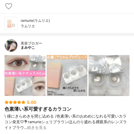
ramurie(ラムリエ)
ラムリエ
美容ブロガー
まみやこ
5.00
色素薄い系可愛すぎるカラコン
\ 瞳にきらめきを閉じ込める /⁡色素薄い系のおめめになれる可愛いカラ
コン発見♡⁡⁡⁡💐ramurieシェリブラウン⁡ほんのり盛れる裸眼系のレンズ⁡ラ
イトブラウ…
続きを見る