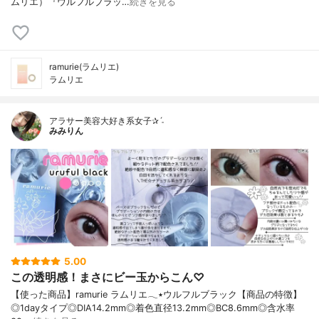
ムリエ）『ウルフルブラッ…
続きを見る
ramurie(ラムリエ)
ラムリエ
アラサー美容大好き系女子✰ˊ˗
みみりん
5.00
この透明感！まさにビー玉からこん♡
【使った商品】ramurie ラムリエ𓂃٭ウルフルブラック【商品の特徴】
◎1dayタイプ◎DIA14.2mm◎着色直径13.2mm◎BC8.6mm◎含水率