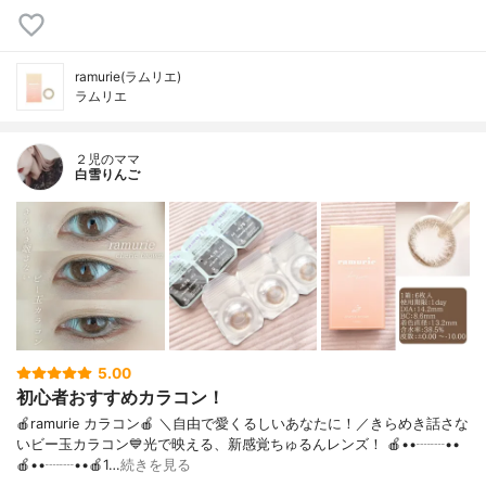
ramurie(ラムリエ)
ラムリエ
２児のママ
白雪りんご
5.00
初心者おすすめカラコン！
🍎ramurie カラコン🍎 ＼自由で愛くるしいあなたに！／きらめき話さな
いビー玉カラコン💙光で映える、新感覚ちゅるんレンズ！ 🍎••┈┈••
🍎••┈┈••🍎1…
続きを見る