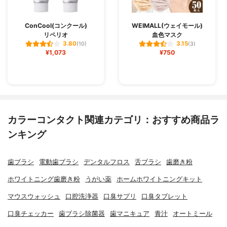
ConCool(コンクール)
WEIMALL(ウェイモール)
リペリオ
血色マスク
3.80
3.15
(10)
(3)
¥1,073
¥750
カラーコンタクト関連カテゴリ：おすすめ商品ラ
ンキング
歯ブラシ
電動歯ブラシ
デンタルフロス
舌ブラシ
歯磨き粉
ホワイトニング歯磨き粉
うがい薬
ホームホワイトニングキット
マウスウォッシュ
口腔洗浄器
口臭サプリ
口臭タブレット
口臭チェッカー
歯ブラシ除菌器
歯マニキュア
青汁
オートミール