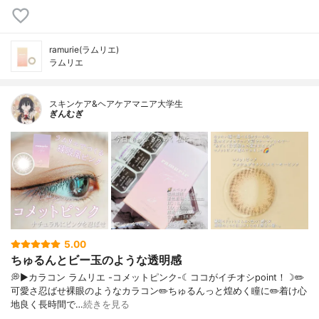
ramurie(ラムリエ)
ラムリエ
スキンケア&ヘアケアマニア大学生
ぎんむぎ
5.00
ちゅるんとビー玉のような透明感
💭▶️カラコン ラムリエ -コメットピンク-☾ココがイチオシpoint！☽✏️
可愛さ忍ばせ裸眼のようなカラコン✏️ちゅるんっと煌めく瞳に✏️着け心
地良く長時間で…
続きを見る