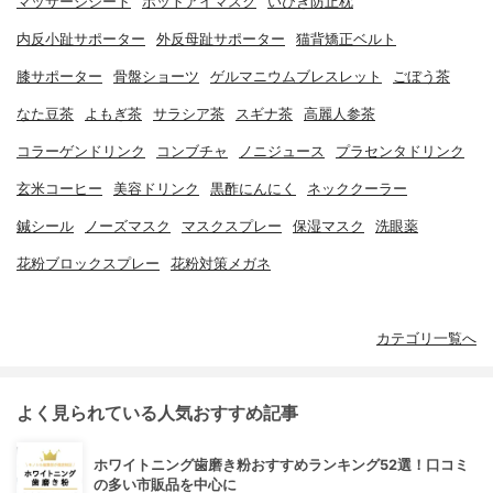
マッサージシート
ホットアイマスク
いびき防止枕
内反小趾サポーター
外反母趾サポーター
猫背矯正ベルト
膝サポーター
骨盤ショーツ
ゲルマニウムブレスレット
ごぼう茶
なた豆茶
よもぎ茶
サラシア茶
スギナ茶
高麗人参茶
コラーゲンドリンク
コンブチャ
ノニジュース
プラセンタドリンク
玄米コーヒー
美容ドリンク
黒酢にんにく
ネッククーラー
鍼シール
ノーズマスク
マスクスプレー
保湿マスク
洗眼薬
花粉ブロックスプレー
花粉対策メガネ
カテゴリ一覧へ
よく見られている人気おすすめ記事
ホワイトニング歯磨き粉おすすめランキング52選！口コミ
の多い市販品を中心に