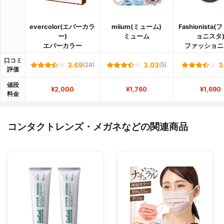
evercolor(エバーカラ
miium(ミューム)
Fashionista
ー)
ミューム
ョニスタ
エバーカラー
ファッショニ
口コミ
3.69
(24)
3.03
(5)
3
評価
値段
¥2,000
¥1,760
¥1,690
料金
コンタクトレンズ・メガネなどの関連商品