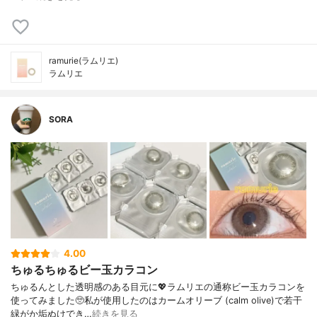
ramurie(ラムリエ)
ラムリエ
SORA
4.00
ちゅるちゅるビー玉カラコン
ちゅるんとした透明感のある目元に💖ラムリエの通称ビー玉カラコンを
使ってみました🥺⁡私が使用したのはカームオリーブ (calm olive)で若干
緑がか垢ぬけでき…
続きを見る