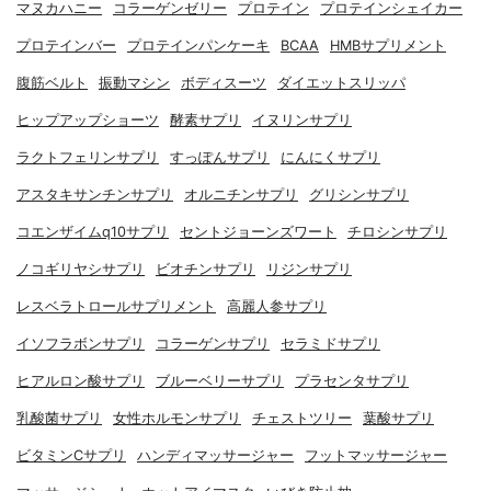
マヌカハニー
コラーゲンゼリー
プロテイン
プロテインシェイカー
プロテインバー
プロテインパンケーキ
BCAA
HMBサプリメント
腹筋ベルト
振動マシン
ボディスーツ
ダイエットスリッパ
ヒップアップショーツ
酵素サプリ
イヌリンサプリ
ラクトフェリンサプリ
すっぽんサプリ
にんにくサプリ
アスタキサンチンサプリ
オルニチンサプリ
グリシンサプリ
コエンザイムq10サプリ
セントジョーンズワート
チロシンサプリ
ノコギリヤシサプリ
ビオチンサプリ
リジンサプリ
レスベラトロールサプリメント
高麗人参サプリ
イソフラボンサプリ
コラーゲンサプリ
セラミドサプリ
ヒアルロン酸サプリ
ブルーベリーサプリ
プラセンタサプリ
乳酸菌サプリ
女性ホルモンサプリ
チェストツリー
葉酸サプリ
ビタミンCサプリ
ハンディマッサージャー
フットマッサージャー