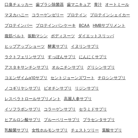
口臭チェッカー
歯ブラシ除菌器
歯マニキュア
青汁
オートミール
マヌカハニー
コラーゲンゼリー
プロテイン
プロテインシェイカー
プロテインバー
プロテインパンケーキ
BCAA
HMBサプリメント
腹筋ベルト
振動マシン
ボディスーツ
ダイエットスリッパ
ヒップアップショーツ
酵素サプリ
イヌリンサプリ
ラクトフェリンサプリ
すっぽんサプリ
にんにくサプリ
アスタキサンチンサプリ
オルニチンサプリ
グリシンサプリ
コエンザイムq10サプリ
セントジョーンズワート
チロシンサプリ
ノコギリヤシサプリ
ビオチンサプリ
リジンサプリ
レスベラトロールサプリメント
高麗人参サプリ
イソフラボンサプリ
コラーゲンサプリ
セラミドサプリ
ヒアルロン酸サプリ
ブルーベリーサプリ
プラセンタサプリ
乳酸菌サプリ
女性ホルモンサプリ
チェストツリー
葉酸サプリ