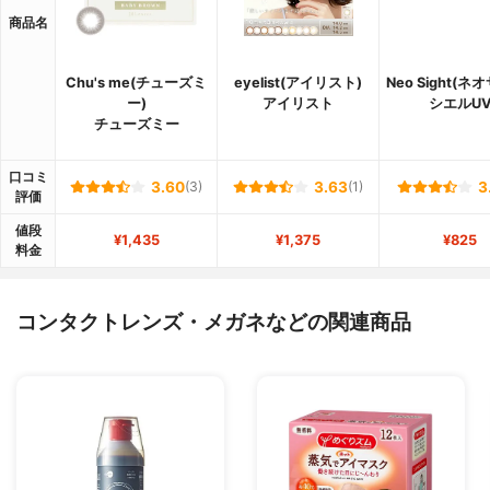
商品名
Chu's me(チューズミ
eyelist(アイリスト)
Neo Sight(ネ
ー)
アイリスト
シエルU
チューズミー
口コミ
3.60
(3)
3.63
(1)
3
評価
値段
¥1,435
¥1,375
¥825
料金
コンタクトレンズ・メガネなどの関連商品