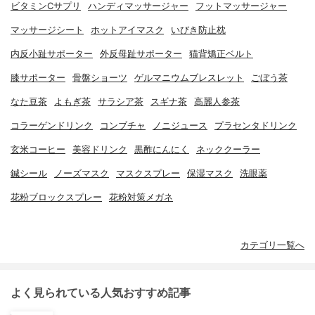
ビタミンCサプリ
ハンディマッサージャー
フットマッサージャー
マッサージシート
ホットアイマスク
いびき防止枕
内反小趾サポーター
外反母趾サポーター
猫背矯正ベルト
膝サポーター
骨盤ショーツ
ゲルマニウムブレスレット
ごぼう茶
なた豆茶
よもぎ茶
サラシア茶
スギナ茶
高麗人参茶
コラーゲンドリンク
コンブチャ
ノニジュース
プラセンタドリンク
玄米コーヒー
美容ドリンク
黒酢にんにく
ネッククーラー
鍼シール
ノーズマスク
マスクスプレー
保湿マスク
洗眼薬
花粉ブロックスプレー
花粉対策メガネ
カテゴリ一覧へ
よく見られている人気おすすめ記事