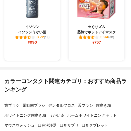
イソジン
めぐりズム
イソジンうがい薬
蒸気でホットアイマスク
3.72
3.94
(13)
(80)
¥990
¥757
カラーコンタクト関連カテゴリ：おすすめ商品ラ
ンキング
歯ブラシ
電動歯ブラシ
デンタルフロス
舌ブラシ
歯磨き粉
ホワイトニング歯磨き粉
うがい薬
ホームホワイトニングキット
マウスウォッシュ
口腔洗浄器
口臭サプリ
口臭タブレット