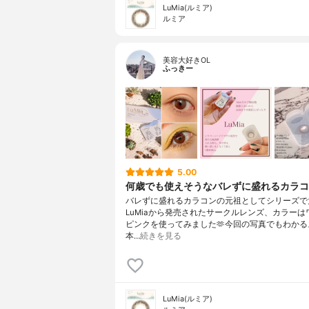
LuMia(ルミア)
ルミア
美容大好きOL
ふっきー
5.00
何歳でも使えそうなバレずに盛れるカラコ
バレずに盛れるカラコンの元祖としてシリーズで
LuMiaから発売されたサークルレンズ、カラーは
ピンクを使ってみました🫶今回の写真でもわかる
本…
続きを見る
LuMia(ルミア)