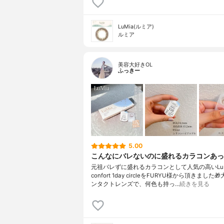
LuMia(ルミア)
ルミア
美容大好きOL
ふっきー
5.00
こんなにバレないのに盛れるカラコンあっ
元祖バレずに盛れるカラコンとして人気の高いLuM
confort 1day circleをFURYU様から頂きました
ンタクトレンズで、何色も持っ…
続きを見る