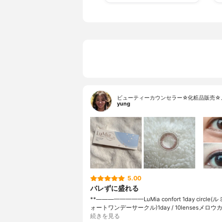
ビューティーカウンセラー☆化粧品販売☆
yung
5.00
バレずに盛れる
⁡**————————⁡LuMia confort 1day circl
ォートワンデーサークル)⁡1day / 10lensesメロウ
続きを見る