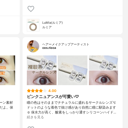
LuMia(ルミア)
ルミア
ヘアーメイクアップアーティスト
cos.rioca
4.00
ピンクニュアンスが可愛い♡
シリコーン素材
瞳の色はそのままでナチュラルに盛れるサークルレンズ🫧
だよ。保
ドットのような着色で抜け感があり自然に瞳に馴染みます
☺️ 保水力が高く、酸素をしっかり通すシリコーンハイド…
続きを見る