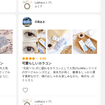
LuMia(ルミア)
ルミア
日高あき
4.00
ン
可愛らしいカラコン
大人気
"元祖"バレずに盛れるカラコンとして人気のLuMiaシリーズ
ワッフル
のサークルレンズだよ。保水力が高く、酸素をしっかり通
ように、
す素材なので、瞳のおしゃれを楽しみながら、毎日を…
続
きを見る
LuMia(ルミア)