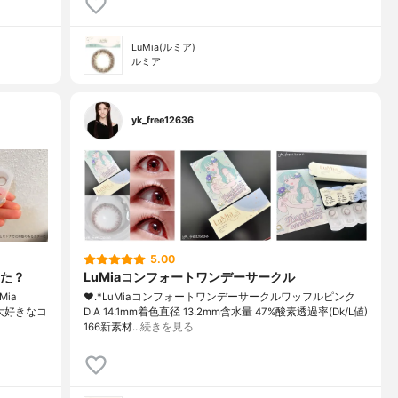
LuMia(ルミア)
ルミア
yk_free12636
5.00
た？
LuMiaコンフォートワンデーサークル
ia
❤︎.*⁡LuMiaコンフォートワンデーサークルワッフルピンク
🎁大好きなコ
⁡DIA 14.1mm着色直径 13.2mm含水量 47%酸素透過率(Dk/L値)
166⁡新素材…
続きを見る