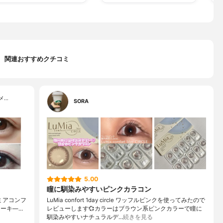
関連おすすめクチコミ
メ…
SORA
5.00
瞳に馴染みやすいピンクカラコン
e(ルミアコンフ
LuMia confort 1day circle ワッフルピンクを使ってみたので
カーキ⁡—…
レビューします💞⁡カラーはブラウン系ピンクカラーで瞳に
馴染みやすいナチュラルデ…
続きを見る