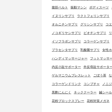
腹筋ベルト
振動マシン
ボディスーツ
イヌリンサプリ
ラクトフェリンサプリ
オルニチンサプリ
グリシンサプリ
コエ
ノコギリヤシサプリ
ビオチンサプリ
リ
イソフラボンサプリ
コラーゲンサプリ
プラセンタサプリ
乳酸菌サプリ
女性ホ
ハンディマッサージャー
フットマッサ
内反小趾サポーター
外反母趾サポータ
ゲルマニウムブレスレット
ごぼう茶
な
コラーゲンドリンク
コンブチャ
ノニジ
黒酢にんにく
ネッククーラー
鍼シール
花粉ブロックスプレー
花粉対策メガネ