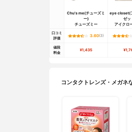
Chu's me(チューズミ
eye close
ー)
ゼッ
チューズミー
アイクロ
口コミ
3.60
(3)
評価
値段
¥1,435
¥1,7
料金
コンタクトレンズ・メガネ