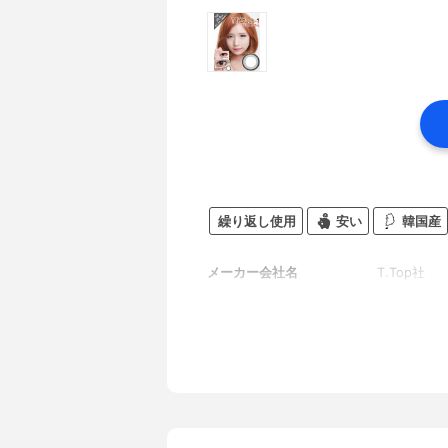
繰り返し使用
安い
韓国産
メーカー会社名
T.Top社