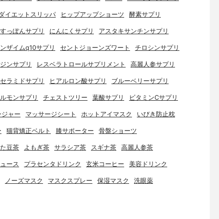
ダイエットスリッパ
ヒップアップショーツ
酵素サプリ
すっぽんサプリ
にんにくサプリ
アスタキサンチンサプリ
ンザイムq10サプリ
セントジョーンズワート
チロシンサプリ
ジンサプリ
レスベラトロールサプリメント
高麗人参サプリ
セラミドサプリ
ヒアルロン酸サプリ
ブルーベリーサプリ
ルモンサプリ
チェストツリー
葉酸サプリ
ビタミンCサプリ
ージャー
マッサージシート
ホットアイマスク
いびき防止枕
ー
猫背矯正ベルト
膝サポーター
骨盤ショーツ
た豆茶
よもぎ茶
サラシア茶
スギナ茶
高麗人参茶
ュース
プラセンタドリンク
玄米コーヒー
美容ドリンク
ノーズマスク
マスクスプレー
保湿マスク
洗眼薬