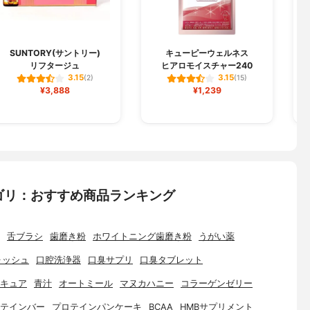
SUNTORY(サントリー)
キューピーウェルネス
リフタージュ
ヒアロモイスチャー240
3.15
3.15
(2)
(15)
¥3,888
¥1,239
ゴリ：おすすめ商品ランキング
舌ブラシ
歯磨き粉
ホワイトニング歯磨き粉
うがい薬
ォッシュ
口腔洗浄器
口臭サプリ
口臭タブレット
キュア
青汁
オートミール
マヌカハニー
コラーゲンゼリー
テインバー
プロテインパンケーキ
BCAA
HMBサプリメント