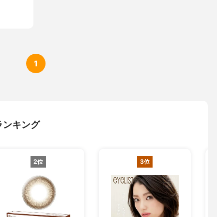
1
ランキング
2位
3位