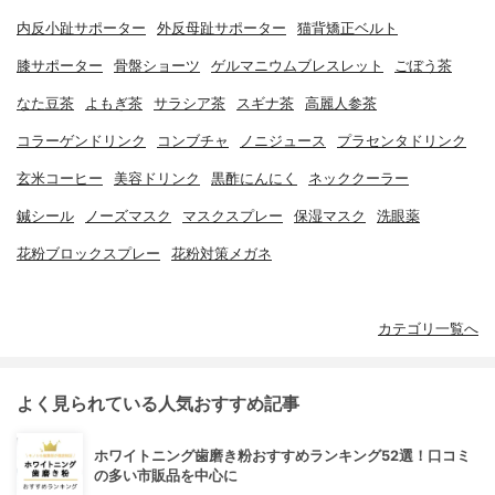
内反小趾サポーター
外反母趾サポーター
猫背矯正ベルト
膝サポーター
骨盤ショーツ
ゲルマニウムブレスレット
ごぼう茶
なた豆茶
よもぎ茶
サラシア茶
スギナ茶
高麗人参茶
コラーゲンドリンク
コンブチャ
ノニジュース
プラセンタドリンク
玄米コーヒー
美容ドリンク
黒酢にんにく
ネッククーラー
鍼シール
ノーズマスク
マスクスプレー
保湿マスク
洗眼薬
花粉ブロックスプレー
花粉対策メガネ
カテゴリ一覧へ
よく見られている人気おすすめ記事
ホワイトニング歯磨き粉おすすめランキング52選！口コミ
の多い市販品を中心に