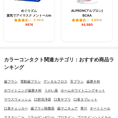
めぐりズム
ALPRON(アルプロン)
蒸気でアイマスク メントールin
BCAA
3.74
3.90
(3)
(4)
¥874
¥4,980
カラーコンタクト関連カテゴリ：おすすめ商品ラ
ンキング
歯ブラシ
電動歯ブラシ
デンタルフロス
舌ブラシ
歯磨き粉
ホワイトニング歯磨き粉
うがい薬
ホームホワイトニングキット
マウスウォッシュ
口腔洗浄器
口臭サプリ
口臭タブレット
口臭チェッカー
歯ブラシ除菌器
歯マニキュア
青汁
オートミール
マヌカハニー
コラーゲンゼリー
プロテイン
プロテインシェイカー