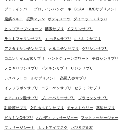
プロテインバー
プロテインパンケーキ
BCAA
HMBサプリメント
腹筋ベルト
振動マシン
ボディスーツ
ダイエットスリッパ
ヒップアップショーツ
酵素サプリ
イヌリンサプリ
ラクトフェリンサプリ
すっぽんサプリ
にんにくサプリ
アスタキサンチンサプリ
オルニチンサプリ
グリシンサプリ
コエンザイムq10サプリ
セントジョーンズワート
チロシンサプリ
ノコギリヤシサプリ
ビオチンサプリ
リジンサプリ
レスベラトロールサプリメント
高麗人参サプリ
イソフラボンサプリ
コラーゲンサプリ
セラミドサプリ
ヒアルロン酸サプリ
ブルーベリーサプリ
プラセンタサプリ
乳酸菌サプリ
女性ホルモンサプリ
チェストツリー
葉酸サプリ
ビタミンCサプリ
ハンディマッサージャー
フットマッサージャー
マッサージシート
ホットアイマスク
いびき防止枕