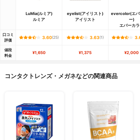
LuMia(ルミア)
eyelist(アイリスト)
evercolor(
ルミア
アイリスト
ー)
エバーカラ
口コミ
3.60
(25)
3.63
(1)
3.
評価
値段
¥1,650
¥1,375
¥2,000
料金
コンタクトレンズ・メガネなどの関連商品