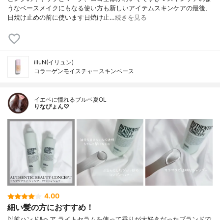
うなベースメイクにもなる使い方も新しいアイテムスキンケアの最後、
日焼け止めの前に使います日焼け止…
続きを見る
illuN(イリュン)
コラーゲンモイスチャースキンベース
イエベに憧れるブルベ夏OL
りなぴょん♡
4.00
細い髪の方におすすめ！
以前ハンド&ヘア ライトセラムを使って香りが大好きだったブランドで