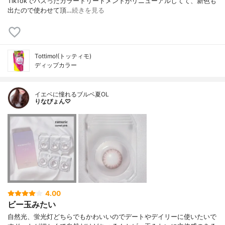
TikTokでバズったカラートリートメントがリニューアルしてて、新色も
出たので使わせて頂…
続きを見る
Tottimo!(トッティモ)
ディップカラー
イエベに憧れるブルベ夏OL
りなぴょん♡
4.00
ビー玉みたい
自然光、蛍光灯どちらでもかわいいのでデートやデイリーに使いたいで