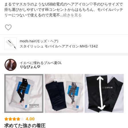
まるでマスカラのようなUSB給電式のヘアアイロン🤍手のひらサイズで
持ち運びがしやすいです🧸コンセントからはもちろん、モバイルバッテ
リーにつないで使えるので充電不…
続きを見る
mod’s hair(モッズ・ヘア)
スタイリッシュ モバイルヘアアイロン MHS-1342
イエベに憧れるブルベ夏OL
りなぴょん♡
4.00
求めてた強さの着圧