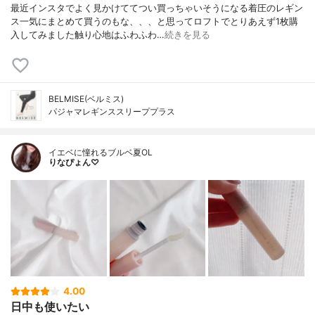
最近インスタでよく見かけててつい買っちゃいそうになる着圧のレギン
ス一気にまとめて買うのもな、、、と思ってロフトでとりあえず1枚購
入してみました触り心地はふわふわ…
続きを見る
BELMISE(ベルミス)
パジャマレギンススリーププラス
イエベに憧れるブルベ夏OL
りなぴょん♡
4.00
日中も使いたい