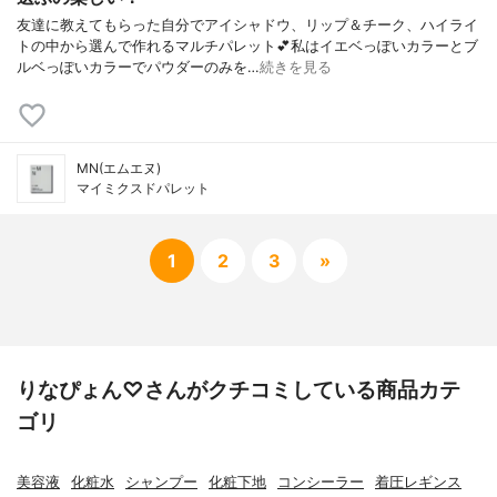
友達に教えてもらった自分でアイシャドウ、リップ＆チーク、ハイライ
トの中から選んで作れるマルチパレット💕私はイエベっぽいカラーとブ
ルベっぽいカラーでパウダーのみを…
続きを見る
MN(エムエヌ)
マイミクスドパレット
1
2
3
»
りなぴょん♡さんがクチコミしている商品カテ
ゴリ
美容液
化粧水
シャンプー
化粧下地
コンシーラー
着圧レギンス