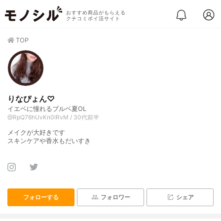
おすすめ商品がもらえる
クチコミポイ活サイト
TOP
りなぴょん♡
イエベに憧れるブルベ夏OL
@RpQ76hUvKn0lRvM / 30代前半
メイクが大好きです
スキンケアや香水もだいすき
フォローする
フォロワー
シェア