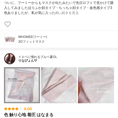
ついに、フーミーからもマスクが出たみたいで先日ロフトで見かけて購
入してみましたほりふか顔タイプ・ちっちゃ顔タイプ・血色感タイプ3
色ありましたが、私が気に入ったの…
続きを見る
WHOMEE(フーミー)
3Dフィットマスク
イエベに憧れるブルベ夏OL
りなぴょん♡
4.00
色 触り心地 着圧 はなまる