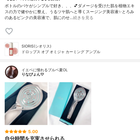
ボトルのパケがシンプルで好き、、、💕ダメージを受けた肌を植物エキ
スの力で健やかに整え、うるツヤ肌へと導くスージング美容液✨とろみ
のあるピンクの美容液で、肌にのせ…
続きを見る
SIORIS(シオリス)
ドロップス オブ オミジャ カーミング アンプル
イエベに憧れるブルベ夏OL
りなぴょん♡
5.00
自分時間を充実させられる