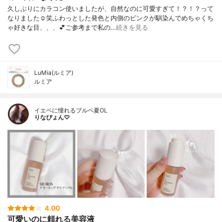
久しぶりにカラコン使いましたが、自然なのに可愛すぎて！？！？って
なりました☺笑ふわっとした発色と内側のピンクが馴染んでめちゃくち
ゃ好きな目、、、💕ご参考まで私の…
続きを見る
LuMia(ルミア)
ルミア
イエベに憧れるブルベ夏OL
りなぴょん♡
4.00
可愛いのに頼れる美容液