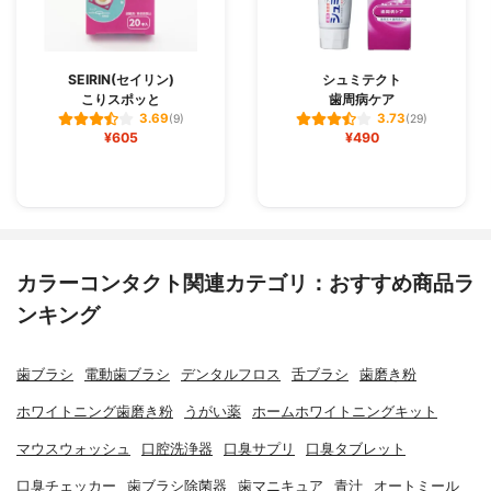
SEIRIN(セイリン)
シュミテクト
こりスポッと
歯周病ケア
3.69
3.73
(9)
(29)
¥605
¥490
カラーコンタクト関連カテゴリ：おすすめ商品ラ
ンキング
歯ブラシ
電動歯ブラシ
デンタルフロス
舌ブラシ
歯磨き粉
ホワイトニング歯磨き粉
うがい薬
ホームホワイトニングキット
マウスウォッシュ
口腔洗浄器
口臭サプリ
口臭タブレット
口臭チェッカー
歯ブラシ除菌器
歯マニキュア
青汁
オートミール