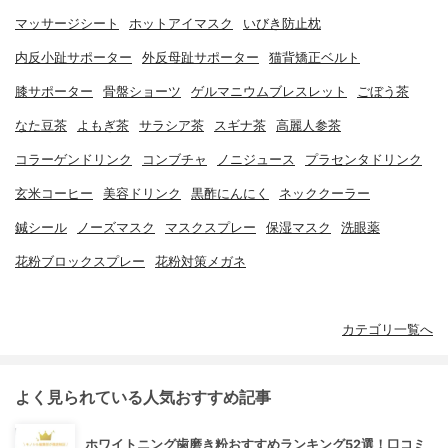
マッサージシート
ホットアイマスク
いびき防止枕
内反小趾サポーター
外反母趾サポーター
猫背矯正ベルト
膝サポーター
骨盤ショーツ
ゲルマニウムブレスレット
ごぼう茶
なた豆茶
よもぎ茶
サラシア茶
スギナ茶
高麗人参茶
コラーゲンドリンク
コンブチャ
ノニジュース
プラセンタドリンク
玄米コーヒー
美容ドリンク
黒酢にんにく
ネッククーラー
鍼シール
ノーズマスク
マスクスプレー
保湿マスク
洗眼薬
花粉ブロックスプレー
花粉対策メガネ
カテゴリ一覧へ
よく見られている人気おすすめ記事
ホワイトニング歯磨き粉おすすめランキング52選！口コミ