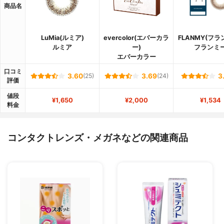
商品名
LuMia(ルミア)
evercolor(エバーカラ
FLANMY(フラ
ルミア
ー)
フランミ
エバーカラー
口コミ
3.60
(25)
3.69
(24)
3
評価
値段
¥1,650
¥2,000
¥1,534
料金
コンタクトレンズ・メガネなどの関連商品