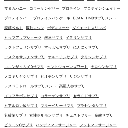
マヌカハニー
コラーゲンゼリー
プロテイン
プロテインシェイカー
プロテインバー
プロテインパンケーキ
BCAA
HMBサプリメント
腹筋ベルト
振動マシン
ボディスーツ
ダイエットスリッパ
ヒップアップショーツ
酵素サプリ
イヌリンサプリ
ラクトフェリンサプリ
すっぽんサプリ
にんにくサプリ
アスタキサンチンサプリ
オルニチンサプリ
グリシンサプリ
コエンザイムq10サプリ
セントジョーンズワート
チロシンサプリ
ノコギリヤシサプリ
ビオチンサプリ
リジンサプリ
レスベラトロールサプリメント
高麗人参サプリ
イソフラボンサプリ
コラーゲンサプリ
セラミドサプリ
ヒアルロン酸サプリ
ブルーベリーサプリ
プラセンタサプリ
乳酸菌サプリ
女性ホルモンサプリ
チェストツリー
葉酸サプリ
ビタミンCサプリ
ハンディマッサージャー
フットマッサージャー